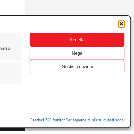
Accetta
averso
Nega
Gestisci opzioni
ewsletter
ivacy
Gestisci 726 fornitori
Per saperne di più su questi scopi
ie