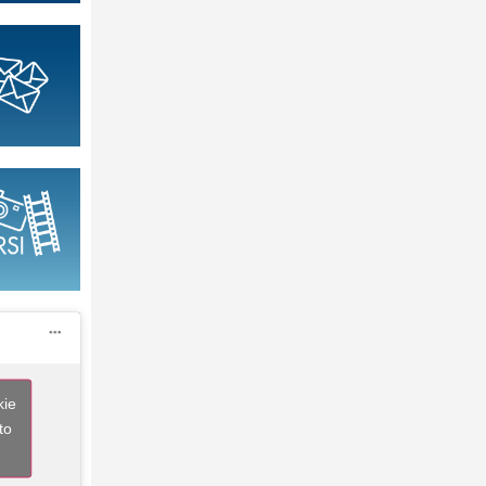
kie
to