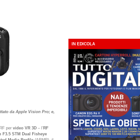
IN EDICOLA
ttato da Apple Vision Pro; e,
 RF per
video VR 3D
– l’
RF
 F3.5 STM Dual Fisheye
ted Media Profile
(APMP), il