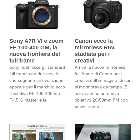
Sony A7R VI e zoom
Canon ecco la
FE 100-400 GM, la
mirrorless R6V,
nuova frontiera del
studiata per i
full frame
creativi
Sony ridefinisce gli standard
Arriva la nuova mirrorless
full frame con due novità
full frame di Canon per i
che segnano un’evoluzione
creativi dell’immagine, di cui
epocale per il marchio: ecco
si mormorava da tempo. E
l’obiettivo FE 100-400mm
arriva anche un nuovo
F4.5 G Master e la
obiettivo 20-50mm F/4 con
power zoom