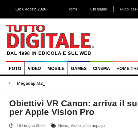
Gio 6 Agosto 2026
Home
Chi siamo
Pubblicaz
FOTO
VIDEO
MOBILE
GAMES
CINEMA
HOME TH
Megadap M2RF, il primo adatta
Blackmagic Design UltraStudio Express 3G, due accessori ad
Arri Rental, evoluzioni in arrivo
Obiettivi VR Canon: arriva il 
per Apple Vision Pro
16 Giugno 2025
News
,
Video
,
ZHomepage