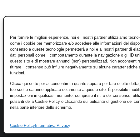
Per fornire le migliori esperienze, noi e i nostri partner utilizziamo tecno
come i cookie per memorizzare e/o accedere alle informazioni del disposi
consenso a queste tecnologie permetterà a noi e ai nostri partner di ela
dati personali come il comportamento durante la navigazione o gli ID un
questo sito e di mostrare annunci (non) personalizzati. Non acconsentir
ritirare il consenso può influire negativamente su alcune caratteristiche 
funzioni.
Clicca qui sotto per acconsentire a quanto sopra o per fare scelte dettag
tue scelte saranno applicate solamente a questo sito. È possibile modifi
impostazioni in qualsiasi momento, compreso il ritiro del consenso, util
pulsanti della Cookie Policy o cliccando sul pulsante di gestione del c
nella parte inferiore dello schermo.
Cookie Policy
Informativa Privacy