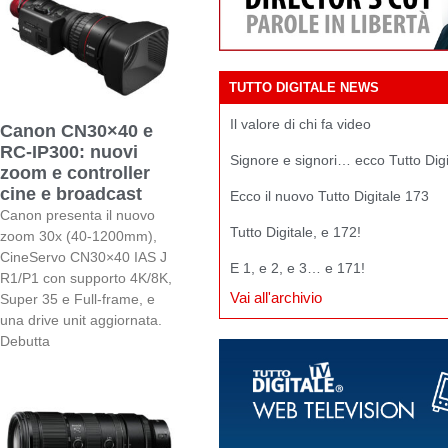
TUTTO DIGITALE NEWS
Il valore di chi fa video
Canon CN30×40 e
RC-IP300: nuovi
Signore e signori… ecco Tutto Dig
zoom e controller
cine e broadcast
Ecco il nuovo Tutto Digitale 173
Canon presenta il nuovo
Tutto Digitale, e 172!
zoom 30x (40-1200mm),
CineServo CN30×40 IAS J
E 1, e 2, e 3… e 171!
R1/P1 con supporto 4K/8K,
Vai all'archivio
Super 35 e Full-frame, e
una drive unit aggiornata.
Debutta