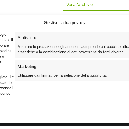
Vai all'archivio
Gestisci la tua privacy
logie
Statistiche
tivo. Il
borare
Misurare le prestazioni degli annunci, Comprendere il pubblico attr
ivoci su
statistiche o la combinazione di dati provenienti da fonti diverse.
e o
e
Marketing
Utilizzare dati limitati per la selezione della pubblicità.
liate. Le
care le
izzando i
onsenso
Foto
Cinema
Iscriviti alla n
Video
Home Theater/HDTV
Informativa Pr
Mobile
Audio
Gestisci Cook