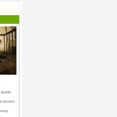
!
 quinte
st tecnico
brary