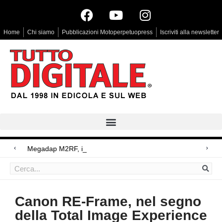
Home
Chi siamo
Pubblicazioni Motoperpetuopress
Iscriviti alla newsletter
Megadap M2RF, il primo adattatore aut
Arri Rental, evoluzioni in arrivo
Blackmagic Design UltraStudio Express 3G, due accessori ad hoc
Canon RE-Frame, nel segno
della Total Image Experience