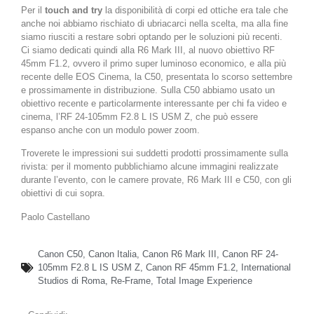
Per il
touch and try
la disponibilità di corpi ed ottiche era tale che
anche noi abbiamo rischiato di ubriacarci nella scelta, ma alla fine
siamo riusciti a restare sobri optando per le soluzioni più recenti.
Ci siamo dedicati quindi alla R6 Mark III, al nuovo obiettivo RF
45mm F1.2, ovvero il primo super luminoso economico, e alla più
recente delle EOS Cinema, la C50, presentata lo scorso settembre
e prossimamente in distribuzione. Sulla C50 abbiamo usato un
obiettivo recente e particolarmente interessante per chi fa video e
cinema, l’RF 24-105mm F2.8 L IS USM Z, che può essere
espanso anche con un modulo power zoom.
Troverete le impressioni sui suddetti prodotti prossimamente sulla
rivista: per il momento pubblichiamo alcune immagini realizzate
durante l’evento, con le camere provate, R6 Mark III e C50, con gli
obiettivi di cui sopra.
Paolo Castellano
Canon C50
,
Canon Italia
,
Canon R6 Mark III
,
Canon RF 24-
105mm F2.8 L IS USM Z
,
Canon RF 45mm F1.2
,
International
Studios di Roma
,
Re-Frame
,
Total Image Experience