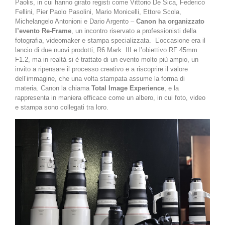
Paolis, in cui hanno girato registi come Vittorio De Sica, Federico
Fellini, Pier Paolo Pasolini, Mario Monicelli, Ettore Scola,
Michelangelo Antonioni e Dario Argento –
Canon ha organizzato
l’evento Re-Frame
, un incontro riservato a professionisti della
fotografia, videomaker e stampa specializzata.
L’occasione era il
lancio di due nuovi prodotti, R6 Mark
III e l’obiettivo RF 45mm
F1.2, ma in realtà si è trattato di un evento molto più ampio, un
invito a ripensare il processo creativo e a riscoprire il valore
dell’immagine, che una volta stampata assume la forma di
materia. Canon la chiama
Total Image Experience
, e la
rappresenta in maniera efficace come un albero, in cui foto, video
e stampa sono collegati tra loro.