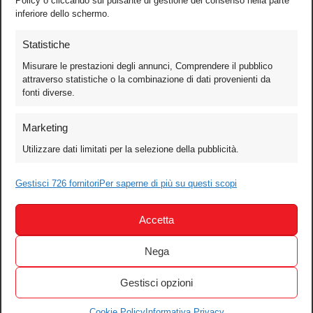
Policy o cliccando sul pulsante di gestione del consenso nella parte
inferiore dello schermo.
Statistiche
Misurare le prestazioni degli annunci, Comprendere il pubblico
attraverso statistiche o la combinazione di dati provenienti da
fonti diverse.
Foto
Marketing
Video
Utilizzare dati limitati per la selezione della pubblicità.
Mobile
Games
Gestisci 726 fornitori
Per saperne di più su questi scopi
Test
Accetta
Cinema
Home Theater/HDTV
Nega
Audio
Gestisci opzioni
Computer
Festival & Concorsi
Cookie Policy
Informativa Privacy