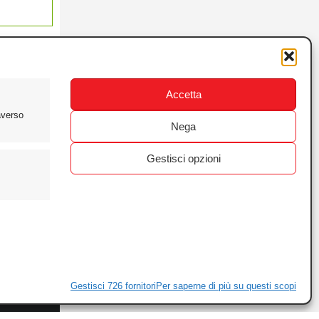
Accetta
averso
Nega
Gestisci opzioni
ewsletter
ivacy
Gestisci 726 fornitori
Per saperne di più su questi scopi
ie