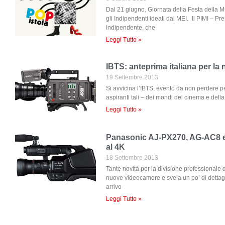
Dal 21 giugno, Giornata della Festa della Mus
gli Indipendenti ideati dal MEI. Il PIMI – Pr
Indipendente, che
Leggi Tutto »
IBTS: anteprima italiana per la
19 Settembre 2013
Si avvicina l’IBTS, evento da non perdere pe
aspiranti tali – dei mondi del cinema e della 
Leggi Tutto »
Panasonic AJ-PX270, AG-AC8 e 
al 4K
18 Settembre 2013
Tante novità per la divisione professionale
nuove videocamere e svela un po’ di dettagl
arrivo
Leggi Tutto »