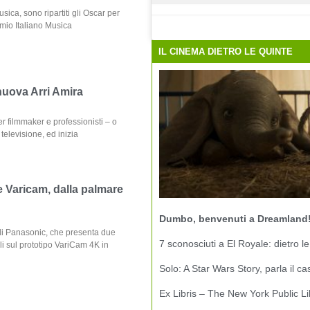
ica, sono ripartiti gli Oscar per
emio Italiano Musica
IL CINEMA DIETRO LE QUINTE
 nuova Arri Amira
r filmmaker e professionisti – o
televisione, ed inizia
Varicam, dalla palmare
Dumbo, benvenuti a Dreamland
 di Panasonic, che presenta due
7 sconosciuti a El Royale: dietro le
i sul prototipo VariCam 4K in
Solo: A Star Wars Story, parla il ca
Ex Libris – The New York Public Li