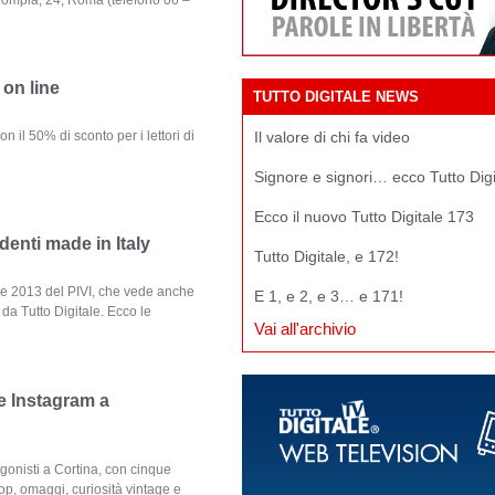
 on line
TUTTO DIGITALE NEWS
Il valore di chi fa video
n il 50% di sconto per i lettori di
e
Signore e signori… ecco Tutto Dig
Ecco il nuovo Tutto Digitale 173
ndenti made in Italy
Tutto Digitale, e 172!
one 2013 del PIVI, che vede anche
E 1, e 2, e 3… e 171!
da Tutto Digitale. Ecco le
Vai all'archivio
 e Instagram a
onisti a Cortina, con cinque
hop, omaggi, curiosità vintage e