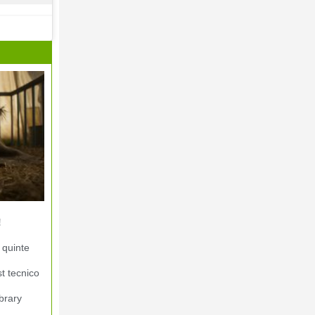
!
 quinte
st tecnico
brary