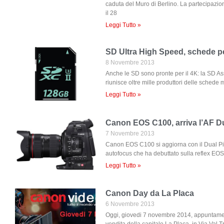
caduta del Muro di Berlino. La partecipazion
il 28
Leggi Tutto »
SD Ultra High Speed, schede pe
8 Novembre 2013
Anche le SD sono pronte per il 4K: la SD Ass
riunisce oltre mille produttori delle schede
Leggi Tutto »
Canon EOS C100, arriva l’AF Du
7 Novembre 2013
Canon EOS C100 si aggiorna con il Dual Pi
autofocus che ha debuttato sulla reflex EO
Leggi Tutto »
Canon Day da La Placa
6 Novembre 2013
Oggi, giovedi 7 novembre 2014, appuntamen
vendita della capitale La Placa, in Via Val 