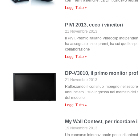
con 7 lenti asferiche. La Drift Ghost-S regis
Leggi Tutto »
PIVI 2013, ecco i vincitori
21 Novembre 2013
Il PIVI, Premio Italiano Videoclip Indipende
ha assegnato i suoi premi, tra cui quello spe
collaborazione
Leggi Tutto »
DP-V3010, il primo monitor pr
21 Novembre 2013
Rafforzando il continuo impegno nel setto
annunciato il suo ingresso nel mercato dei
del modello
Leggi Tutto »
My Wall Contest, per ricordare 
19 Novembre 2013
Un concorso internazionale per corti animat