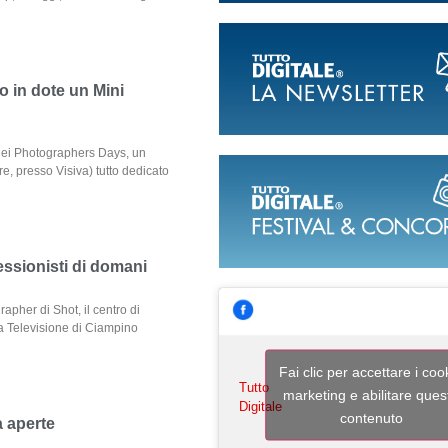
 in dote un Mini
dei Photographers Days, un
re, presso Visiva) tutto dedicato
essionisti di domani
rapher di Shot, il centro di
a Televisione di Ciampino
Fai clic per accettare i coo
Tutto
marketing e abilitare ques
Digitale
contenuto
a aperte