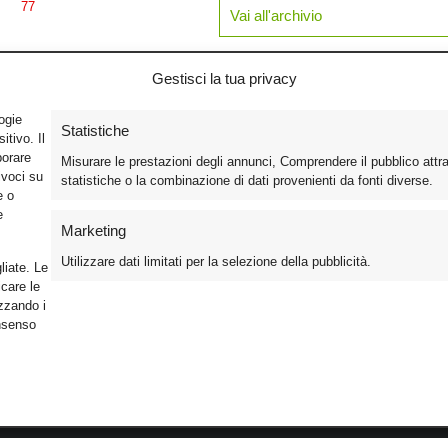
77
Vai all'archivio
Gestisci la tua privacy
logie
Statistiche
tivo. Il
borare
Misurare le prestazioni degli annunci, Comprendere il pubblico attr
ivoci su
statistiche o la combinazione di dati provenienti da fonti diverse.
e o
e
Marketing
Utilizzare dati limitati per la selezione della pubblicità.
liate. Le
care le
izzando i
onsenso
Foto
Cinema
Iscriviti alla n
Video
Home Theater/HDTV
Informativa Pr
Mobile
Audio
Gestisci Cook