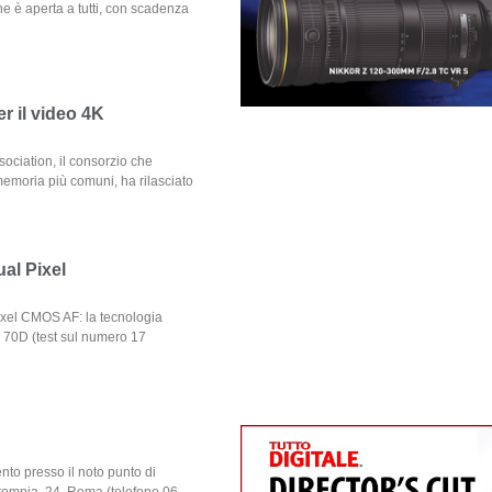
e è aperta a tutti, con scadenza
r il video 4K
ociation, il consorzio che
 memoria più comuni, ha rilasciato
al Pixel
xel CMOS AF: la tecnologia
S 70D (test sul numero 17
to presso il noto punto di
Trompia, 24, Roma (telefono 06 –