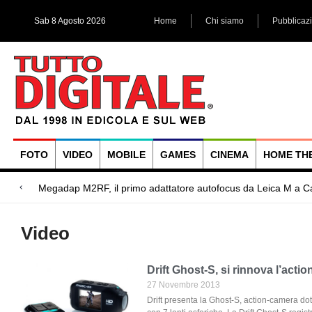
Sab 8 Agosto 2026
Home
Chi siamo
Pubblicaz
FOTO
VIDEO
MOBILE
GAMES
CINEMA
HOME TH
Megadap M2RF, il primo adattatore autofocus da Leica M a 
Blackmagic Design UltraStudio Express 3G, due accessori ad
Arri Rental, evoluzioni in arrivo
Video
Drift Ghost-S, si rinnova l’actio
27 Novembre 2013
Drift presenta la Ghost-S, action-camera d