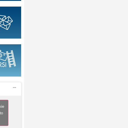
kie
to