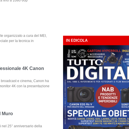
tra fino a 1080 60p
nte organizzato a cura del MEI,
IN EDICOLA
ciale per la tecnica in
ofessionale 4K Canon
re broadcast e cinema, Canon ha
 monitor 4K con la presentazione
il Muro
i nel 25° anniversario della