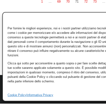
1
…
69
70
71
72
73
…
Per fornire le migliori esperienze, noi e i nostri partner utilizziamo tecno
come i cookie per memorizzare e/o accedere alle informazioni del disposi
consenso a queste tecnologie permetterà a noi e ai nostri partner di ela
dati personali come il comportamento durante la navigazione o gli ID un
questo sito e di mostrare annunci (non) personalizzati. Non acconsentir
ritirare il consenso può influire negativamente su alcune caratteristiche 
funzioni.
Clicca qui sotto per acconsentire a quanto sopra o per fare scelte dettag
tue scelte saranno applicate solamente a questo sito. È possibile modifi
impostazioni in qualsiasi momento, compreso il ritiro del consenso, util
pulsanti della Cookie Policy o cliccando sul pulsante di gestione del c
nella parte inferiore dello schermo.
Cookie Policy
Informativa Privacy