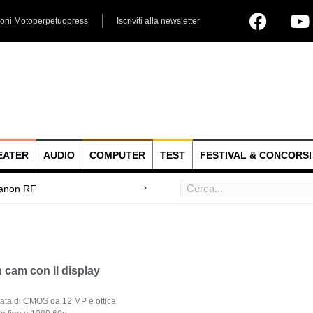
ioni Motoperpetuopress
Iscriviti alla newsletter
EATER
AUDIO
COMPUTER
TEST
FESTIVAL & CONCORSI
Canon RF
 hoc
n cam con il display
otata di CMOS da 12 MP e ottica