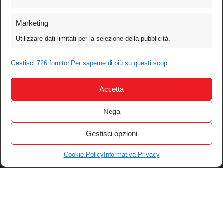
Foto
Marketing
Video
Utilizzare dati limitati per la selezione della pubblicità.
Mobile
Games
Gestisci 726 fornitori
Per saperne di più su questi scopi
Test
Accetta
Cinema
Home Theater/HDTV
Nega
Audio
Gestisci opzioni
Computer
Festival & Concorsi
Cookie Policy
Informativa Privacy
Iscriviti alla newsletter
Informativa Privacy
Gestisci Cookie