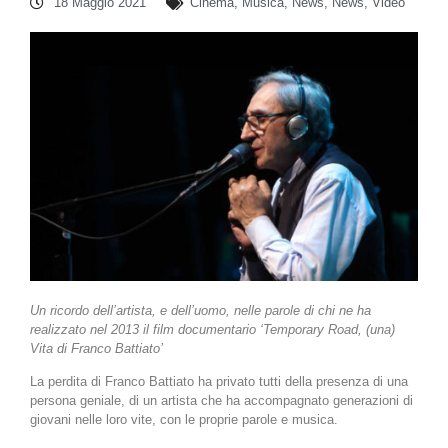
18 Maggio 2021
Cinema
,
Musica
,
News
,
News
,
Video
Un ricordo dell’artista, e dell’uomo, nelle parole di chi ne ha
realizzato nel 2013 il film documentario ‘Temporary Road, (una)
Vita di Franco Battiato’
La perdita di Franco Battiato ha privato tutti della presenza di una
persona geniale, di un artista che ha accompagnato generazioni di
giovani nelle loro vite, con le proprie parole e musica.