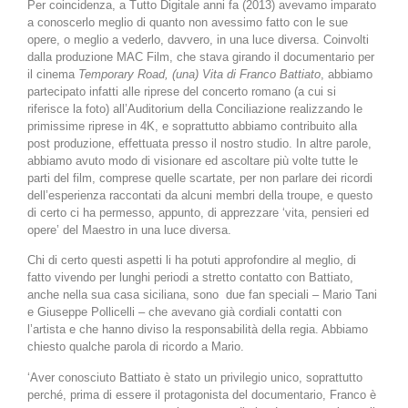
Per coincidenza, a Tutto Digitale anni fa (2013) avevamo imparato
a conoscerlo meglio di quanto non avessimo fatto con le sue
opere, o meglio a vederlo, davvero, in una luce diversa. Coinvolti
dalla produzione MAC Film, che stava girando il documentario per
il cinema
Temporary Road, (una) Vita di Franco Battiato
, abbiamo
partecipato infatti alle riprese del concerto romano (a cui si
riferisce la foto) all’Auditorium della Conciliazione realizzando le
primissime riprese in 4K, e soprattutto abbiamo contribuito alla
post produzione, effettuata presso il nostro studio. In altre parole,
abbiamo avuto modo di visionare ed ascoltare più volte tutte le
parti del film, comprese quelle scartate, per non parlare dei ricordi
dell’esperienza raccontati da alcuni membri della troupe, e questo
di certo ci ha permesso, appunto, di apprezzare ‘vita, pensieri ed
opere’ del Maestro in una luce diversa.
Chi di certo questi aspetti li ha potuti approfondire al meglio, di
fatto vivendo per lunghi periodi a stretto contatto con Battiato,
anche nella sua casa siciliana, sono
due fan speciali – Mario Tani
e Giuseppe Pollicelli – che avevano già cordiali contatti con
l’artista e che hanno diviso la responsabilità della regia. Abbiamo
chiesto qualche parola di ricordo a Mario.
‘Aver conosciuto Battiato è stato un privilegio unico, soprattutto
perché, prima di essere il protagonista del documentario, Franco è