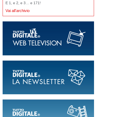
E 1, e 2, e 3… e 171!
Vai all'archivio