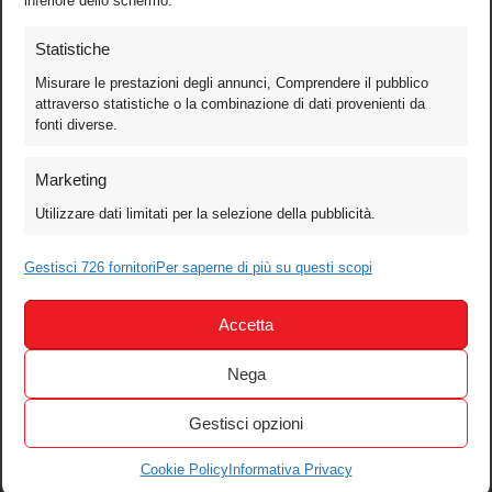
inferiore dello schermo.
Statistiche
Misurare le prestazioni degli annunci, Comprendere il pubblico
attraverso statistiche o la combinazione di dati provenienti da
fonti diverse.
Foto
Marketing
Video
Utilizzare dati limitati per la selezione della pubblicità.
Mobile
Games
Gestisci 726 fornitori
Per saperne di più su questi scopi
Test
Accetta
Cinema
Home Theater/HDTV
Nega
Audio
Gestisci opzioni
Computer
Festival & Concorsi
Cookie Policy
Informativa Privacy