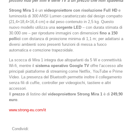
piccolo hub per film e serie TV a un prezzo che non spaventa
Strong Mira 1
è un
videoproiettore con risoluzione Full HD
e
luminosità di 300 ANSI Lumen caratterizzato dal design compatto
(21,4×18,4×16,4 cm) e dal peso contenuto in 2,5 kg. Questo
nuovo modello utilizza una
sorgente LED
– con durata stimata di
30.000 ore – per riprodurre immagini con dimensioni
fino a 150
pollici
con distanza di proiezione minima di 1,1 m; per adattarsi a
diversi ambienti sono presenti funzioni di messa a fuoco
automatica e correzione trapezoidale.
La scocca di Mira 1 integra due altoparlanti da 5 W e connettività
Wi-fi, mentre il
sistema operativo Google TV
offre l’accesso alle
principali piattaforme di streaming come Netflix, YouTube e Prime
Video. La presenza del Bluetooth permette inoltre il collegamento
senza fili di cuffie, controller per videogiochi, tastiere e altri
accessori.
Il
prezzo
di listino del
videoproiettore Strong Mira 1
è di
249,90
euro
.
www.strong-eu.com/it
Condividi: