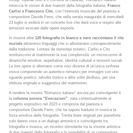
intreccia le visioni di due maestri della fotografia italiana,
Franco
Carlisi e Francesco Cito
, con l’intensità musicale del pianista e
compositore Davide Ferro, che nella serata inaugurale di mercoledì
23 luglio si esibirà in un concerto live che darà voce e respiro alle
emozioni evocate dalle opere esposte.
In mostra oltre
120 fotografie in bianco e nero raccontano il rito
nuziale
attraverso linguaggi che si allontanano consapevolmente
dalla tradizione. Lontani da stereotipi estetici, Carlisi e Cito
restituiscono al matrimonio la sua complessità: un microcosmo di
dinamiche emotive, aspettative, identità culturali e tensioni sociali.
Le loro opere si alternano come voci diverse di un’unica sinfonia
visiva componendo un autentico romanzo per immagini con uno
sguardo poetico, talvolta ironico e altre volte disilluso, per una
rilettura originale e suggestiva del matrimonio.
A rendere la mostra “Romanzo italiano” ancora più coinvolgente è
la
colonna sonora “Evocazioni”
, nata contestualmente al
progetto espositivo nel 2023 e composta dal pianista e
compositore Davide Ferro, che ha saputo tradurre in musica la
forza emotiva delle fotografie. Trenta brani originali per pianoforte
solo danno voce a un dialogo armonico e coinvolgente tra
fotografia e musica, un incontro stimolante tra la visione artistica
di due maestri della fotografia e la sensibilità di un compositore