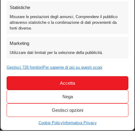
Statistiche
Misurare le prestazioni degli annunci, Comprendere il pubblico
attraverso statistiche o la combinazione di dati provenienti da
fonti diverse.
Foto
Marketing
Video
Utilizzare dati limitati per la selezione della pubblicità.
Mobile
Gestisci 726 fornitori
Per saperne di più su questi scopi
Games
Test
Accetta
Cinema
Home Theater/HDTV
Nega
Audio
Gestisci opzioni
Computer
Festival & Concorsi
Cookie Policy
Informativa Privacy
Iscriviti alla newsletter