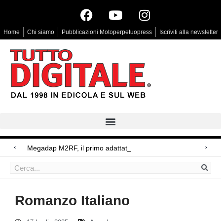
Home
Chi siamo
Pubblicazioni Motoperpetuopress
Iscriviti alla newsletter
Megadap M2RF, il primo adattatore autofocus da Lei
Arri Rental, evoluzioni in arrivo
Blackmagic Design UltraStudio Express 3G, due accessori ad hoc
Romanzo Italiano