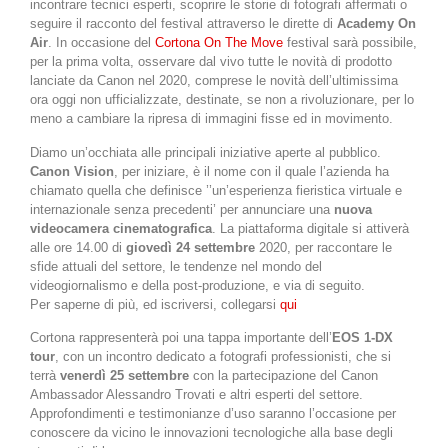
incontrare tecnici esperti, scoprire le storie di fotografi affermati o
seguire il racconto del festival attraverso le dirette di
Academy On
Air
. In occasione del
Cortona On The Move
festival sarà possibile,
per la prima volta, osservare dal vivo tutte le novità di prodotto
lanciate da Canon nel 2020, comprese le novità dell’ultimissima
ora oggi non ufficializzate, destinate, se non a rivoluzionare, per lo
meno a cambiare la ripresa di immagini fisse ed in movimento.
Diamo un’occhiata alle principali iniziative aperte al pubblico.
Canon Vision
, per iniziare, è il nome con il quale l’azienda ha
chiamato quella che definisce ’’un’esperienza fieristica virtuale e
internazionale senza precedenti’ per annunciare una
nuova
videocamera cinematografica
. La piattaforma digitale si attiverà
alle ore 14.00 di
giovedì 24 settembre
2020, per raccontare le
sfide attuali del settore, le tendenze nel mondo del
videogiornalismo e della post-produzione, e via di seguito.
Per saperne di più, ed iscriversi, collegarsi
qui
Cortona rappresenterà poi una tappa importante dell’
EOS 1-DX
tour
, con un incontro dedicato a fotografi professionisti, che si
terrà
venerdì 25 settembre
con la partecipazione del Canon
Ambassador Alessandro Trovati e altri esperti del settore.
Approfondimenti e testimonianze d’uso saranno l’occasione per
conoscere da vicino le innovazioni tecnologiche alla base degli