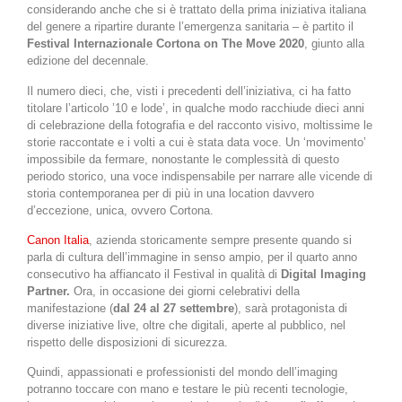
considerando anche che si è trattato della prima iniziativa italiana
del genere a ripartire durante l’emergenza sanitaria – è partito il
Festival Internazionale Cortona on The Move 2020
, giunto alla
edizione del decennale.
Il numero dieci, che, visti i precedenti dell’iniziativa, ci ha fatto
titolare l’articolo ’10 e lode’, in qualche modo racchiude dieci anni
di celebrazione della fotografia e del racconto visivo, moltissime le
storie raccontate e i volti a cui è stata data voce. Un ‘movimento’
impossibile da fermare, nonostante le complessità di questo
periodo storico, una voce indispensabile per narrare alle vicende di
storia contemporanea per di più in una location davvero
d’eccezione, unica, ovvero Cortona.
Canon Italia
, azienda storicamente sempre presente quando si
parla di cultura dell’immagine in senso ampio, per il quarto anno
consecutivo ha affiancato il Festival in qualità di
Digital Imaging
Partner.
Ora, in occasione dei giorni celebrativi della
manifestazione (
dal 24 al 27 settembre
), sarà protagonista di
diverse iniziative live, oltre che digitali, aperte al pubblico, nel
rispetto delle disposizioni di sicurezza.
Quindi, appassionati e professionisti del mondo dell’imaging
potranno toccare con mano e testare le più recenti tecnologie,