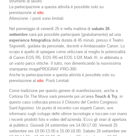
strumenti di lavoro.
La partecipazione a questa attività è possibile solo su
prenotazione al
sito
.
Attenzione: i posti sono limitati
Nel pomeriggio di venerdì 25 e nella mattina di
sabato 26
settembre
sarà poi possibile partecipare (gratuitamente) ad una
experience fotografica
della durata di 45 minuti, presso il Teatro
Signorelli, guidata da personale, docenti e Ambassador Canon. Lo
scopo è quello di spiegare come utilizzare al meglio le potenzialità
di Canon EOS R5, EOS R6 ed EOS 1-DX Mark III, in abbinata a
un vasto parco ottiche. Il tutto, non dimenticando la nuovissima
stampante imagePROGRAF PRO-300.
Anche la partecipazione a questa attività è possibile solo su
prenotazione al
sito
. Posti Limitati
Come tradizione per questo genere di manifestazioni, anche a
Cortona On The Move sarà presente poi un’area
Touch & Try
, in
questo caso collocata presso il Chiostro del Centro Congressi
Sant’Agostino. Un punto di incontro con esperti Canon, ove
informarsi sugli sviluppi delle ultime tecnologie e toccare con mano
i recenti prodotti foto e video dell’azienda. Ecco gli orari di apertura
al pubblico: Giovedi 24 settembre ore 14.00-17.00; Venerdi 25
settembre ore 10.00-13.00 e 15.00-18.00; Sabato 26 settembre ore