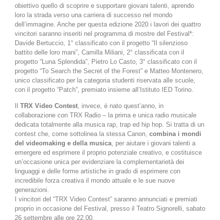
obiettivo quello di scoprire e supportare giovani talenti, aprendo
loro la strada verso una carriera di successo nel mondo
dell’immagine. Anche per questa edizione 2020 i lavori dei quattro
vincitori saranno inseriti nel programma di mostre del Festival*:
Davide Bertuccio, 1° classificato con il progetto “Il silenzioso
battito delle loro mani”, Camilla Miliani, 2° classificata con il
progetto “Luna Splendida”, Pietro Lo Casto, 3° classificato con il
progetto “To Search the Secret of the Forest” e Matteo Montenero,
unico classificato per la categoria studenti riservata alle scuole,
con il progetto “Patch”, premiato insieme all’Istituto IED Torino.
Il
TRX Video Contest
, invece, è nato quest’anno, in
collaborazione con TRX Radio – la prima e unica radio musicale
dedicata totalmente alla musica rap, trap ed hip hop. Si tratta di un
contest che, come sottolinea la stessa Canon,
combina i mondi
del videomaking e della musica
, per aiutare i giovani talenti a
emergere ed esprimere il proprio potenziale creativo, e costituisce
un’occasione unica per evidenziare la complementarietà dei
linguaggi e delle forme artistiche in grado di esprimere con
incredibile forza creativa il mondo attuale e le sue nuove
generazioni.
I vincitori del “TRX Video Contest” saranno annunciati e premiati
proprio in occasione del Festival, presso il Teatro Signorelli, sabato
26 settembre alle ore 22.00.