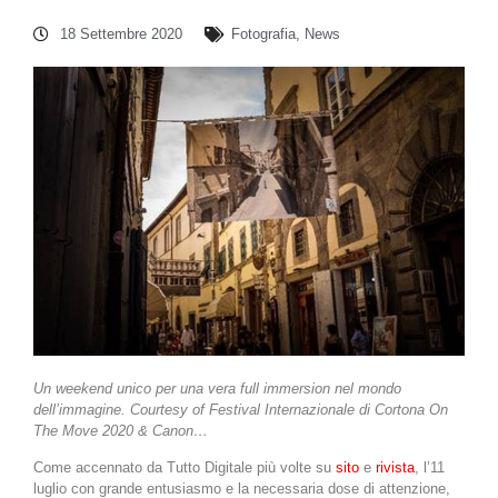
18 Settembre 2020
Fotografia
,
News
Un weekend unico per una vera full immersion nel mondo
dell’immagine. Courtesy of Festival Internazionale di Cortona On
The Move 2020 & Canon…
Come accennato da Tutto Digitale più volte su
sito
e
rivista
, l’11
luglio con grande entusiasmo e la necessaria dose di attenzione,