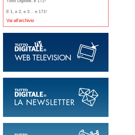
Tutto Digitale, e 172!
E 1, e 2, e 3… e 171!
Vai all'archivio