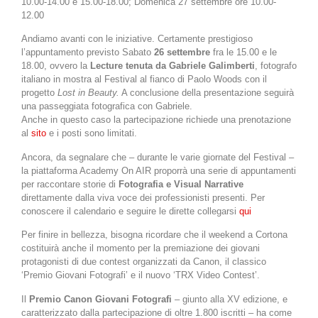
10.00-14.00 e 15.00-18.00; Domenica 27 settembre ore 10.00-
12.00
Andiamo avanti con le iniziative. Certamente prestigioso
l’appuntamento previsto Sabato
26 settembre
fra le 15.00 e le
18.00, ovvero la
Lecture tenuta da Gabriele Galimberti
, fotografo
italiano in mostra al Festival al fianco di Paolo Woods con il
progetto
Lost in Beauty.
A conclusione della presentazione seguirà
una passeggiata fotografica con Gabriele.
Anche in questo caso la partecipazione richiede una prenotazione
al
sito
e i posti sono limitati.
Ancora, da segnalare che – durante le varie giornate del Festival –
la piattaforma Academy On AIR proporrà una serie di appuntamenti
per raccontare storie di
Fotografia e Visual Narrative
direttamente dalla viva voce dei professionisti presenti. Per
conoscere il calendario e seguire le dirette collegarsi
qui
Per finire in bellezza, bisogna ricordare che il weekend a Cortona
costituirà anche il momento per la premiazione dei giovani
protagonisti di due contest organizzati da Canon, il classico
‘Premio Giovani Fotografi’ e il nuovo ‘TRX Video Contest’.
Il
Premio Canon Giovani Fotografi
– giunto alla XV edizione, e
caratterizzato dalla partecipazione di oltre 1.800 iscritti – ha come