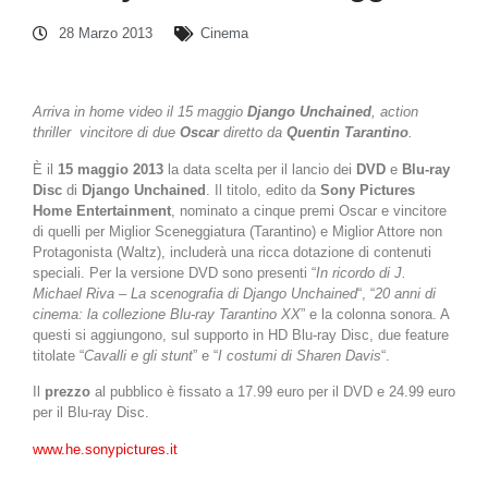
28 Marzo 2013
Cinema
Arriva in home video il 15 maggio
Django Unchained
, action
thriller vincitore di due
Oscar
diretto da
Quentin Tarantino
.
È il
15 maggio
2013
la data scelta per il lancio dei
DVD
e
Blu-ray
Disc
di
Django Unchained
. Il titolo, edito da
Sony Pictures
Home Entertainment
, nominato a cinque premi Oscar e vincitore
di quelli per Miglior Sceneggiatura (Tarantino) e Miglior Attore non
Protagonista (Waltz), includerà una ricca dotazione di contenuti
speciali. Per la versione DVD sono presenti “
In ricordo di J.
Michael Riva – La scenografia di Django Unchained
“, “
20 anni di
cinema: la collezione Blu-ray Tarantino XX
” e la colonna sonora. A
questi si aggiungono, sul supporto in HD Blu-ray Disc, due feature
titolate “
Cavalli e gli stunt
” e “
I costumi di Sharen Davis
“.
Il
prezzo
al pubblico è fissato a 17.99 euro per il DVD e 24.99 euro
per il Blu-ray Disc.
www.he.sonypictures.it