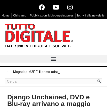
Home
Chi siamo
Pubblicazioni Motoperpetuopress
Iscriviti alla newsletter
Megadap M2RF, il primo adattatore a
Arri Rental, evoluzioni in arrivo
Blackmagic Design UltraStudio Express 3G, due accessori ad hoc
Django Unchained, DVD e
Blu-ray arrivano a maggio