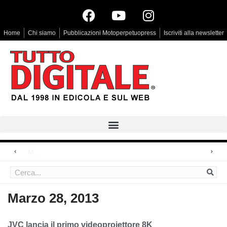
Home
Chi siamo
Pubblicazioni Motoperpetuopress
Iscriviti alla newsletter
Megadap M2R
Arri Rental, evoluzioni in arrivo
Blackmagic Design UltraStudio Express 3G, due accessori ad hoc
Marzo 28, 2013
JVC lancia il primo videoproiettore 8K