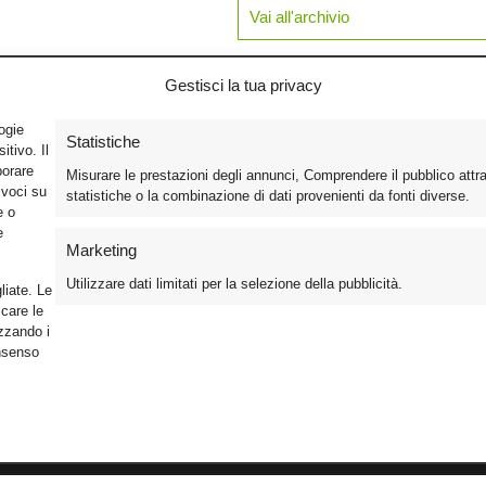
Vai all'archivio
Gestisci la tua privacy
logie
Statistiche
tivo. Il
borare
Misurare le prestazioni degli annunci, Comprendere il pubblico attr
ivoci su
statistiche o la combinazione di dati provenienti da fonti diverse.
e o
e
Marketing
Utilizzare dati limitati per la selezione della pubblicità.
liate. Le
care le
izzando i
onsenso
Foto
Cinema
Iscriviti alla n
Video
Home Theater/HDTV
Informativa Pr
Mobile
Audio
Gestisci Cook