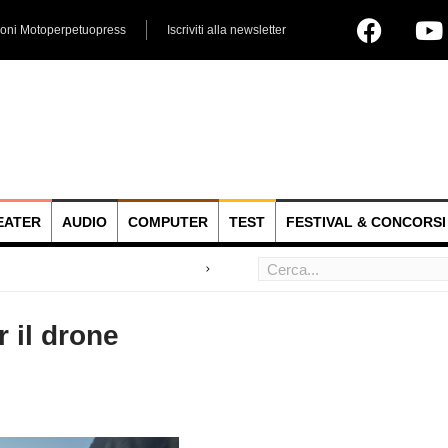
ioni Motoperpetuopress
Iscriviti alla newsletter
EATER
AUDIO
COMPUTER
TEST
FESTIVAL & CONCORSI
 hoc
 il drone