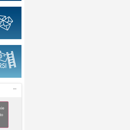
kie
to