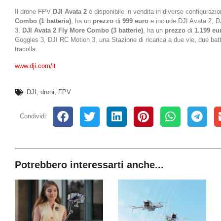
Il drone FPV
DJI Avata 2
è disponibile in vendita in diverse configurazio
Combo (1 batteria)
, ha un
prezzo
di
999 euro
e include DJI Avata 2, 
3.
DJI Avata 2 Fly More Combo (3 batterie)
, ha un
prezzo
di
1.199 eu
Goggles 3, DJI RC Motion 3, una Stazione di ricarica a due vie, due batt
tracolla.
www.dji.com/it
DJI
,
droni
,
FPV
Condividi:
Potrebbero interessarti anche...