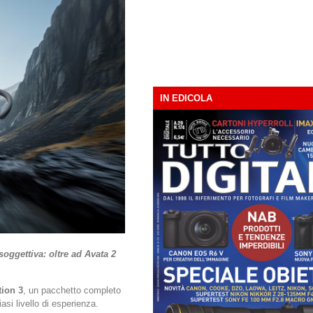
IN EDICOLA
soggettiva: oltre ad Avata 2
ion 3
, un pacchetto completo
asi livello di esperienza.