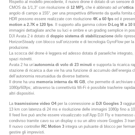
Rispetto al modello precedente, il nuovo drone è dotato di un sensore d
CMOS da 1/1,3″ con risoluzione di
12 MP),
che è abbinato ad un
‘ottica
angolo di campo a 155°, per una prospettiva differente da quella fornita da
HDR possono essere realizzate con risoluzione
4K a 60 fps
ed è presen
motion a 2.7K e 120 fps
. Il supporto alla gamma colore
D-Log M a 10 b
immagini dettagliate anche su luci e ombre e un grading semplice in pos
DJI Avata 2 è dotato di
doppio sistema di stabilizzazione
delle ripre
HorizonSteady con blocco sull’orizzonte e di tecnologia GyroFlow per la 
produzione.
La scocca del drone è leggera ed adesso dotata di paraeliche integrato, pe
spazi ristretti.
Avata 2 ha un’
autonomia di volo di 23 minuti ‌
e supporta la ricarica r
stazione di ricarica a due vie ha una funzione di accumulo dell’energia c
dell’autonomia resursaidua da diverse batterie.
Il drone ha una
memoria interna da 46 GB
, che permette di archiviare 
1080p/60fps; attraverso la connettività Wi-Fi è possibile trasferire rapid
altri dispositivi.
La
trasmissione video O4
per la connessione ai
DJI Googles 3
raggiu
13 km con latenza di 24 ms e risoluzione delle immagini 1080p fino a 10
Il feed live può anche essere visualizzato sull’App DJI Fly e trasmesso a
condiviso tramite cavo su un display o su un altro visore Goggles 3 tram
Il nuovo controller
RC Motion 3
integra un pulsante di blocco per fermar
gestire gli imprevisti.