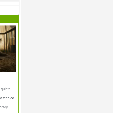
!
 quinte
st tecnico
brary