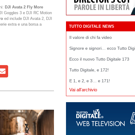
ni:
DJI Avata 2 Fly More
DJI Goggles 3 e DJI RC Motion
ro
ed include DJI Avata 2, DJI
erie extra e una borsa a
TUTTO DIGITALE NEWS
Il valore di chi fa video
Signore e signori… ecco Tutto Dig
Ecco il nuovo Tutto Digitale 173
Tutto Digitale, e 172!
E 1, e 2, e 3… e 171!
Vai all'archivio