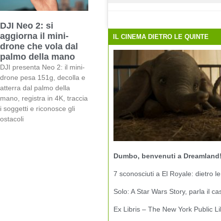
DJI Neo 2: si
aggiorna il mini-
IL CINEMA DIETRO LE QUINTE
drone che vola dal
palmo della mano
DJI presenta Neo 2: il mini-
drone pesa 151g, decolla e
atterra dal palmo della
mano, registra in 4K, traccia
i soggetti e riconosce gli
ostacoli
Dumbo, benvenuti a Dreamland
7 sconosciuti a El Royale: dietro le
Solo: A Star Wars Story, parla il ca
Ex Libris – The New York Public Li