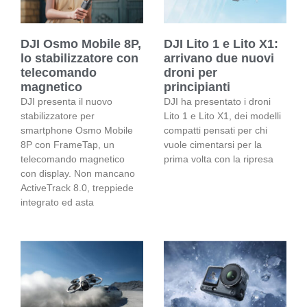
DJI Osmo Mobile 8P,
DJI Lito 1 e Lito X1:
lo stabilizzatore con
arrivano due nuovi
telecomando
droni per
magnetico
principianti
DJI presenta il nuovo
DJI ha presentato i droni
stabilizzatore per
Lito 1 e Lito X1, dei modelli
smartphone Osmo Mobile
compatti pensati per chi
8P con FrameTap, un
vuole cimentarsi per la
telecomando magnetico
prima volta con la ripresa
con display. Non mancano
ActiveTrack 8.0, treppiede
integrato ed asta