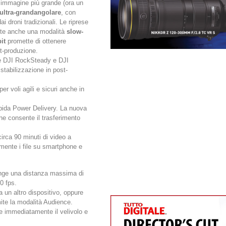
i immagine più grande (ora un
 ultra-grandangolare
, con
i droni tradizionali. Le riprese
te anche una modalità
slow-
it
promette di ottenere
t-produzione.
se DJI RockSteady e DJI
stabilizzazione in post-
r voli agili e sicuri anche in
apida Power Delivery. La nuova
he consente il trasferimento
circa 90 minuti di video a
amente i file su smartphone e
nge una distanza massima di
0 fps.
 un altro dispositivo, oppure
ite la modalità Audience.
e immediatamente il velivolo e