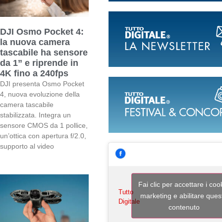
DJI Osmo Pocket 4:
la nuova camera
tascabile ha sensore
da 1” e riprende in
4K fino a 240fps
DJI presenta Osmo Pocket
4, nuova evoluzione della
camera tascabile
stabilizzata. Integra un
sensore CMOS da 1 pollice,
un’ottica con apertura f/2.0,
supporto al video
Fai clic per accettare i coo
Tutto
marketing e abilitare ques
Digitale
contenuto