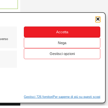
Accetta
averso
Nega
Gestisci opzioni
ewsletter
ivacy
Gestisci 726 fornitori
Per saperne di più su questi scopi
ie