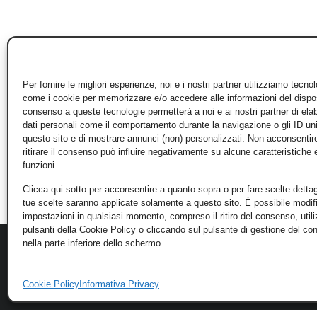
Per fornire le migliori esperienze, noi e i nostri partner utilizziamo tecno
come i cookie per memorizzare e/o accedere alle informazioni del disposi
consenso a queste tecnologie permetterà a noi e ai nostri partner di ela
dati personali come il comportamento durante la navigazione o gli ID un
questo sito e di mostrare annunci (non) personalizzati. Non acconsentir
ritirare il consenso può influire negativamente su alcune caratteristiche 
funzioni.
Clicca qui sotto per acconsentire a quanto sopra o per fare scelte dettag
tue scelte saranno applicate solamente a questo sito. È possibile modifi
impostazioni in qualsiasi momento, compreso il ritiro del consenso, util
pulsanti della Cookie Policy o cliccando sul pulsante di gestione del c
nella parte inferiore dello schermo.
Cookie Policy
Informativa Privacy