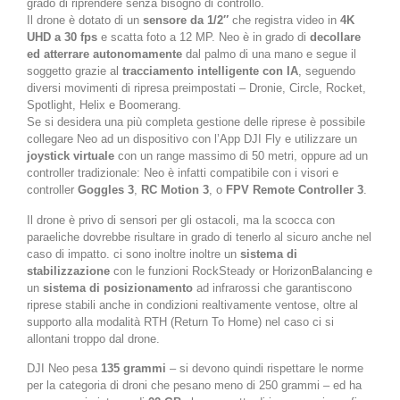
grado di riprendere senza bisogno di controllo.
Il drone è dotato di un
sensore da 1/2″
che registra video in
4K
UHD a 30 fps
e scatta foto a 12 MP. Neo è in grado di
decollare
ed atterrare autonomamente
dal palmo di una mano e segue il
soggetto grazie al
tracciamento intelligente con IA
, seguendo
diversi movimenti di ripresa preimpostati – Dronie, Circle, Rocket,
Spotlight, Helix e Boomerang.
Se si desidera una più completa gestione delle riprese è possibile
collegare Neo ad un dispositivo con l’App DJI Fly e utilizzare un
joystick virtuale
con un range massimo di 50 metri, oppure ad un
controller tradizionale: Neo è infatti compatibile con i visori e
controller
Goggles 3
,
RC Motion 3
, o
FPV Remote Controller 3
.
Il drone è privo di sensori per gli ostacoli, ma la scocca con
paraeliche dovrebbe risultare in grado di tenerlo al sicuro anche nel
caso di impatto. ci sono inoltre inoltre un
sistema di
stabilizzazione
con le funzioni RockSteady or HorizonBalancing e
un
sistema di posizionamento
ad infrarossi che garantiscono
riprese stabili anche in condizioni realtivamente ventose, oltre al
supporto alla modalità RTH (Return To Home) nel caso ci si
allontani troppo dal drone.
DJI Neo pesa
135 grammi
– si devono quindi rispettare le norme
per la categoria di droni che pesano meno di 250 grammi – ed ha