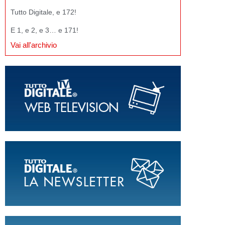
Tutto Digitale, e 172!
E 1, e 2, e 3… e 171!
Vai all'archivio