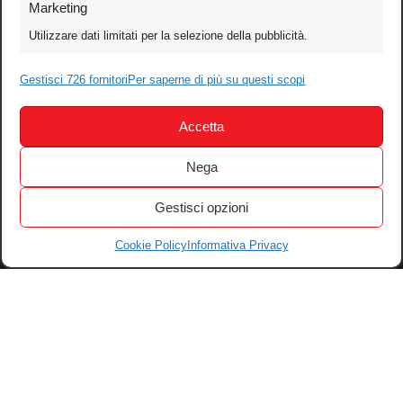
Marketing
Video
Utilizzare dati limitati per la selezione della pubblicità.
Mobile
Gestisci 726 fornitori
Per saperne di più su questi scopi
Games
Test
Accetta
Cinema
Home Theater/HDTV
Nega
Audio
Gestisci opzioni
Computer
Festival & Concorsi
Cookie Policy
Informativa Privacy
Iscriviti alla newsletter
Informativa Privacy
Gestisci Cookie
Tutti i diritti riservati – © 2004-2026 Motoperpetuopress srl – P. iva
07896411001