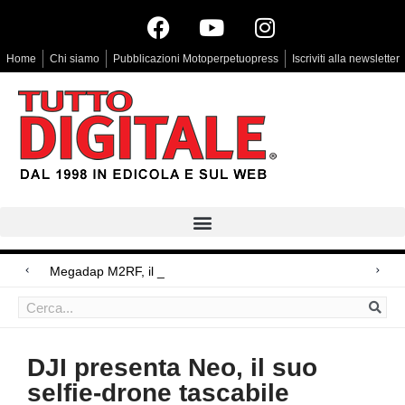
Home
Chi siamo
Pubblicazioni Motoperpetuopress
Iscriviti alla newsletter
Megadap M2RF, il primo adattatore autof
Arri Rental, evoluzioni in arrivo
Blackmagic Design UltraStudio Express 3G, due accessori ad hoc
DJI presenta Neo, il suo
selfie-drone tascabile