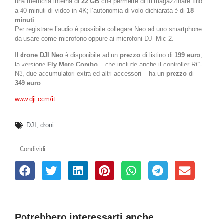
una memoria interna di
22 GB
che permette di immagazzinare fino
a 40 minuti di video in 4K; l’autonomia di volo dichiarata è di
18
minuti
.
Per registrare l’audio è possibile collegare Neo ad uno smartphone
da usare come microfono oppure ai microfoni DJI Mic 2.
Il
drone DJI Neo
è disponibile ad un
prezzo
di listino di
199 euro
;
la versione
Fly More Combo
– che include anche il controller RC-
N3, due accumulatori extra ed altri accessori – ha un
prezzo
di
349 euro
.
www.dji.com/it
DJI
,
droni
Condividi:
Potrebbero interessarti anche...