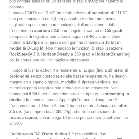
può contare adesso su un sensore di taglia maggiore rispetto al
passato.
Il nuovo CMOS da 12 MP ha infatti adesso
dimensioni di 1/1.3″
,
con pixel equivalenti a 2,4 μm pensati per offrire prestazioni
migliorate specialmente in condizioni di illuminazione ridotta.
L’obiettivo ha
apertura f/2.8
e un angolo di campo di
155 gradi
.
Le opzioni di registrazione video integrano il
4K
anche in slow-
motion a
120 fps
e la ripresa con gamma dinamica a
10 bit in
modalità D-Log M
. Non mancano le funzioni di stabilizzazione
RockSteady 3.0
,
HorizonSteady
a 360 gradi e
HorizonBalancing
per la correzione dell’inclinazione orizzontale.
Il corpo di Osmo Action 4 è resistente all’acqua (fino a
18 metri di
profondità
senza custodia) ed alle basse temperature, ha design
magnetico a sgancio rapido, modalità di ripresa verticale, tre
microfoni per la registrazione stereo e due touchscreen. Non
manca poi il Wi-fi per il trasferimento delle riprese, lo
streaming in
diretta
e la connessione all’App LightCut per l’editing con IA.
L’accumulatore di Osmo Action 4 ha una durata dichiarata di
oltre
2,5 ore
(se si riprende a 1080 24p) ed offre una funzione di
ricarica rapida
, che impiega 18 minuti per caricare la batteria fino
all’80%.
L’
action-cam DJI Osmo Action 4
è disponibile in due