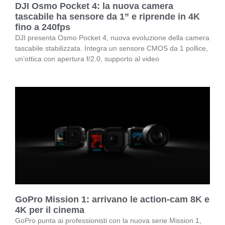
DJI Osmo Pocket 4: la nuova camera
tascabile ha sensore da 1” e riprende in 4K
fino a 240fps
DJI presenta Osmo Pocket 4, nuova evoluzione della camera
tascabile stabilizzata. Integra un sensore CMOS da 1 pollice,
un’ottica con apertura f/2.0, supporto al video
GoPro Mission 1: arrivano le action-cam 8K e
4K per il cinema
GoPro punta ai professionisti con la nuova serie Mission 1,