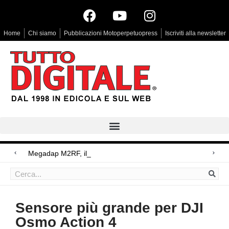
Home
Chi siamo
Pubblicazioni Motoperpetuopress
Iscriviti alla newsletter
Megadap M2RF, il primo adattatore auto
Arri Rental, evoluzioni in arrivo
Blackmagic Design UltraStudio Express 3G, due accessori ad hoc
Sensore più grande per DJI
Osmo Action 4