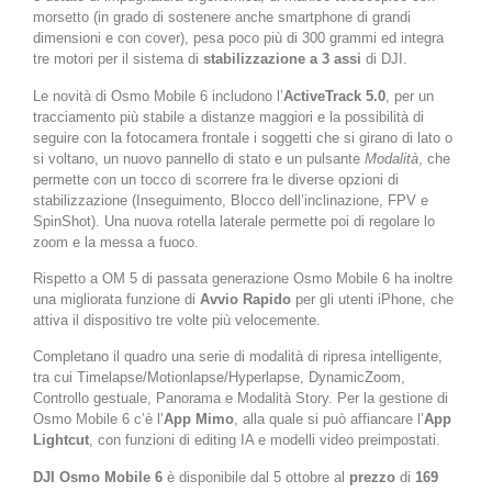
morsetto (in grado di sostenere anche smartphone di grandi
dimensioni e con cover), pesa poco più di 300 grammi ed integra
tre motori per il sistema di
stabilizzazione a 3 assi
di DJI.
Le novità di Osmo Mobile 6 includono l’
ActiveTrack 5.0
, per un
tracciamento più stabile a distanze maggiori e la possibilità di
seguire con la fotocamera frontale i soggetti che si girano di lato o
si voltano, un nuovo pannello di stato e un pulsante
Modalità
, che
permette con un tocco di scorrere fra le diverse opzioni di
stabilizzazione (Inseguimento, Blocco dell’inclinazione, FPV e
SpinShot). Una nuova rotella laterale permette poi di regolare lo
zoom e la messa a fuoco.
Rispetto a OM 5 di passata generazione Osmo Mobile 6 ha inoltre
una migliorata funzione di
Avvio Rapido
per gli utenti iPhone, che
attiva il dispositivo tre volte più velocemente.
Completano il quadro una serie di modalità di ripresa intelligente,
tra cui Timelapse/Motionlapse/Hyperlapse, DynamicZoom,
Controllo gestuale, Panorama e Modalità Story. Per la gestione di
Osmo Mobile 6 c’è l’
App Mimo
, alla quale si può affiancare l’
App
Lightcut
, con funzioni di editing IA e modelli video preimpostati.
DJI Osmo Mobile 6
è disponibile dal 5 ottobre al
prezzo
di
169