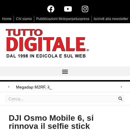
Home
Chi siamo
Pubblicazioni Motoperpetuopress
Iscriviti alla newsletter
Megadap M2RF, il primo adattatore auto
Arri Rental, evoluzioni in arrivo
Blackmagic Design UltraStudio Express 3G, due accessori ad hoc
DJI Osmo Mobile 6, si
rinnova il selfie stick