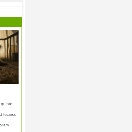
!
 quinte
st tecnico
brary