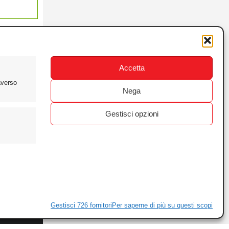
Accetta
averso
Nega
Gestisci opzioni
ewsletter
ivacy
Gestisci 726 fornitori
Per saperne di più su questi scopi
ie