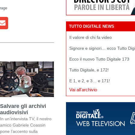
rage
TUTTO DIGITALE NEWS
Il valore di chi fa video
Signore e signori… ecco Tutto Dig
Ecco il nuovo Tutto Digitale 173
Tutto Digitale, e 172!
E 1, e 2, e 3… e 171!
Vai all'archivio
Salvare gli archivi
audiovisivi
In un’intervista TV, il nostro
amico Gabriele Coassin
pone l’accento sulla