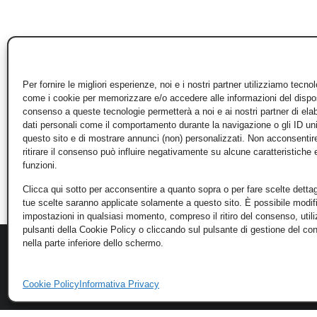
Per fornire le migliori esperienze, noi e i nostri partner utilizziamo tecno
come i cookie per memorizzare e/o accedere alle informazioni del disposi
consenso a queste tecnologie permetterà a noi e ai nostri partner di ela
dati personali come il comportamento durante la navigazione o gli ID un
questo sito e di mostrare annunci (non) personalizzati. Non acconsentir
ritirare il consenso può influire negativamente su alcune caratteristiche 
funzioni.
Clicca qui sotto per acconsentire a quanto sopra o per fare scelte dettag
tue scelte saranno applicate solamente a questo sito. È possibile modifi
impostazioni in qualsiasi momento, compreso il ritiro del consenso, util
pulsanti della Cookie Policy o cliccando sul pulsante di gestione del c
nella parte inferiore dello schermo.
Cookie Policy
Informativa Privacy