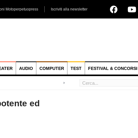
ioni Motoperpetuopress
Iscriviti alla newsletter
EATER
AUDIO
COMPUTER
TEST
FESTIVAL & CONCORSI
 hoc
potente ed