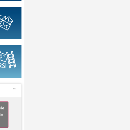
kie
to