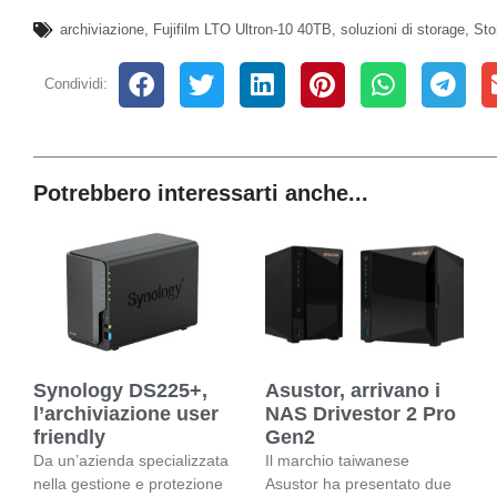
archiviazione
,
Fujifilm LTO Ultron-10 40TB
,
soluzioni di storage
,
Sto
Condividi:
Potrebbero interessarti anche...
Synology DS225+,
Asustor, arrivano i
l’archiviazione user
NAS Drivestor 2 Pro
friendly
Gen2
Da un’azienda specializzata
Il marchio taiwanese
nella gestione e protezione
Asustor ha presentato due