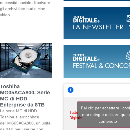
necessità sociale di salvare
gli archivi foto audio cine
video
Toshiba
MG05ACA800, Serie
MG di HDD
Enterprise da 8TB
Fai clic per accettare i coo
La serie MG di HDD
Tutto
marketing e abilitare ques
Toshiba si arricchisce
Digitale
contenuto
dell’MG05ACA800, un’unità
da 8TB per i server con