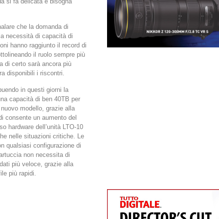
da si fa delicata e bisogna
gnalare che la domanda di
la necessità di capacità di
ioni hanno raggiunto il record di
tolineando il ruolo sempre più
ta di certo sarà ancora più
disponibili i riscontri.
uendo in questi giorni la
 una capacità di ben 40TB per
 nuovo modello, grazie alla
indi consente un aumento del
so hardware dell’unità LTO-10
he nelle situazioni critiche. Le
on qualsiasi configurazione di
cartuccia non necessita di
dati più veloce, grazie alla
e più rapidi.