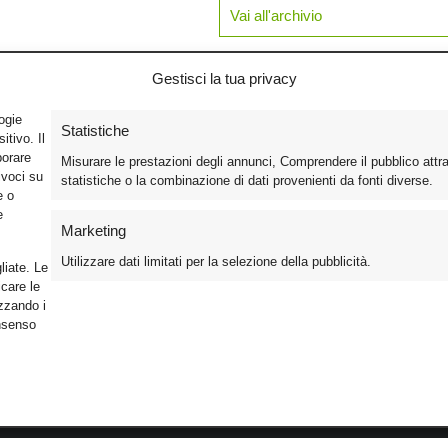
Vai all'archivio
Gestisci la tua privacy
logie
Statistiche
tivo. Il
borare
Misurare le prestazioni degli annunci, Comprendere il pubblico attr
ivoci su
statistiche o la combinazione di dati provenienti da fonti diverse.
e o
e
Marketing
Utilizzare dati limitati per la selezione della pubblicità.
liate. Le
care le
izzando i
onsenso
Foto
Cinema
Iscriviti alla n
Video
Home Theater/HDTV
Informativa Pr
Mobile
Audio
Gestisci Cook