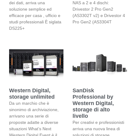
dei dati, arriva una
NAS a 2 e 4 dischi:
soluzione semplice ed
Drivestor 2 Pro Gen2
efficace per casa , ufficio e
(AS3302T v2) e Drivestor 4
studi professionali È siglata
Pro Gen2 (AS3304T
DS225+
Western Digital,
SanDisk
storage unlimited
Professional by
Western Digital,
Da un marchio che è
storage di alto
sinonimo di archiviazione,
livello
arrivano una serie di
proposte adatte a diverse
Per creativi e professionisti
situazioni What’s Next
arriva una nuova linea di
Western Digital Event è il
soluzioni di storage