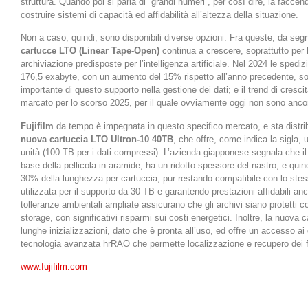
struttura. Quando poi si parla di “grandi numeri”, per così dire, la faccen
costruire sistemi di capacità ed affidabilità all’altezza della situazione.
Non a caso, quindi, sono disponibili diverse opzioni. Fra queste, da se
cartucce LTO (Linear Tape-Open)
continua a crescere, soprattutto per 
archiviazione predisposte per l’intelligenza artificiale. Nel 2024 le spediz
176,5 exabyte, con un aumento del 15% rispetto all’anno precedente, sot
importante di questo supporto nella gestione dei dati; e il trend di cresci
marcato per lo scorso 2025, per il quale ovviamente oggi non sono ancora 
Fujifilm
da tempo è impegnata in questo specifico mercato, e sta distrib
nuova cartuccia LTO Ultron-10 40TB
, che offre, come indica la sigla,
unità (100 TB per i dati compressi). L’azienda giapponese segnala che il
base della pellicola in aramide, ha un ridotto spessore del nastro, e qu
30% della lunghezza per cartuccia, pur restando compatibile con lo stes
utilizzata per il supporto da 30 TB e garantendo prestazioni affidabili anc
tolleranze ambientali ampliate assicurano che gli archivi siano protetti c
storage, con significativi risparmi sui costi energetici. Inoltre, la nuova 
lunghe inizializzazioni, dato che è pronta all’uso, ed offre un accesso ai 
tecnologia avanzata hrRAO che permette localizzazione e recupero dei fil
www.fujifilm.com