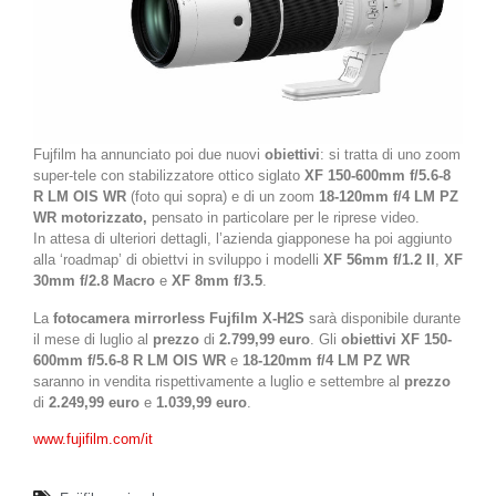
Fujfilm ha annunciato poi due nuovi
obiettivi
: si tratta di uno zoom
super-tele con stabilizzatore ottico siglato
XF 150-600mm f/5.6-8
R LM OIS WR
(foto qui sopra) e di un zoom
18-120mm f/4 LM PZ
WR
motorizzato,
pensato in particolare per le riprese video.
In attesa di ulteriori dettagli, l’azienda giapponese ha poi aggiunto
alla ‘roadmap’ di obiettvi in sviluppo i modelli
XF 56mm f/1.2 II
,
XF
30mm f/2.8 Macro
e
XF 8mm f/3.5
.
La
fotocamera mirrorless Fujfilm X-H2S
sarà disponibile durante
il mese di luglio al
prezzo
di
2.799,99 euro
. Gli
obiettivi XF 150-
600mm f/5.6-8 R LM OIS WR
e
18-120mm f/4 LM PZ WR
saranno in vendita rispettivamente a luglio e settembre al
prezzo
di
2.249,99 euro
e
1.039,99 euro
.
www.fujifilm.com/it