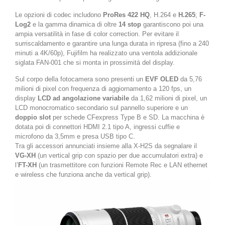
Le opzioni di codec includono
ProRes 422 HQ
, H.264 e
H.265
;
F-
Log2
e la gamma dinamica di oltre
14 stop
garantiscono poi una
ampia versatilità in fase di color correction. Per evitare il
surriscaldamento e garantire una lunga durata in ripresa (fino a 240
minuti a 4K/60p), Fujifilm ha realizzato una ventola addizionale
siglata FAN-001 che si monta in prossimità del display.
Sul corpo della fotocamera sono presenti un
EVF OLED
da 5,76
milioni di pixel con frequenza di aggiornamento a 120 fps, un
display
LCD ad angolazione variabile
da 1,62 milioni di pixel, un
LCD monocromatico secondario sul pannello superiore e un
doppio slot
per schede CFexpress Type B e SD. La macchina è
dotata poi di connettori HDMI 2.1 tipo A, ingressi cuffie e
microfono da 3,5mm e presa USB tipo C.
Tra gli accessori annunciati insieme alla X-H2S da segnalare il
VG-XH
(un vertical grip con spazio per due accumulatori extra) e
l’
FT-XH
(un trasmettitore con funzioni Remote Rec e LAN ethernet
e wireless che funziona anche da vertical grip).