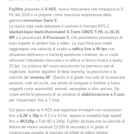
Fujifilm
presenta la
X-H2S
, nuova fotocamera che rimpiazza la X-
H1 del 2018 e si propone come massima espressione della
gamma
mirrorless Serie X
.
La nuova nata vede debuttare il sensore in formato APS-C
stacked-layer back-illuminated X-Trans CMOS 5 HS
da
26,16
MP
e il processore
X-Processor 5
, che promettono prestazioni di
tutto rispetto in ambito foto e video. La macchina può infatti
raggiungere una velocità di scatto a
raffica fino a 40 fps
con
otturatore elettronico e tracking autofocus continuo; se si vuole
utilizzare l’otturatore meccanico la raffica si ferma invece a quota
15 fps. La potenza del nuovo processore ha permesso poi di
migliorare, tramite algoritmi di deep learning, la precisione e la
velocità del
sistema AF
. Questo è in grado non solo di riconoscere
persone, volti ed occhi, ma anche di inseguire e mettere a fuoco
soggetti come automobili, animali, aereoplani e altro ancora. Da
citare anche la presenza di un sistema di
stabilizzazione a 5 assi
per ‘risparmiare’ fino a 7 stop.
Sul piano video la X-H2S può registrare immagini con risoluzione
fino a
6,2K e 30p
in 4:2:2 a 10 bit, oppure in modalità high speed
fino a
4K/120p
o Full HD a 240p. Fujifilm dichiara che la velocità di
lettura del nuovo sensore (1/180 di secondo) è in grado di
minimizzare rispetto al passato gli effetti di rolling shutter.