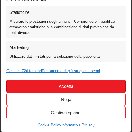
Statistiche
Misurare le prestazioni degli annunci, Comprendere il pubblico
attraverso statistiche o la combinazione di dati provenienti da
fonti diverse.
Foto
Marketing
Video
Utilizzare dati limitati per la selezione della pubblicità.
Mobile
Gestisci 726 fornitori
Per saperne di più su questi scopi
Games
Test
Accetta
Cinema
Home Theater/HDTV
Nega
Audio
Gestisci opzioni
Computer
Festival & Concorsi
Cookie Policy
Informativa Privacy