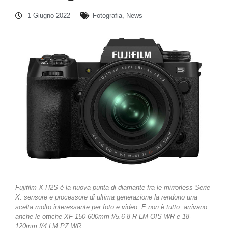
1 Giugno 2022
Fotografia
,
News
Fujifilm X-H2S è la nuova punta di diamante fra le mirrorless Serie
X: sensore e processore di ultima generazione la rendono una
scelta molto interessante per foto e video. E non è tutto: arrivano
anche le ottiche XF 150-600mm f/5.6-8 R LM OIS WR e 18-
120mm f/4 LM PZ WR.