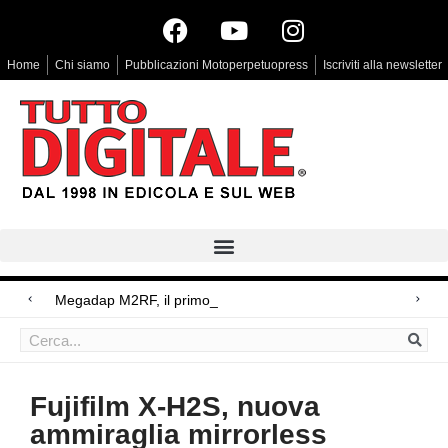
Home
Chi siamo
Pubblicazioni Motoperpetuopress
Iscriviti alla newsletter
Megadap M2RF, il primo adattatore autofocus
Arri Rental, evoluzioni in arrivo
Blackmagic Design UltraStudio Express 3G, due accessori ad hoc
Fujifilm X-H2S, nuova
ammiraglia mirrorless