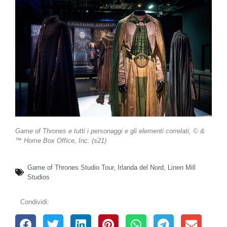
Game of Thrones e tutti i personaggi e gli elementi correlati, © &
™ Home Box Office, Inc. (s21)
Game of Thrones Studio Tour
,
Irlanda del Nord
,
Linen Mill
Studios
Condividi: