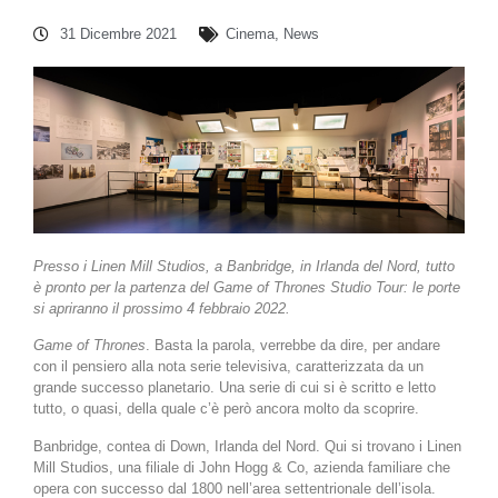
31 Dicembre 2021
Cinema
,
News
Presso i Linen Mill Studios, a Banbridge, in Irlanda del Nord, tutto
è pronto per la partenza del Game of Thrones Studio Tour: le porte
si apriranno il prossimo 4 febbraio 2022.
Game of Thrones
. Basta la parola, verrebbe da dire, per andare
con il pensiero alla nota serie televisiva, caratterizzata da un
grande successo planetario. Una serie di cui si è scritto e letto
tutto, o quasi, della quale c’è però ancora molto da scoprire.
Banbridge, contea di Down, Irlanda del Nord. Qui si trovano i Linen
Mill Studios, una filiale di John Hogg & Co, azienda familiare che
opera con successo dal 1800 nell’area settentrionale dell’isola.