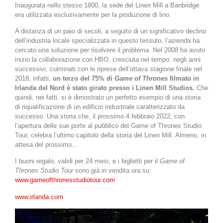
Inaugurata nello stesso 1800, la sede del Linen Mill a Banbridge
era utilizzata esclusivamente per la produzione di lino.
A distanza di un paio di secoli, a seguito di un significativo declino
dell’industria locale specializzata in questo tessuto, l’azienda ha
cercato una soluzione per risolvere il problema. Nel 2008 ha avuto
inizio la collaborazione con HBO, cresciuta nel tempo: negli anni
successivi, culminati con le riprese dell’ottava stagione finale nel
2018, infatti,
un terzo del 75% di
Game of Thrones
filmato in
Irlanda del Nord è stato girato presso i Linen Mill Studios.
Che
quindi, nei fatti, si è dimostrato un perfetto esempio di una storia
di riqualificazione di un edificio industriale caratterizzato da
successo. Una storia che, il prossimo 4 febbraio 2022, con
l’apertura delle sue porte al pubblico del Game of Thrones Studio
Tour, celebra l’ultimo capitolo della storia del Linen Mill. Almeno, in
attesa del prossimo…
I buoni regalo, validi per 24 mesi, e i biglietti per il
Game of
Thrones Studio Tour
sono già in vendita ora su
www.gameofthronesstudiotour.com
www.irlanda.com