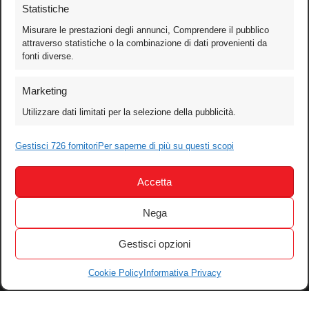
Statistiche
Misurare le prestazioni degli annunci, Comprendere il pubblico
attraverso statistiche o la combinazione di dati provenienti da
fonti diverse.
Foto
Marketing
Video
Utilizzare dati limitati per la selezione della pubblicità.
Mobile
Gestisci 726 fornitori
Games
Per saperne di più su questi scopi
Test
Accetta
Cinema
Home Theater/HDTV
Nega
Audio
Gestisci opzioni
Computer
Festival & Concorsi
Cookie Policy
Informativa Privacy
Iscriviti alla newsletter