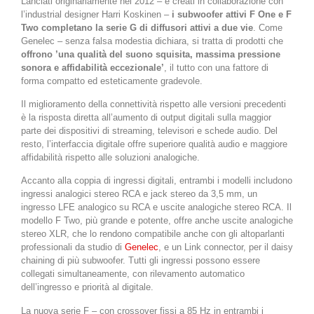
Lanciati originariamente nel 2012 – e creati in collaborazione con
l’industrial designer Harri Koskinen –
i subwoofer attivi F One e F
Two completano la serie G di diffusori attivi a due vie
. Come
Genelec – senza falsa modestia dichiara, si tratta di prodotti che
offrono ’una qualità del suono squisita, massima pressione
sonora e affidabilità eccezionale’
, il tutto con una fattore di
forma compatto ed esteticamente gradevole.
Il miglioramento della connettività rispetto alle versioni precedenti
è la risposta diretta all’aumento di output digitali sulla maggior
parte dei dispositivi di streaming, televisori e schede audio. Del
resto, l’interfaccia digitale offre superiore qualità audio e maggiore
affidabilità rispetto alle soluzioni analogiche.
Accanto alla coppia di ingressi digitali, entrambi i modelli includono
ingressi analogici stereo RCA e jack stereo da 3,5 mm, un
ingresso LFE analogico su RCA e uscite analogiche stereo RCA. Il
modello F Two, più grande e potente, offre anche uscite analogiche
stereo XLR, che lo rendono compatibile anche con gli altoparlanti
professionali da studio di
Genelec
, e un Link connector, per il daisy
chaining di più subwoofer. Tutti gli ingressi possono essere
collegati simultaneamente, con rilevamento automatico
dell’ingresso e priorità al digitale.
La nuova serie F – con crossover fissi a 85 Hz in entrambi i