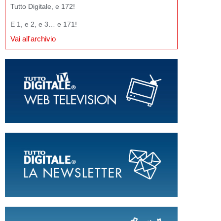
Tutto Digitale, e 172!
E 1, e 2, e 3… e 171!
Vai all'archivio