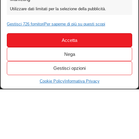
Video
Utilizzare dati limitati per la selezione della pubblicità.
Mobile
Games
Gestisci 726 fornitori
Per saperne di più su questi scopi
Test
Accetta
Cinema
Home Theater/HDTV
Nega
Audio
Gestisci opzioni
Computer
Festival & Concorsi
Cookie Policy
Informativa Privacy
Iscriviti alla newsletter
Informativa Privacy
Gestisci Cookie
Tutti i diritti riservati – © 2004-2026 Motoperpetuopress srl – P. iva
07896411001