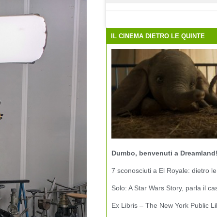
IL CINEMA DIETRO LE QUINTE
Dumbo, benvenuti a Dreamland
7 sconosciuti a El Royale: dietro le
Solo: A Star Wars Story, parla il ca
Ex Libris – The New York Public Li