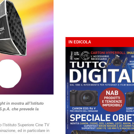
IN EDICOLA
ht in mostra all’Istituto
S.p.A. che prevede la
 l’Istituto Superiore Cine TV
inazione, ed in particolare in