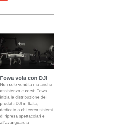
Fowa vola con DJI
Non solo vendita ma anche
assistenza e corsi: Fowa
inizia la distribuzione dei
prodotti DJI in Italia,
dedicato a chi cerca sistemi
di ripresa spettacolari e
all’avanguardia