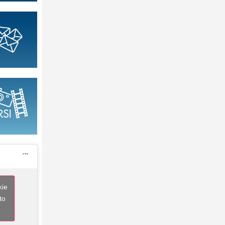
kie
to