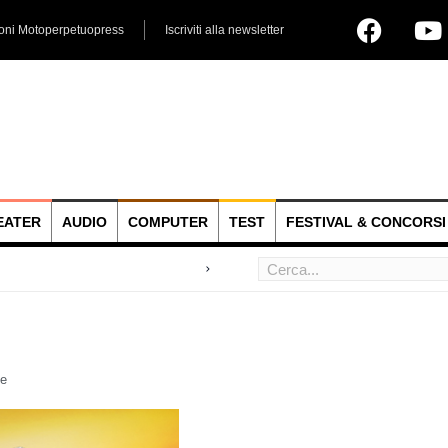
ioni Motoperpetuopress
Iscriviti alla newsletter
EATER
AUDIO
COMPUTER
TEST
FESTIVAL & CONCORSI
 hoc
e