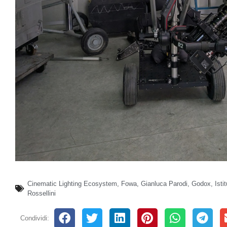
Cinematic Lighting Ecosystem
,
Fowa
,
Gianluca Parodi
,
Godox
,
Isti
Rossellini
Condividi: