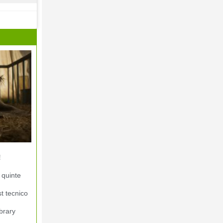
!
 quinte
st tecnico
brary