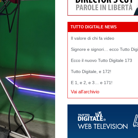
TUTTO DIGITALE NEWS
Il valore di chi fa video
Signore e signori… ecco Tutto Dig
Ecco il nuovo Tutto Digitale 173
Tutto Digitale, e 172!
E 1, e 2, e 3… e 171!
Vai all'archivio