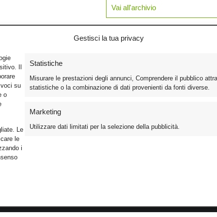
Vai all'archivio
Gestisci la tua privacy
logie
Statistiche
tivo. Il
borare
Misurare le prestazioni degli annunci, Comprendere il pubblico attr
ivoci su
statistiche o la combinazione di dati provenienti da fonti diverse.
e o
e
Marketing
Utilizzare dati limitati per la selezione della pubblicità.
liate. Le
care le
izzando i
onsenso
Foto
Cinema
Iscriviti alla n
Video
Home Theater/HDTV
Informativa Pr
Mobile
Audio
Gestisci Cook