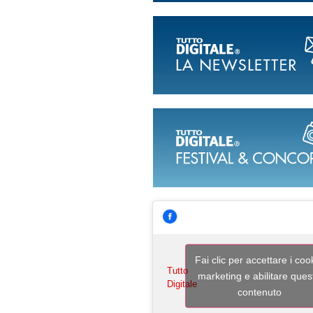
Fai clic per accettare i coo
Tutto
marketing e abilitare ques
Digitale
contenuto