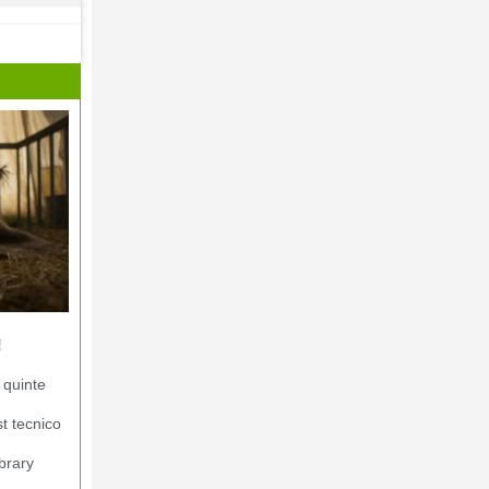
!
 quinte
st tecnico
brary