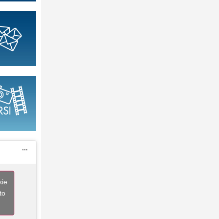
kie
to