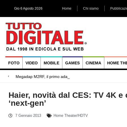
Gio 6 Agosto 2026
Home
Chi siamo
Pubblicaz
FOTO
VIDEO
MOBILE
GAMES
CINEMA
HOME TH
Megadap M2RF, il primo adattatore autofocus
Blackmagic Design UltraStudio Express 3G, due accessori ad
Arri Rental, evoluzioni in arrivo
Haier, novità dal CES: TV 4K e 
‘next-gen’
7 Gennaio 2013
Home Theater/HDTV