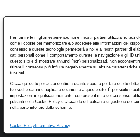
Per fornire le migliori esperienze, noi e i nostri partner utilizziamo tecno
come i cookie per memorizzare e/o accedere alle informazioni del disposi
consenso a queste tecnologie permetterà a noi e ai nostri partner di ela
dati personali come il comportamento durante la navigazione o gli ID un
questo sito e di mostrare annunci (non) personalizzati. Non acconsentir
ritirare il consenso può influire negativamente su alcune caratteristiche 
funzioni.
Clicca qui sotto per acconsentire a quanto sopra o per fare scelte dettag
tue scelte saranno applicate solamente a questo sito. È possibile modifi
impostazioni in qualsiasi momento, compreso il ritiro del consenso, util
pulsanti della Cookie Policy o cliccando sul pulsante di gestione del c
nella parte inferiore dello schermo.
Cookie Policy
Informativa Privacy