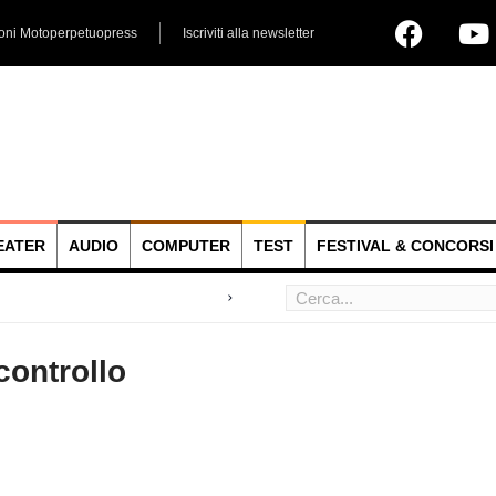
ioni Motoperpetuopress
Iscriviti alla newsletter
EATER
AUDIO
COMPUTER
TEST
FESTIVAL & CONCORSI
 hoc
controllo