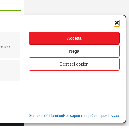
Accetta
averso
Nega
Gestisci opzioni
ewsletter
ivacy
Gestisci 726 fornitori
Per saperne di più su questi scopi
ie