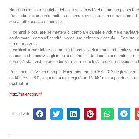
Haier
ha rilasciato qualche dettaglio sulle novità che saranno presentat
L’azienda cinese punta molto su ricerca e sviluppo: in mostra sistemi di 
soprattutto oculare e mentale.
Il
controllo oculare
permetterà di cambiare canale e volume e navigare
confermare i comandi servirà invece una strizzata d’occhio… Sembra un 
ma è tutto vero.
Il
controllo mentale
è ancora più futuristico: Haier ha infatti realizzat
un casco che analizza gli impulsi elettrici e li traduce in comandi per i te
sono già stati visti in precedenza, ma la tecnologia è senza dubbio acer
Passando ai TV veri e propri, Haier mostrerà al CES 2013 degli scherm
da 50″, 65″ e 84″; a questi si aggiungerà un TV 55″ con supporto alla ri
occhialini
.
http://haier.com/it/
Condividi: