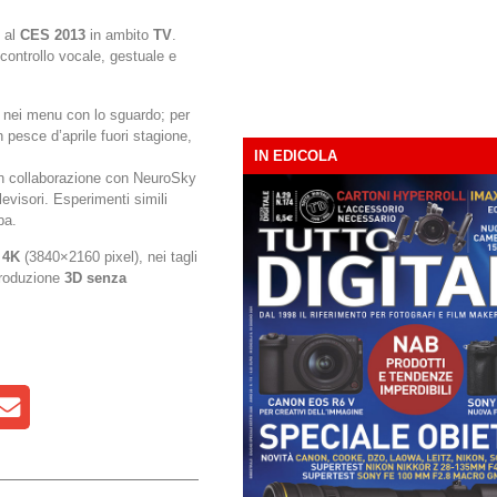
e al
CES 2013
in ambito
TV
.
controllo vocale, gestuale e
 nei menu con lo sguardo; per
pesce d’aprile fuori stagione,
IN EDICOLA
o in collaborazione con NeuroSky
levisori. Esperimenti simili
ba.
i
4K
(3840×2160 pixel), nei tagli
produzione
3D senza