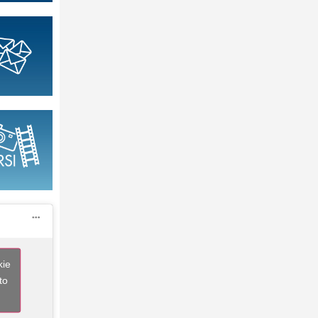
kie
to