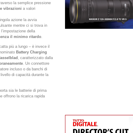
traverso la semplice pressione
le vibrazioni
a valori
ingola azione la avvia
lsante mentre ci si trova in
 l’impostazione della
senza il minimo ritardo
.
tta più a lungo – è invece il
denominato
Battery Charging
asselblad
, caratterizzato dalla
poraneamente
. Un connettore
atore incluso o da banchi di
ivello di capacità durante la
orta sia le batterie di prima
 offrono la ricarica rapida