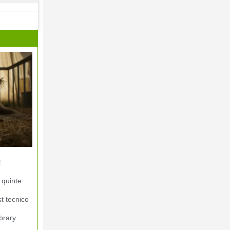
!
 quinte
st tecnico
brary