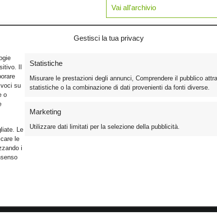
Vai all'archivio
Gestisci la tua privacy
logie
Statistiche
tivo. Il
borare
Misurare le prestazioni degli annunci, Comprendere il pubblico attr
ivoci su
statistiche o la combinazione di dati provenienti da fonti diverse.
e o
e
Marketing
Utilizzare dati limitati per la selezione della pubblicità.
liate. Le
care le
izzando i
onsenso
Foto
Cinema
Iscriviti alla n
Video
Home Theater/HDTV
Informativa Pr
Mobile
Audio
Gestisci Cook