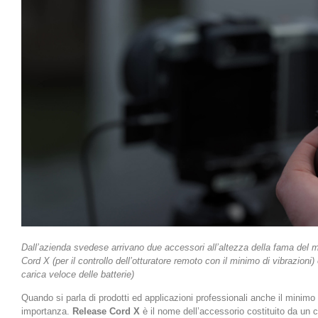
Dall’azienda svedese arrivano due accessori all’altezza della fama del
Cord X (per il controllo dell’otturatore remoto con il minimo di vibrazioni
carica veloce delle batterie)
Quando si parla di prodotti ed applicazioni professionali anche il minimo 
importanza.
Release Cord X
è il nome dell’accessorio costituito da un 