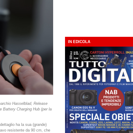
IN EDICOLA
 marchio Hasselblad, Release
) e Battery Charging Hub (per la
dettaglio ha la sua (grande)
cavo resistente da 90 cm, che