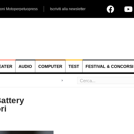
ioni Motoperpetuopress
Iscriviti alla newsletter
EATER
AUDIO
COMPUTER
TEST
FESTIVAL & CONCORSI
 hoc
attery
ri