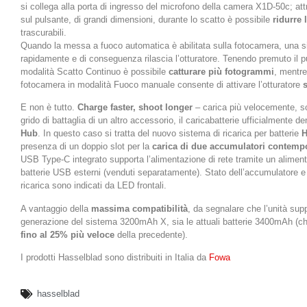
si collega alla porta di ingresso del microfono della camera X1D-50c; at
sul pulsante, di grandi dimensioni, durante lo scatto è possibile
ridurre 
trascurabili.
Quando la messa a fuoco automatica è abilitata sulla fotocamera, una s
rapidamente e di conseguenza rilascia l’otturatore. Tenendo premuto il pu
modalità Scatto Continuo è possibile
catturare più fotogrammi
, mentre
fotocamera in modalità Fuoco manuale consente di attivare l’otturatore
E non è tutto.
Charge faster, shoot longer
– carica più velocemente, sca
grido di battaglia di un altro accessorio, il caricabatterie ufficialmente 
Hub
. In questo caso si tratta del nuovo sistema di ricarica per batterie
H
presenza di un doppio slot per la
carica di due accumulatori contem
USB Type-C integrato supporta l’alimentazione di rete tramite un aliment
batterie USB esterni (venduti separatamente). Stato dell’accumulatore e l
ricarica sono indicati da LED frontali.
A vantaggio della
massima compatibilità
, da segnalare che l’unità supp
generazione del sistema 3200mAh X, sia le attuali batterie 3400mAh (che
fino al 25% più veloce
della precedente).
I prodotti Hasselblad sono distribuiti in Italia da
Fowa
hasselblad