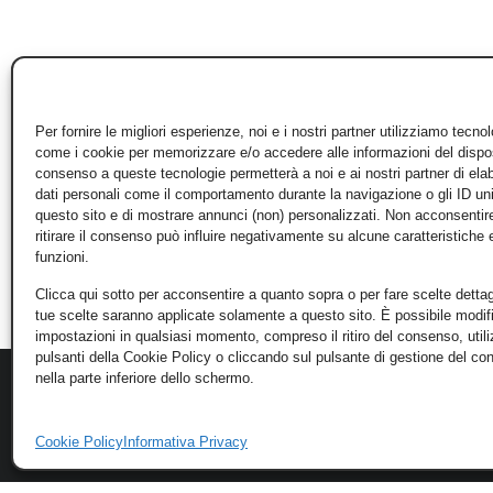
Per fornire le migliori esperienze, noi e i nostri partner utilizziamo tecno
come i cookie per memorizzare e/o accedere alle informazioni del disposi
consenso a queste tecnologie permetterà a noi e ai nostri partner di ela
dati personali come il comportamento durante la navigazione o gli ID un
questo sito e di mostrare annunci (non) personalizzati. Non acconsentir
ritirare il consenso può influire negativamente su alcune caratteristiche 
funzioni.
Clicca qui sotto per acconsentire a quanto sopra o per fare scelte dettag
tue scelte saranno applicate solamente a questo sito. È possibile modifi
impostazioni in qualsiasi momento, compreso il ritiro del consenso, util
pulsanti della Cookie Policy o cliccando sul pulsante di gestione del c
nella parte inferiore dello schermo.
Cookie Policy
Informativa Privacy