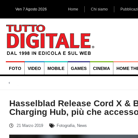
Ven 7 Agosto 2026
Home
Chi siamo
Pubblicaz
FOTO
VIDEO
MOBILE
GAMES
CINEMA
HOME TH
Megadap M2RF, il prim
Blackmagic Design UltraStudio Express 3G, due accessori ad
Arri Rental, evoluzioni in arrivo
Hasselblad Release Cord X & B
Charging Hub, più che accesso
21 Marzo 2019
Fotografia
,
News