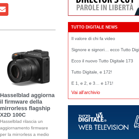
TUTTO DIGITALE NEWS
Il valore di chi fa video
Signore e signori… ecco Tutto Dig
Ecco il nuovo Tutto Digitale 173
Tutto Digitale, e 172!
E 1, e 2, e 3… e 171!
Vai all'archivio
Hasselblad aggiorna
il firmware della
mirrorless flagship
X2D 100C
Hasselblad rilascia un
aggiornamento firmware
per la mirrorless a medio