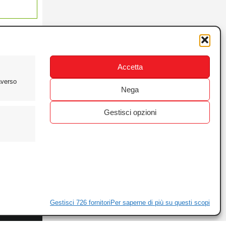
Accetta
averso
Nega
Gestisci opzioni
ewsletter
ivacy
Gestisci 726 fornitori
Per saperne di più su questi scopi
ie