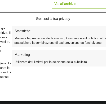
Vai all'archivio
Gestisci la tua privacy
logie
Statistiche
tivo. Il
borare
Misurare le prestazioni degli annunci, Comprendere il pubblico attr
ivoci su
statistiche o la combinazione di dati provenienti da fonti diverse.
e o
e
Marketing
Utilizzare dati limitati per la selezione della pubblicità.
liate. Le
care le
izzando i
onsenso
Foto
Cinema
Iscriviti alla n
Video
Home Theater/HDTV
Informativa Pr
Mobile
Audio
Gestisci Cook