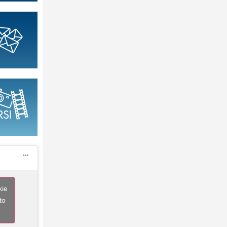
kie
to