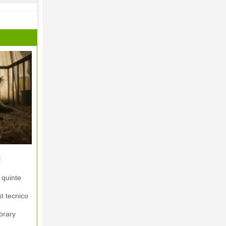
!
 quinte
st tecnico
brary