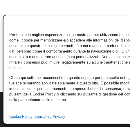
Per fornire le migliori esperienze, noi e i nostri partner utilizziamo tecno
come i cookie per memorizzare e/o accedere alle informazioni del disposi
consenso a queste tecnologie permetterà a noi e ai nostri partner di ela
dati personali come il comportamento durante la navigazione o gli ID un
questo sito e di mostrare annunci (non) personalizzati. Non acconsentir
ritirare il consenso può influire negativamente su alcune caratteristiche 
funzioni.
Clicca qui sotto per acconsentire a quanto sopra o per fare scelte dettag
tue scelte saranno applicate solamente a questo sito. È possibile modifi
impostazioni in qualsiasi momento, compreso il ritiro del consenso, util
pulsanti della Cookie Policy o cliccando sul pulsante di gestione del c
nella parte inferiore dello schermo.
Cookie Policy
Informativa Privacy