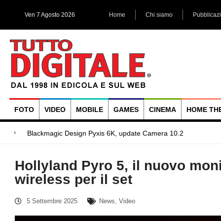
Ven 7 Agosto 2026
Home
Chi siamo
Pubblicaz
FOTO
VIDEO
MOBILE
GAMES
CINEMA
HOME TH
Megadap M2RF, il p
Blackmagic Design UltraStudio Express 3G, due accessori ad
Arri Rental, evoluzioni in arrivo
Hollyland Pyro 5, il nuovo moni
wireless per il set
5 Settembre 2025
News
,
Video