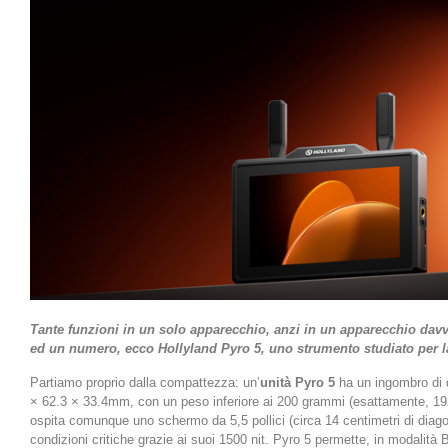
Tante funzioni in un solo apparecchio, anzi in un apparecchio dav
ed un numero, ecco Hollyland Pyro 5, uno strumento studiato per la
Partiamo proprio dalla compattezza: un’
unità Pyro 5
ha un ingombro di 
× 62.3 × 33.4mm, con un peso inferiore ai 200 grammi (esattamente, 1
ospita comunque uno schermo da 5,5 pollici (circa 14 centimetri di diago
condizioni critiche grazie ai suoi 1500 nit. Pyro 5 permette, in
modalità B