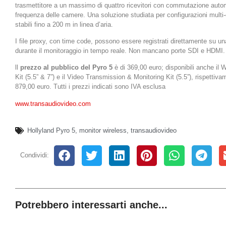
trasmettitore a un massimo di quattro ricevitori con commutazione autom
frequenza delle camere. Una soluzione studiata per configurazioni multi-
stabili fino a 200 m in linea d’aria.
I file proxy, con time code, possono essere registrati direttamente su 
durante il monitoraggio in tempo reale. Non mancano porte SDI e HDMI.
ll
prezzo al pubblico del Pyro 5
è di 369,00 euro; disponibili anche il
Kit (5.5” & 7”) e il Video Transmission & Monitoring Kit (5.5”), rispettiv
879,00 euro. Tutti i prezzi indicati sono IVA esclusa
www.transaudiovideo.com
Hollyland Pyro 5
,
monitor wireless
,
transaudiovideo
Condividi:
Potrebbero interessarti anche...