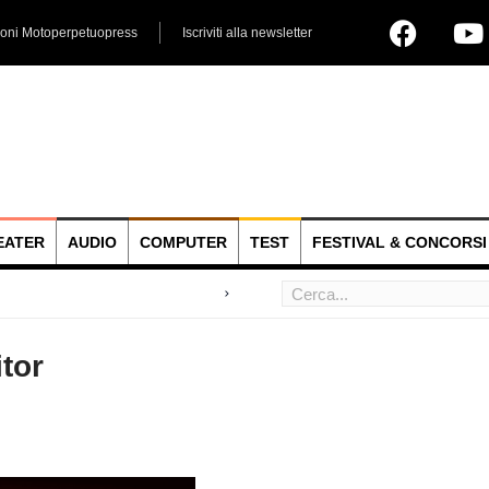
ioni Motoperpetuopress
Iscriviti alla newsletter
EATER
AUDIO
COMPUTER
TEST
FESTIVAL & CONCORSI
 hoc
tor