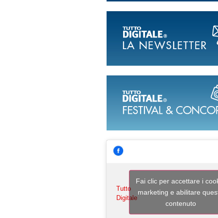
Fai clic per accettare i coo
Tutto
marketing e abilitare ques
Digitale
contenuto