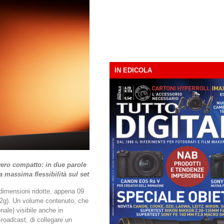
IN EDICOLA
vero compatto: in due parole
 massima flessibilità sul set
dimensioni ridotte, appena 09
92g). Un volume contenuto, che
nale) visibile anche in
roadcast, di collegare un