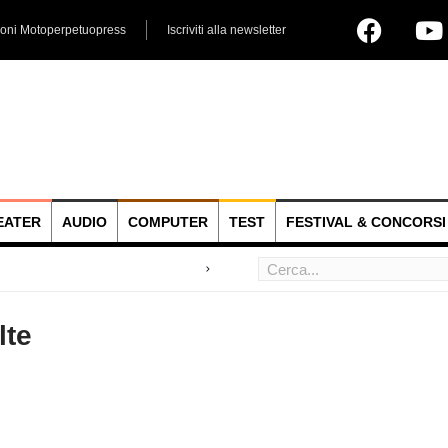
ioni Motoperpetuopress
Iscriviti alla newsletter
EATER
AUDIO
COMPUTER
TEST
FESTIVAL & CONCORSI
 hoc
lte