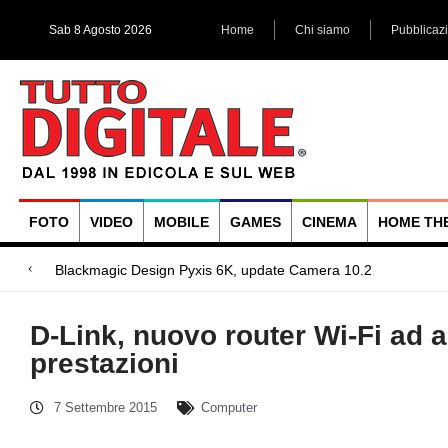
Sab 8 Agosto 2026
Home
Chi siamo
Pubblicaz
FOTO
VIDEO
MOBILE
GAMES
CINEMA
HOME TH
Megadap M2RF, il
Blackmagic Design UltraStudio Express 3G, due accessori ad
Arri Rental, evoluzioni in arrivo
D-Link, nuovo router Wi-Fi ad a
prestazioni
7 Settembre 2015
Computer