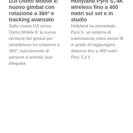
DJI Osmo Mobile 8:
Hollyland Pyro S, 4K
nuovo gimbal con
wireless fino a 400
rotazione a 360° e
metri sul set e in
tracking avanzato
studio
Dalla cinese DJI arriva
Hollyland ha presentato
Osmo Mobile 8: la nuova
Pyro S, un sistema di
versione del gimbal per
trasmissione video senza fili
smartphone ha rotazione a
in grado di raggiungere
360°, tracciamento di
distanze fino a 400 metri
persone e animali, luce
Pyro S è il
integrata