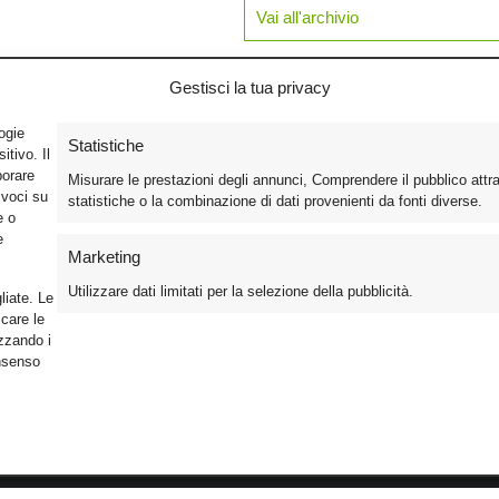
Vai all'archivio
Gestisci la tua privacy
logie
Statistiche
tivo. Il
borare
Misurare le prestazioni degli annunci, Comprendere il pubblico attr
ivoci su
statistiche o la combinazione di dati provenienti da fonti diverse.
e o
e
Marketing
Utilizzare dati limitati per la selezione della pubblicità.
liate. Le
care le
izzando i
onsenso
Foto
Cinema
Iscriviti alla n
Video
Home Theater/HDTV
Informativa Pr
Mobile
Audio
Gestisci Cook