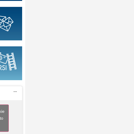
kie
to