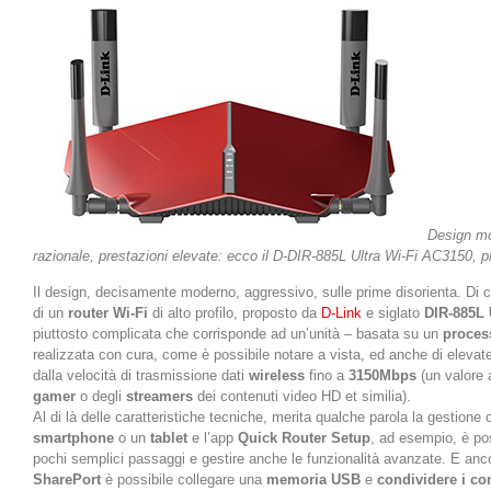
Design mo
razionale, prestazioni elevate: ecco il D-DIR-885L Ultra Wi-Fi AC3150, 
Il design, decisamente moderno, aggressivo, sulle prime disorienta. Di co
di un
router Wi-Fi
di alto profilo, proposto da
D-Link
e siglato
DIR-885L 
piuttosto complicata che corrisponde ad un’unità – basata su un
proces
realizzata con cura, come è possibile notare a vista, ed anche di elevate 
dalla velocità di trasmissione dati
wireless
fino a
3150Mbps
(un valore 
gamer
o degli
streamers
dei contenuti video HD et similia).
Al di là delle caratteristiche tecniche, merita qualche parola la gestione
smartphone
o un
tablet
e l’app
Quick Router Setup
, ad esempio, è pos
pochi semplici passaggi e gestire anche le funzionalità avanzate. E anc
SharePort
è possibile collegare una
memoria USB
e
condividere i con