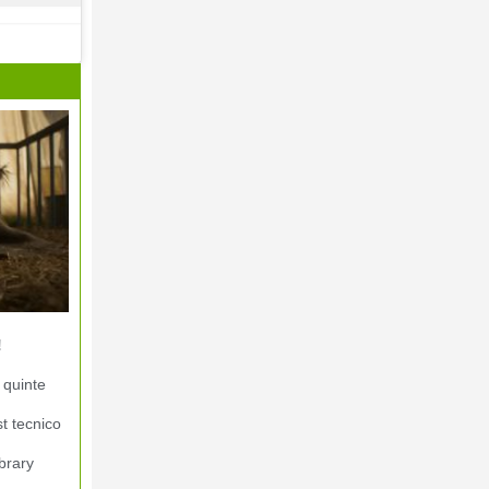
!
 quinte
st tecnico
brary