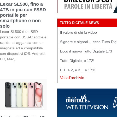
Lexar SL500, fino a
4TB in più con l’SSD
portatile per
smartphone e non
TUTTO DIGITALE NEWS
solo
Lexar SL500 è un SSD
Il valore di chi fa video
portatile con USB-C sottile e
Signore e signori… ecco Tutto Dig
rapido: si aggancia con un
magnete ed è compatibile
Ecco il nuovo Tutto Digitale 173
con dispositivi iOS, Android,
PC, Mac,
Tutto Digitale, e 172!
E 1, e 2, e 3… e 171!
Vai all'archivio