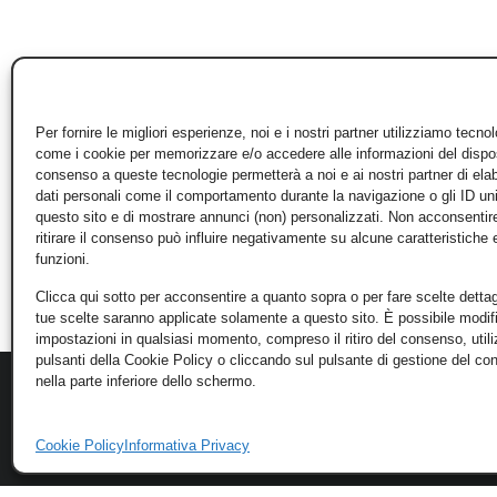
Per fornire le migliori esperienze, noi e i nostri partner utilizziamo tecno
come i cookie per memorizzare e/o accedere alle informazioni del disposi
consenso a queste tecnologie permetterà a noi e ai nostri partner di ela
dati personali come il comportamento durante la navigazione o gli ID un
questo sito e di mostrare annunci (non) personalizzati. Non acconsentir
ritirare il consenso può influire negativamente su alcune caratteristiche 
funzioni.
Clicca qui sotto per acconsentire a quanto sopra o per fare scelte dettag
tue scelte saranno applicate solamente a questo sito. È possibile modifi
impostazioni in qualsiasi momento, compreso il ritiro del consenso, util
pulsanti della Cookie Policy o cliccando sul pulsante di gestione del c
nella parte inferiore dello schermo.
Cookie Policy
Informativa Privacy