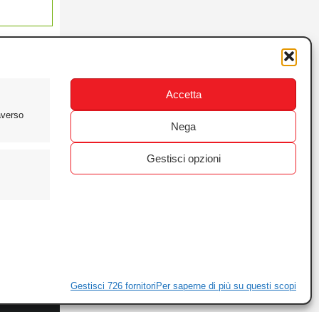
Accetta
averso
Nega
Gestisci opzioni
ewsletter
ivacy
Gestisci 726 fornitori
Per saperne di più su questi scopi
ie