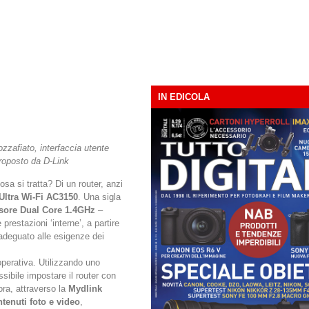
IN EDICOLA
zzafiato, interfaccia utente
proposto da D-Link
sa si tratta? Di un router, anzi
Ultra Wi-Fi AC3150
. Una sigla
sore Dual Core 1.4GHz
–
prestazioni ‘interne’, a partire
adeguato alle esigenze dei
 operativa. Utilizzando uno
sibile impostare il router con
ora, attraverso la
Mydlink
tenuti foto e video
,