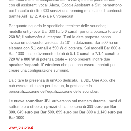
con gli assistenti vocali Alexa, Google Assistant e Siri; permettono
poi l’ascolto di oltre 300 servizi di streaming musicali e di contenuti
tramite AirPlay 2, Alexa e Chromecast.
Per quanto riguarda le specifiche tecniche delle soundbar, il
modello entry-level Bar 300 ha
5.0 canali
per una potenza totale di
260 W
; il subwoofer è integrato. Tutti le altre proposte hanno
invece un subwoofer wireless da 10″ in dotazione: Bar 500 ha un
sistema con
5.1 canali
e
590 W
di potenza. Sui modelli Bar 800 e
Bar 1000 – rispettivamente dotati di
5.1.2 canali
e
7.1.4 canali
e
720 W
e
880 W
di potenza totale – sono presenti inoltre due
speaker ‘separabili’ wireless
che possono essere montati per
creare una configurazione surround.
Da citare la presenza di un’App dedicata, la
JBL One
App, che
può essere utilizzata per il setup, la gestione e la
personalizzazione dell’equalizzazione delle soundbar.
Le nuove
soundbar JBL
arriveranno sul mercato durante i mesi di
settembre e ottobre; i
prezzi
di listino sono di
399 euro
per
Bar
300
,
649 euro
per
Bar 500
,
899 euro
per
Bar 800
e
1.149 euro
per
Bar 1000
.
www.jblstore.it