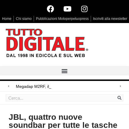
Home
Chi siamo
Pubblicazioni Motoperpetuopress
Iscriviti alla newsletter
Megadap M2RF, il primo adattator
Arri Rental, evoluzioni in arrivo
Blackmagic Design UltraStudio Express 3G, due accessori ad hoc
JBL, quattro nuove
soundbar per tutte le tasche