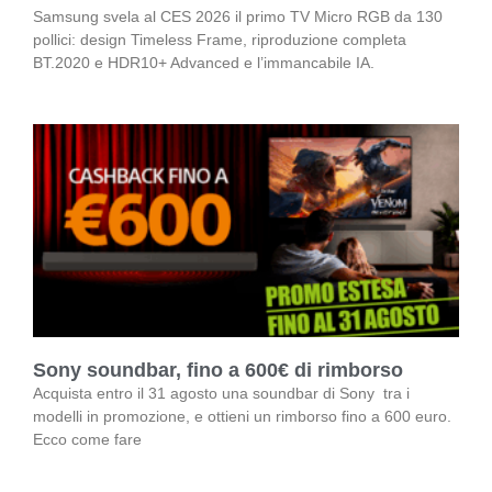
Samsung svela al CES 2026 il primo TV Micro RGB da 130
pollici: design Timeless Frame, riproduzione completa
BT.2020 e HDR10+ Advanced e l’immancabile IA.
Sony soundbar, fino a 600€ di rimborso
Acquista entro il 31 agosto una soundbar di Sony tra i
modelli in promozione, e ottieni un rimborso fino a 600 euro.
Ecco come fare