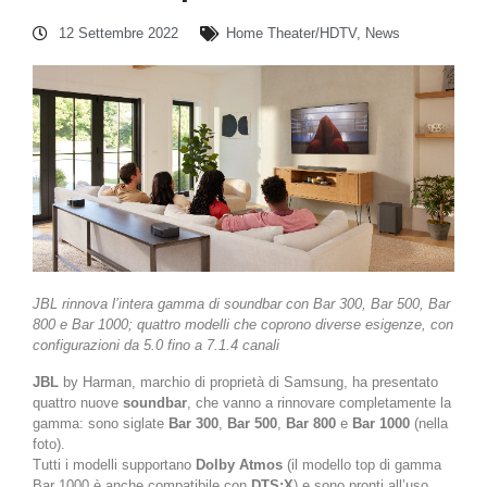
12 Settembre 2022
Home Theater/HDTV
,
News
JBL rinnova l’intera gamma di soundbar con Bar 300, Bar 500, Bar
800 e Bar 1000; quattro modelli che coprono diverse esigenze, con
configurazioni da 5.0 fino a 7.1.4 canali
JBL
by Harman, marchio di proprietà di Samsung, ha presentato
quattro nuove
soundbar
, che vanno a rinnovare completamente la
gamma: sono siglate
Bar 300
,
Bar 500
,
Bar 800
e
Bar 1000
(nella
foto).
Tutti i modelli supportano
Dolby Atmos
(il modello top di gamma
Bar 1000 è anche compatibile con
DTS:X
) e sono pronti all’uso