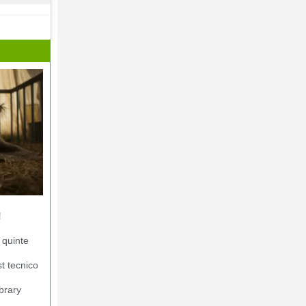
!
 quinte
st tecnico
brary