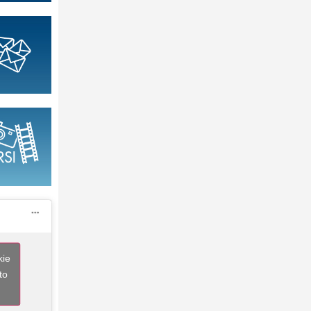
kie
to