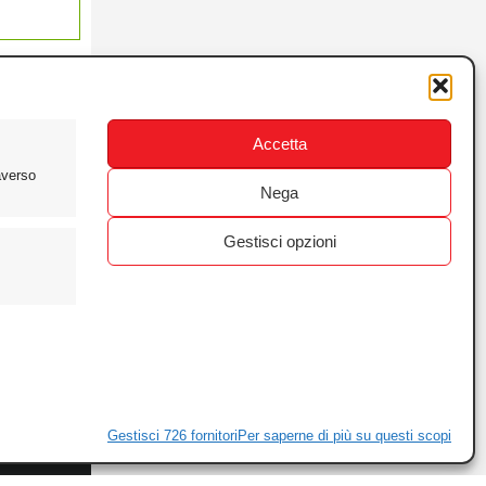
Accetta
averso
Nega
Gestisci opzioni
ewsletter
ivacy
Gestisci 726 fornitori
Per saperne di più su questi scopi
ie