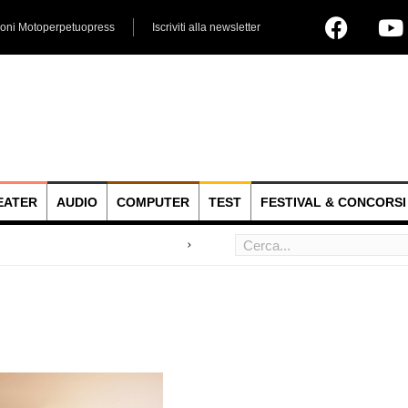
ioni Motoperpetuopress
Iscriviti alla newsletter
EATER
AUDIO
COMPUTER
TEST
FESTIVAL & CONCORSI
 hoc