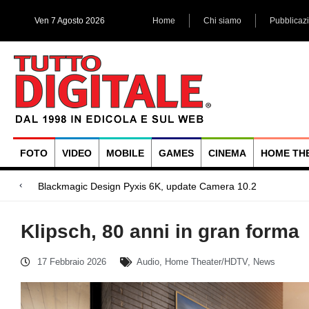
Ven 7 Agosto 2026
Home
Chi siamo
Pubblicaz
FOTO
VIDEO
MOBILE
GAMES
CINEMA
HOME TH
Megadap M2RF, il pr
Blackmagic Design UltraStudio Express 3G, due accessori ad
Arri Rental, evoluzioni in arrivo
Klipsch, 80 anni in gran forma
17 Febbraio 2026
Audio
,
Home Theater/HDTV
,
News