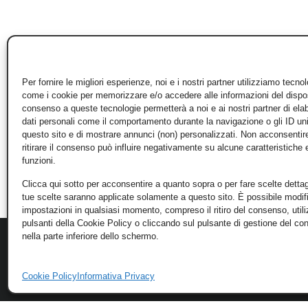
Per fornire le migliori esperienze, noi e i nostri partner utilizziamo tecno
come i cookie per memorizzare e/o accedere alle informazioni del disposi
consenso a queste tecnologie permetterà a noi e ai nostri partner di ela
dati personali come il comportamento durante la navigazione o gli ID un
questo sito e di mostrare annunci (non) personalizzati. Non acconsentir
ritirare il consenso può influire negativamente su alcune caratteristiche 
funzioni.
Clicca qui sotto per acconsentire a quanto sopra o per fare scelte dettag
tue scelte saranno applicate solamente a questo sito. È possibile modifi
impostazioni in qualsiasi momento, compreso il ritiro del consenso, util
pulsanti della Cookie Policy o cliccando sul pulsante di gestione del c
nella parte inferiore dello schermo.
Cookie Policy
Informativa Privacy