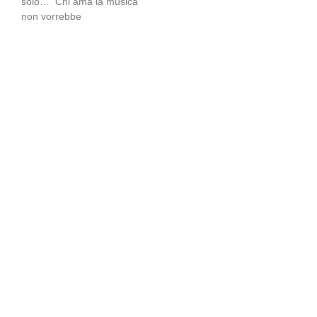
solo… Chi ama la musica
non vorrebbe