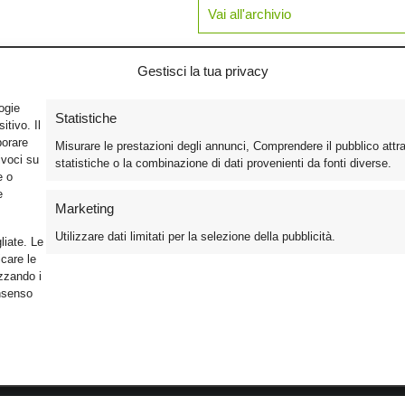
Vai all'archivio
Gestisci la tua privacy
logie
Statistiche
tivo. Il
borare
Misurare le prestazioni degli annunci, Comprendere il pubblico attr
ivoci su
statistiche o la combinazione di dati provenienti da fonti diverse.
e o
e
Marketing
Utilizzare dati limitati per la selezione della pubblicità.
liate. Le
care le
izzando i
onsenso
Foto
Cinema
Iscriviti alla n
Video
Home Theater/HDTV
Informativa Pr
Mobile
Audio
Gestisci Cook