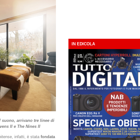
IN EDICOLA
 suono, arrivano tre linee di
vens II e The Nines II
itense, infatti, è stata
fondata