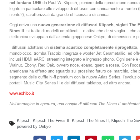
nel lontano 1946
da Paul W. Klipsch, pioniere della riproduzione sonora
legato in particolare allo sviluppo di diffusori con caricamento a tromba (
niente?), caratterizzati da grande efficienza e dinamica.
Oggi arriva una
nuova generazione di diffusori Klipsch, siglati The F
Nines II
: si tratta di modelli amplificati – o attivi che dir si voglia – che
elettronica sviluppata dall’azienda giapponese Onkyo, di dimensioni e p
I diffusori adottano un
sistema acustico completamente riprogettato
,
monoblocco, tromba Tractrix integrata e woofer Jet Cerametallic, ed off
inclusi HDMI eARC, streaming integrato e ingresso phono. Ogni serie è di
Walnut, Ebony, Red Oak, ovvero noce, ebano, quercia rossa. Con l’occ
americana ha offerto uno sguardo sul prossimo futuro del marchio, che pr
segmento delle cuffie hi-fi premium con la nuova Atlas Series, l’evoluzi
portatili Music City Series II e dei diffusori tabletop, ed altro ancora.
www.exhibo.it
Nell’immagine in apertura, una coppia di diffusori The Nines II ambientat
Klipsch
,
Klipsch The Fives II
,
Klipsch The Nines II
,
Klipsch The Se
powered by Onkyo