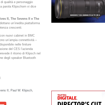
 di qualità e personaggio
la parola Klipschorn vi dice
ives II, The Sevens II e The
 adottano un’inedita piattaforma
otenza crescenti.
 con nuovi cabinet in BMC
rono un’ampia connettività –
sponibile nelle finiture
asione del CES l’azienda
evede il ritorno di Klipsch nel
one degli speaker Bluetooth
i.
vens II
,
Paul W. Klipsch
,