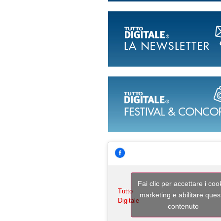
Fai clic per accettare i coo
Tutto
marketing e abilitare ques
Digitale
contenuto