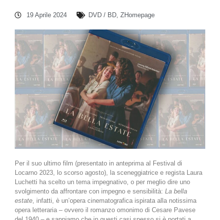
19 Aprile 2024
DVD / BD
,
ZHomepage
Per il suo ultimo film (presentato in anteprima al Festival di
Locarno 2023, lo scorso agosto), la sceneggiatrice e regista Laura
Luchetti ha scelto un tema impegnativo, o per meglio dire uno
svolgimento da affrontare con impegno e sensibilità:
La bella
estate
, infatti, è un’opera cinematografica ispirata alla notissima
opera letteraria – ovvero il romanzo omonimo di Cesare Pavese
del 1940 – e sappiamo che in questi casi spesso si è portati a