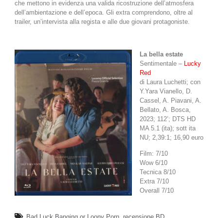
che mettono in evidenza una valida ricostruzione dell’atmosfera
dell’ambientazione e dell’epoca. Gli extra comprendono, oltre al
trailer, un’intervista alla regista e alle due giovani protagoniste.
La bella estate
Sentimentale –
Lucky
Red
di Laura Luchetti; con
Y.Yara Vianello, D.
Cassel, A. Piavani, A.
Bellato, A. Bosca,
2023; 112’; DTS HD
MA 5.1 (ita); sott ita
NU; 2,39:1; 16,90 euro
Film: 7/10
Wow 6/10
Tecnica 8/10
Extra 7/10
Overall 7/10
Bad Luck Banging or Loony Porn
,
recensione BD