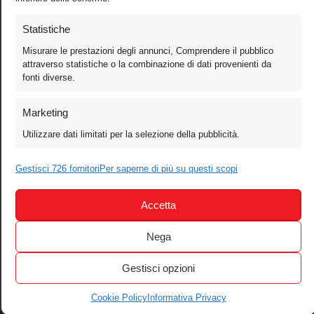
Statistiche
Misurare le prestazioni degli annunci, Comprendere il pubblico
Foto
attraverso statistiche o la combinazione di dati provenienti da
fonti diverse.
Video
Mobile
Marketing
Games
Utilizzare dati limitati per la selezione della pubblicità.
Test
Cinema
Gestisci 726 fornitori
Per saperne di più su questi scopi
Home Theater/HDTV
Accetta
Audio
Computer
Nega
Festival & Concorsi
Gestisci opzioni
Iscriviti alla newsletter
Informativa Privacy
Cookie Policy
Informativa Privacy
Gestisci Cookie