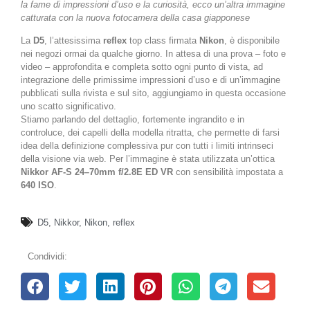
la fame di impressioni d’uso e la curiosità, ecco un’altra immagine
catturata con la nuova fotocamera della casa giapponese
La
D5
, l’attesissima
reflex
top class firmata
Nikon
, è disponibile
nei negozi ormai da qualche giorno. In attesa di una prova – foto e
video – approfondita e completa sotto ogni punto di vista, ad
integrazione delle primissime impressioni d’uso e di un’immagine
pubblicati sulla rivista e sul sito, aggiungiamo in questa occasione
uno scatto significativo.
Stiamo parlando del dettaglio, fortemente ingrandito e in
controluce, dei capelli della modella ritratta, che permette di farsi
idea della definizione complessiva pur con tutti i limiti intrinseci
della visione via web. Per l’immagine è stata utilizzata un’ottica
Nikkor AF-S 24–70mm f/2.8E ED VR
con sensibilità impostata a
640 ISO
.
D5
,
Nikkor
,
Nikon
,
reflex
Condividi: