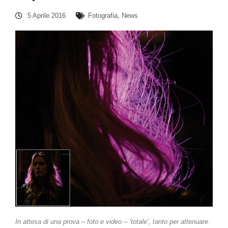
5 Aprile 2016
Fotografia
,
News
In attesa di una prova – foto e video – ‘totale’, tanto per attenuare