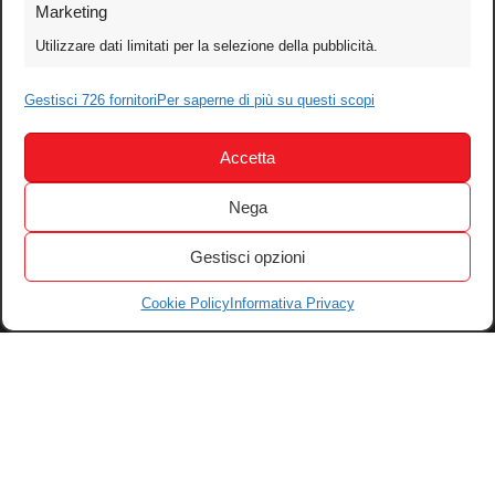
Foto
Marketing
Video
Utilizzare dati limitati per la selezione della pubblicità.
Mobile
Gestisci 726 fornitori
Per saperne di più su questi scopi
Games
Test
Accetta
Cinema
Home Theater/HDTV
Nega
Audio
Gestisci opzioni
Computer
Festival & Concorsi
Cookie Policy
Informativa Privacy
Iscriviti alla newsletter
Informativa Privacy
Gestisci Cookie
Tutti i diritti riservati – © 2004-2026 Motoperpetuopress srl – P. iva
07896411001