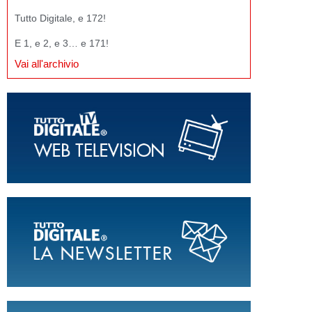
Tutto Digitale, e 172!
E 1, e 2, e 3… e 171!
Vai all'archivio