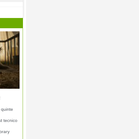
!
 quinte
st tecnico
brary