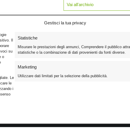
Vai all'archivio
Gestisci la tua privacy
logie
Statistiche
tivo. Il
borare
Misurare le prestazioni degli annunci, Comprendere il pubblico attr
ivoci su
statistiche o la combinazione di dati provenienti da fonti diverse.
e o
e
Marketing
Utilizzare dati limitati per la selezione della pubblicità.
liate. Le
care le
izzando i
onsenso
Foto
Cinema
Iscriviti alla n
Video
Home Theater/HDTV
Informativa Pr
Mobile
Audio
Gestisci Cook