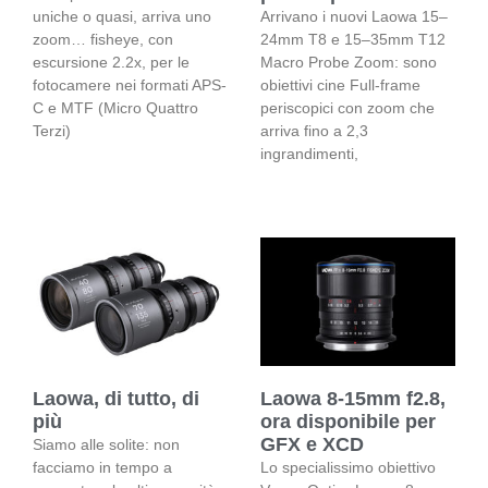
uniche o quasi, arriva uno
Arrivano i nuovi Laowa 15–
zoom… fisheye, con
24mm T8 e 15–35mm T12
escursione 2.2x, per le
Macro Probe Zoom: sono
fotocamere nei formati APS-
obiettivi cine Full-frame
C e MTF (Micro Quattro
periscopici con zoom che
Terzi)
arriva fino a 2,3
ingrandimenti,
Laowa, di tutto, di
Laowa 8-15mm f2.8,
più
ora disponibile per
GFX e XCD
Siamo alle solite: non
facciamo in tempo a
Lo specialissimo obiettivo