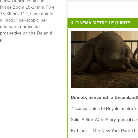
Laowa lancia le ottiche
Probe Zoom 15-24mm T8 e
15-35mm T12; sono dotate
di moduli periscopici per
IL CINEMA DIETRO LE QUINTE
effettuare riprese da
prospettive uniche Da anni
gli
Dumbo, benvenuti a Dreamland
7 sconosciuti a El Royale: dietro le
Solo: A Star Wars Story, parla il ca
Ex Libris – The New York Public Li