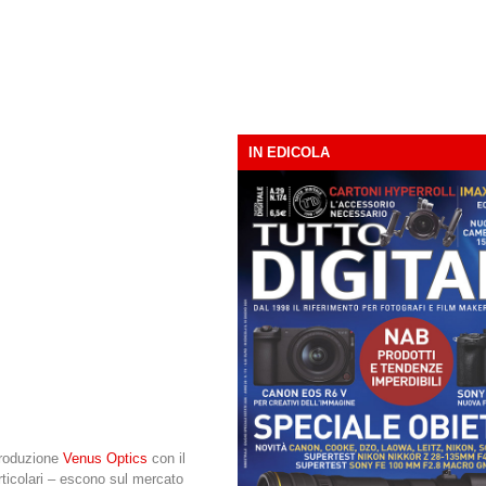
IN EDICOLA
 produzione
Venus Optics
con il
rticolari – escono sul mercato