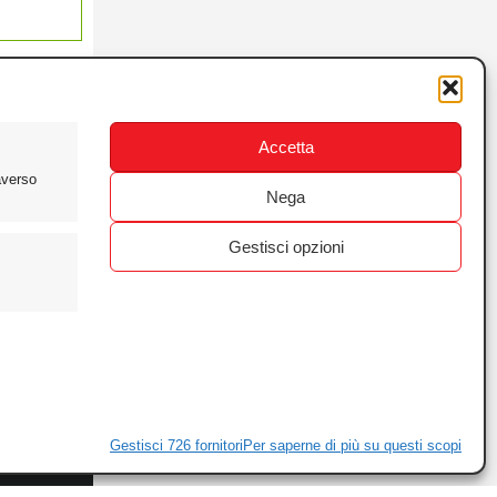
Accetta
averso
Nega
Gestisci opzioni
ewsletter
ivacy
Gestisci 726 fornitori
Per saperne di più su questi scopi
ie