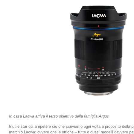
In casa Laowa arriva il terzo obiettivo della famiglia Argus
Inutile star qui a ripetere ciò che scriviamo ogni volta a proposito della
marchio Laowa: ovvero che le ottiche – tutte o quasi modelli davvero pa