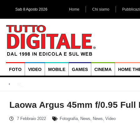
Sab 8 Agosto 2026
Home
Chi siamo
Pubblicaz
FOTO
VIDEO
MOBILE
GAMES
CINEMA
HOME TH
Megadap M2RF, il pri
Blackmagic Design UltraStudio Express 3G, due accessori ad
Arri Rental, evoluzioni in arrivo
Laowa Argus 45mm f/0.95 Full
7 Febbraio 2022
Fotografia
,
News
,
News
,
Video