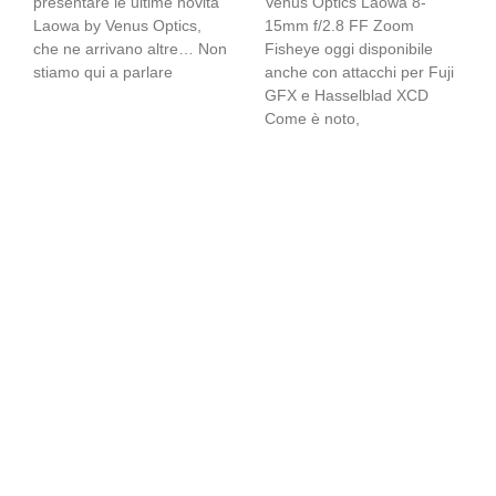
presentare le ultime novità
Venus Optics Laowa 8-
Laowa by Venus Optics,
15mm f/2.8 FF Zoom
che ne arrivano altre… Non
Fisheye oggi disponibile
stiamo qui a parlare
anche con attacchi per Fuji
GFX e Hasselblad XCD
Come è noto,