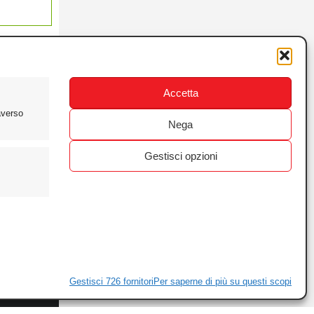
Accetta
averso
Nega
Gestisci opzioni
ewsletter
ivacy
Gestisci 726 fornitori
Per saperne di più su questi scopi
ie