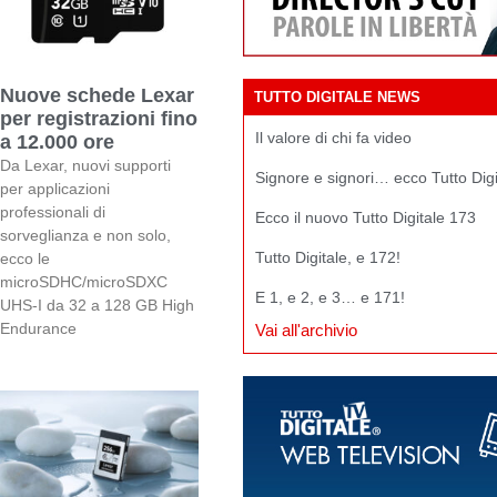
Nuove schede Lexar
TUTTO DIGITALE NEWS
per registrazioni fino
Il valore di chi fa video
a 12.000 ore
Da Lexar, nuovi supporti
Signore e signori… ecco Tutto Dig
per applicazioni
professionali di
Ecco il nuovo Tutto Digitale 173
sorveglianza e non solo,
Tutto Digitale, e 172!
ecco le
microSDHC/microSDXC
E 1, e 2, e 3… e 171!
UHS-I da 32 a 128 GB High
Endurance
Vai all'archivio