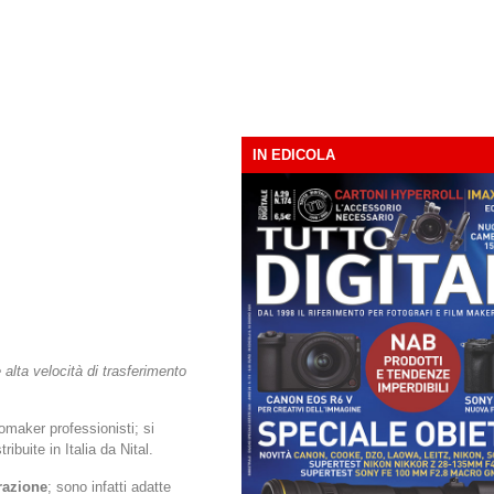
IN EDICOLA
alta velocità di trasferimento
omaker professionisti; si
ribuite in Italia da Nital.
razione
; sono infatti adatte