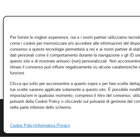
Per fornire le migliori esperienze, noi e i nostri partner utilizziamo tecno
come i cookie per memorizzare e/o accedere alle informazioni del disposi
consenso a queste tecnologie permetterà a noi e ai nostri partner di ela
dati personali come il comportamento durante la navigazione o gli ID un
questo sito e di mostrare annunci (non) personalizzati. Non acconsentir
ritirare il consenso può influire negativamente su alcune caratteristiche 
funzioni.
Clicca qui sotto per acconsentire a quanto sopra o per fare scelte dettag
tue scelte saranno applicate solamente a questo sito. È possibile modifi
impostazioni in qualsiasi momento, compreso il ritiro del consenso, util
pulsanti della Cookie Policy o cliccando sul pulsante di gestione del c
nella parte inferiore dello schermo.
Cookie Policy
Informativa Privacy