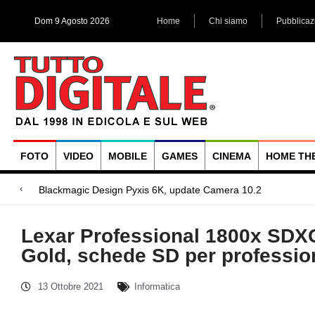
Dom 9 Agosto 2026
Home
Chi siamo
Pubblicaz
FOTO
VIDEO
MOBILE
GAMES
CINEMA
HOME TH
Megadap M2RF, il
Blackmagic Design UltraStudio Express 3G, due accessori ad
Arri Rental, evoluzioni in arrivo
Lexar Professional 1800x SDX
Gold, schede SD per profession
13 Ottobre 2021
Informatica