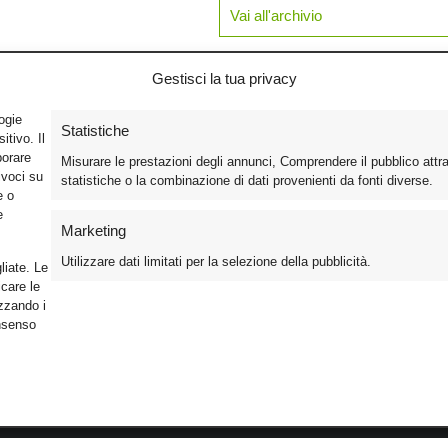
Vai all'archivio
Gestisci la tua privacy
logie
Statistiche
tivo. Il
borare
Misurare le prestazioni degli annunci, Comprendere il pubblico attr
ivoci su
statistiche o la combinazione di dati provenienti da fonti diverse.
e o
e
Marketing
Utilizzare dati limitati per la selezione della pubblicità.
liate. Le
care le
izzando i
onsenso
Foto
Cinema
Iscriviti alla n
Video
Home Theater/HDTV
Informativa Pr
Mobile
Audio
Gestisci Cook