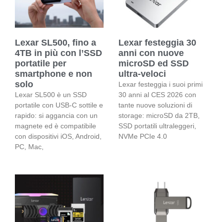
Lexar SL500, fino a
Lexar festeggia 30
4TB in più con l’SSD
anni con nuove
portatile per
microSD ed SSD
smartphone e non
ultra-veloci
solo
Lexar festeggia i suoi primi
Lexar SL500 è un SSD
30 anni al CES 2026 con
portatile con USB-C sottile e
tante nuove soluzioni di
rapido: si aggancia con un
storage: microSD da 2TB,
magnete ed è compatibile
SSD portatili ultraleggeri,
con dispositivi iOS, Android,
NVMe PCIe 4.0
PC, Mac,