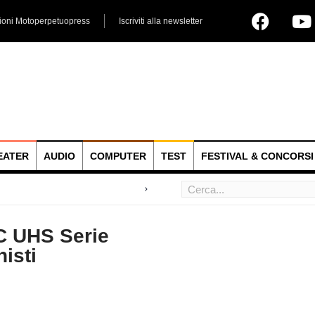
ioni Motoperpetuopress
Iscriviti alla newsletter
EATER
AUDIO
COMPUTER
TEST
FESTIVAL & CONCORSI
 hoc
C UHS Serie
isti