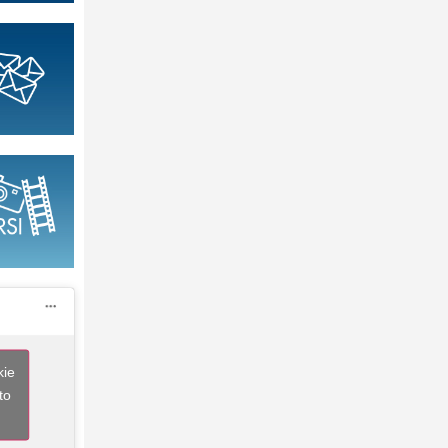
kie
to