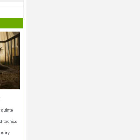
!
 quinte
st tecnico
brary