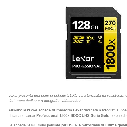
Lexar presenta una serie di schede SDXC caratterizzata da resistenza e 
dati: sono dedicate a fotografi e videomaker.
Arrivano le nuove
schede di memoria Lexar
dedicate a fotografi e vide
chiamano
Lexar Professional 1800x SDXC UHS Serie Gold
e sono dist
Le schede SDXC sono pensate per
DSLR e mirrorless di ultima gene