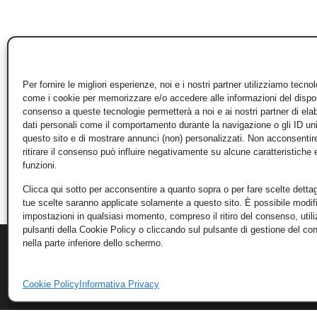
Per fornire le migliori esperienze, noi e i nostri partner utilizziamo tecno
come i cookie per memorizzare e/o accedere alle informazioni del disposi
consenso a queste tecnologie permetterà a noi e ai nostri partner di ela
dati personali come il comportamento durante la navigazione o gli ID un
questo sito e di mostrare annunci (non) personalizzati. Non acconsentir
ritirare il consenso può influire negativamente su alcune caratteristiche 
funzioni.
Clicca qui sotto per acconsentire a quanto sopra o per fare scelte dettag
tue scelte saranno applicate solamente a questo sito. È possibile modifi
impostazioni in qualsiasi momento, compreso il ritiro del consenso, util
pulsanti della Cookie Policy o cliccando sul pulsante di gestione del c
nella parte inferiore dello schermo.
Cookie Policy
Informativa Privacy