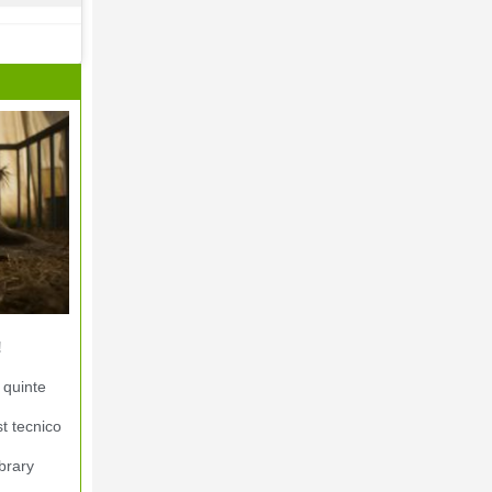
!
 quinte
st tecnico
brary