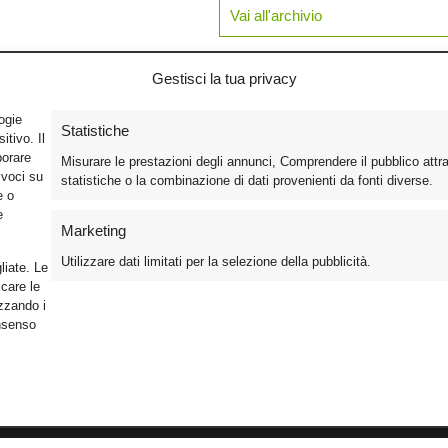
Vai all'archivio
Gestisci la tua privacy
logie
Statistiche
tivo. Il
borare
Misurare le prestazioni degli annunci, Comprendere il pubblico attr
ivoci su
statistiche o la combinazione di dati provenienti da fonti diverse.
e o
e
Marketing
Utilizzare dati limitati per la selezione della pubblicità.
liate. Le
care le
izzando i
onsenso
Foto
Cinema
Iscriviti alla n
Video
Home Theater/HDTV
Informativa Pr
Mobile
Audio
Gestisci Cook