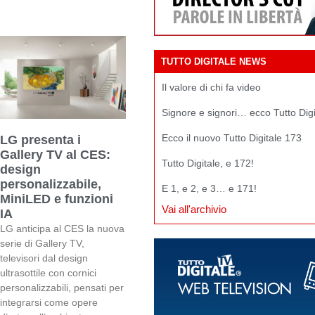
TUTTO DIGITALE NEWS
Il valore di chi fa video
Signore e signori… ecco Tutto Dig
Ecco il nuovo Tutto Digitale 173
LG presenta i
Gallery TV al CES:
Tutto Digitale, e 172!
design
personalizzabile,
E 1, e 2, e 3… e 171!
MiniLED e funzioni
Vai all'archivio
IA
LG anticipa al CES la nuova
serie di Gallery TV,
televisori dal design
ultrasottile con cornici
personalizzabili, pensati per
integrarsi come opere