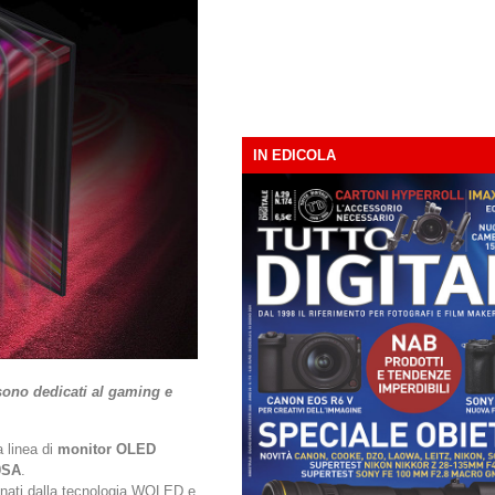
IN EDICOLA
ono dedicati al gaming e
a linea di
monitor OLED
0SA
.
unati dalla tecnologia WOLED e