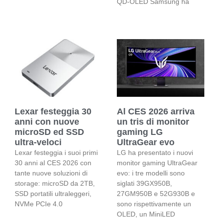
QD-OLED Samsung ha
Lexar festeggia 30
Al CES 2026 arriva
anni con nuove
un tris di monitor
microSD ed SSD
gaming LG
ultra-veloci
UltraGear evo
Lexar festeggia i suoi primi
LG ha presentato i nuovi
30 anni al CES 2026 con
monitor gaming UltraGear
tante nuove soluzioni di
evo: i tre modelli sono
storage: microSD da 2TB,
siglati 39GX950B,
SSD portatili ultraleggeri,
27GM950B e 52G930B e
NVMe PCIe 4.0
sono rispettivamente un
OLED, un MiniLED