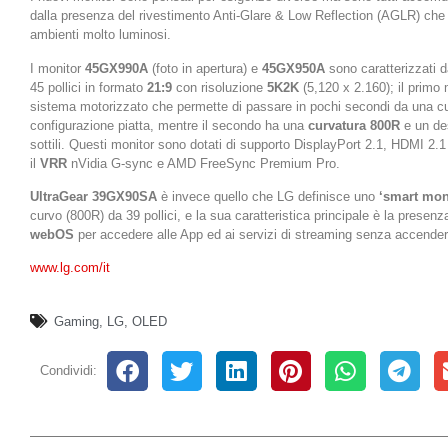
dalla presenza del rivestimento Anti-Glare & Low Reflection (AGLR) che r
ambienti molto luminosi.
I monitor
45GX990A
(foto in apertura) e
45GX950A
sono caratterizzati 
45 pollici in formato
21:9
con risoluzione
5K2K
(5,120 x 2.160); il primo
sistema motorizzato che permette di passare in pochi secondi da una c
configurazione piatta, mentre il secondo ha una
curvatura 800R
e un des
sottili. Questi monitor sono dotati di supporto DisplayPort 2.1, HDMI 2.
il
VRR
nVidia G-sync e AMD FreeSync Premium Pro.
UltraGear 39GX90SA
è invece quello che LG definisce uno
‘smart mon
curvo (800R) da 39 pollici, e la sua caratteristica principale è la presen
webOS
per accedere alle App ed ai servizi di streaming senza accender
www.lg.com/it
Gaming
,
LG
,
OLED
Condividi: