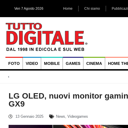
Ven 7 Agosto 2026
Home
Chi siamo
Pubblicaz
FOTO
VIDEO
MOBILE
GAMES
CINEMA
HOME TH
Megadap M2RF, il prim
Blackmagic Design UltraStudio Express 3G, due accessori ad
Arri Rental, evoluzioni in arrivo
LG OLED, nuovi monitor gamin
GX9
13 Gennaio 2025
News
,
Videogames