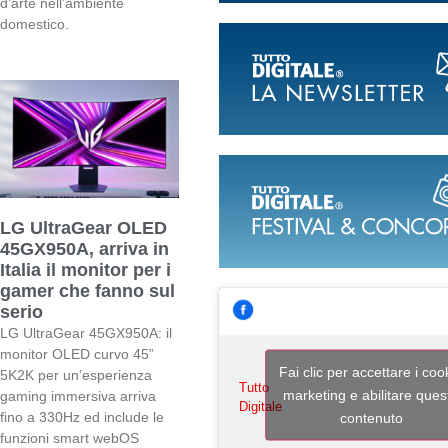
d’arte nell’ambiente
domestico.
LG UltraGear OLED
45GX950A, arriva in
Italia il monitor per i
gamer che fanno sul
serio
LG UltraGear 45GX950A: il
monitor OLED curvo 45”
Fai clic per accettare i coo
5K2K per un’esperienza
Tutto
marketing e abilitare ques
gaming immersiva arriva
Digitale
contenuto
fino a 330Hz ed include le
funzioni smart webOS