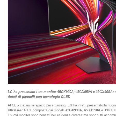
LG ha presentato i tre monitor 45GX990A, 45GX950A e 39GX90SA: s
dotati di pannelli con tecnologia OLED
Al CES c’è anche spazio per il gaming:
LG
ha infatti presentato la nuov
UltraGear GX9
, composta dai modelli
45GX990A
,
45GX950A
e
39GX9
I nuovi monitor sono pensati per esigenze diverse ma sono tutti accom