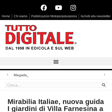
Home
Chi siamo
Pubblicazioni Motoperpetuopress
Iscriviti alla newsletter
Megadap M2RF, il pr
Arri Rental, evoluzioni in arrivo
Blackmagic Design UltraStudio Express 3G, due accessori ad hoc
Mirabilia Italiae, nuova guida
I giardini di Villa Farnesina a