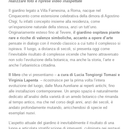
realizzare foto e riprese video inaspettate
Il giardino legato a Villa Farnesina, a Roma, nacque nel
Cinquecento come estensione celebrativa della dimora di Agostino
Chigi; fu infatti concepito insieme alla residenza, come
un’espansione naturale della stessa, anzi un tutt’uno.
Originariamente esteso fino al Tevere,
il giardino ospitava piante
rare e ricche di valenze simboliche, accanto a opere d’arte
pensate in dialogo con il mondo classico a cui tutto il complesso si
ispirava. Il luogo, a distanza di secoli, si presenta oggi come
l’inevitabile risultato di complesse vicende che hanno attraversato
non solo l’evoluzione della botanica, ma anche la storia, l’arte e
anche l’urbanistica cittadina.
Il libro
che vi presentiamo –
a cura di Lucia Tongiorgi Tomasi e
Virginia Lapenta
– ricostruisce per la prima volta l’intera
evoluzione del luogo, dalle Mura Aureliane ai reperti antichi, fino
alle installazioni contemporanee. Un ampio spazio è naturalmente
dedicato all’analisi della varietà di un arredo botanico che rimanda
al tempo antico, ma che nel corso degli anni, anzi dei secoli, è
andato profondamente mutando, arricchendosi di specie ed
esemplari nuovi.
L’aspetto attuale del giardino è inevitabilmente il risultato di una
lunga e articolata stratificazione di interventi, culminata nei restauri