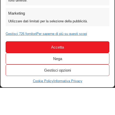
fonti diverse.
Foto
Marketing
Video
Utilizzare dati limitati per la selezione della pubblicità.
Mobile
Games
Gestisci 726 fornitori
Per saperne di più su questi scopi
Test
Accetta
Cinema
Home Theater/HDTV
Nega
Audio
Gestisci opzioni
Computer
Festival & Concorsi
Cookie Policy
Informativa Privacy
Iscriviti alla newsletter
Informativa Privacy
Gestisci Cookie