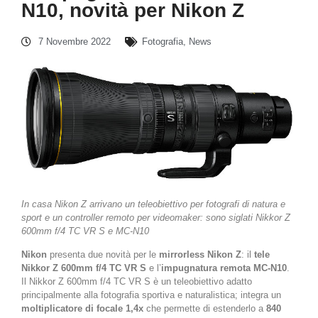
N10, novità per Nikon Z
7 Novembre 2022
Fotografia
,
News
In casa Nikon Z arrivano un teleobiettivo per fotografi di natura e
sport e un controller remoto per videomaker: sono siglati Nikkor Z
600mm f/4 TC VR S e MC-N10
Nikon
presenta due novità per le
mirrorless Nikon Z
: il
tele
Nikkor Z 600mm f/4 TC VR S
e l’
impugnatura remota MC-N10
.
Il Nikkor Z 600mm f/4 TC VR S è un teleobiettivo adatto
principalmente alla fotografia sportiva e naturalistica; integra un
moltiplicatore di focale 1,4x
che permette di estenderlo a
840