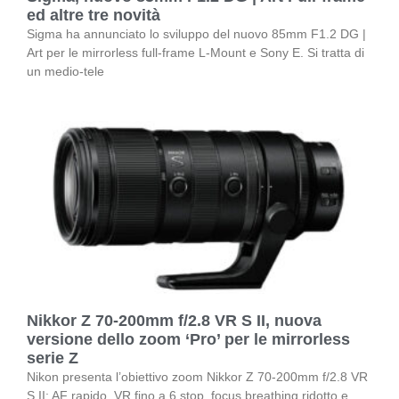
ed altre tre novità
Sigma ha annunciato lo sviluppo del nuovo 85mm F1.2 DG |
Art per le mirrorless full-frame L-Mount e Sony E. Si tratta di
un medio-tele
Nikkor Z 70-200mm f/2.8 VR S II, nuova
versione dello zoom ‘Pro’ per le mirrorless
serie Z
Nikon presenta l’obiettivo zoom Nikkor Z 70-200mm f/2.8 VR
S II: AF rapido, VR fino a 6 stop, focus breathing ridotto e