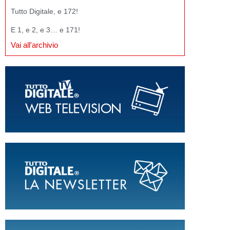
Tutto Digitale, e 172!
E 1, e 2, e 3… e 171!
Vai all'archivio