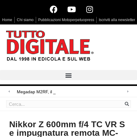
Home
Chi siamo
Pubblicazioni Motoperpetuopress
Iscriviti alla newsletter
Megadap M2RF, il primo adattatore auto
Arri Rental, evoluzioni in arrivo
Blackmagic Design UltraStudio Express 3G, due accessori ad hoc
Nikkor Z 600mm f/4 TC VR S
e impugnatura remota MC-