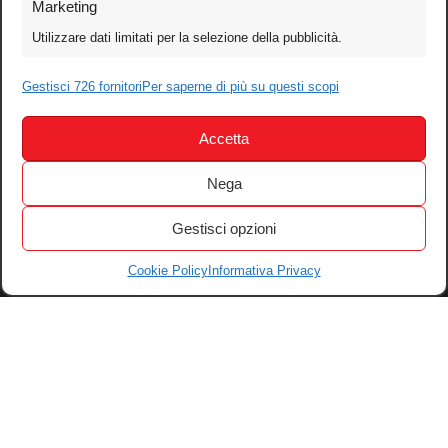
Marketing
Video
Utilizzare dati limitati per la selezione della pubblicità.
Mobile
Games
Gestisci 726 fornitori
Per saperne di più su questi scopi
Test
Accetta
Cinema
Home Theater/HDTV
Nega
Audio
Gestisci opzioni
Computer
Festival & Concorsi
Cookie Policy
Informativa Privacy
Iscriviti alla newsletter
Informativa Privacy
Gestisci Cookie
Tutti i diritti riservati – © 2004-2026 Motoperpetuopress srl – P. iva
07896411001