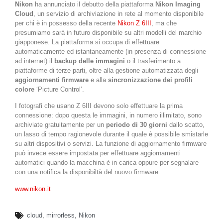
Nikon
ha annunciato il debutto della piattaforma
Nikon Imaging
Cloud
, un servizio di archiviazione in rete al momento disponibile
per chi è in possesso della recente
Nikon Z 6III
, ma che
presumiamo sarà in futuro disponibile su altri modelli del marchio
giapponese. La piattaforma si occupa di effettuare
automaticamente ed istantaneamente (in presenza di connessione
ad internet) il
backup delle immagini
o il trasferimento a
piattaforme di terze parti, oltre alla gestione automatizzata degli
aggiornamenti firmware
e alla
sincronizzazione dei profili
colore
‘Picture Control’.
I fotografi che usano Z 6III devono solo effettuare la prima
connessione: dopo questa le immagini, in numero illimitato, sono
archiviate gratuitamente per un
periodo di 30 giorni
dallo scatto,
un lasso di tempo ragionevole durante il quale è possibile smistarle
su altri dispositivi o servizi. La funzione di aggiornamento firmware
può invece essere impostata per effettuare aggiornamenti
automatici quando la macchina è in carica oppure per segnalare
con una notifica la disponibiltà del nuovo firmware.
www.nikon.it
cloud
,
mirrorless
,
Nikon