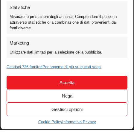
Statistiche
Misurare le prestazioni degli annunci, Comprendere il pubblico
attraverso statistiche o la combinazione di dati provenienti da
fonti diverse.
Foto
Marketing
Video
Utilizzare dati limitati per la selezione della pubblicità.
Mobile
Games
Gestisci 726 fornitori
Per saperne di più su questi scopi
Test
Accetta
Cinema
Home Theater/HDTV
Nega
Audio
Gestisci opzioni
Computer
Festival & Concorsi
Cookie Policy
Informativa Privacy
Iscriviti alla newsletter