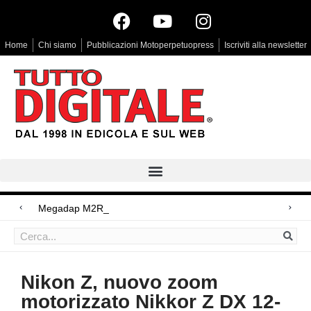
Home
Chi siamo
Pubblicazioni Motoperpetuopress
Iscriviti alla newsletter
Megadap M2RF, il primo adattat
Arri Rental, evoluzioni in arrivo
Blackmagic Design UltraStudio Express 3G, due accessori ad hoc
Nikon Z, nuovo zoom
motorizzato Nikkor Z DX 12-