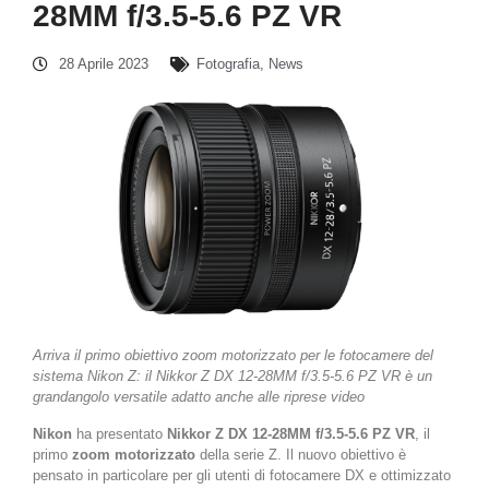
28MM f/3.5-5.6 PZ VR
28 Aprile 2023
Fotografia
,
News
Arriva il primo obiettivo zoom motorizzato per le fotocamere del
sistema Nikon Z: il Nikkor Z DX 12-28MM f/3.5-5.6 PZ VR è un
grandangolo versatile adatto anche alle riprese video
Nikon
ha presentato
Nikkor Z DX 12-28MM f/3.5-5.6 PZ VR
, il
primo
zoom motorizzato
della serie Z. Il nuovo obiettivo è
pensato in particolare per gli utenti di fotocamere DX e ottimizzato