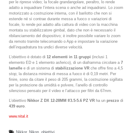
per le riprese video; la focale grandangolare, peraltro, lo rende
adatto a inquadrare l’intera scena o anche ad inquadrarsi. Lo zoom
motorizzato a costruzione interna, con il barilotto che non si
estende né si contrae durante messa a fuoco o variazioni di
focale, lo rende poi adatto alla cattura di video con la macchina
montata su stabilizzatore gimbal, dato che non è necessario il
ribilanciamento del dispositivo; è inoltre possibile variare lo zoom
da remoto tramite telecomando o App e impostare la variazione
dell’inquadratura tra undici diverse velocità.
L’obiettivo è dotato di
12 elementi in 11 gruppi
(inclusi 1
elemento ED e 1 elemento asferico), di un diaframma circolare a
7
lamelle
e di un sistema di
stabilizzazione VR
che offre fino a 4,5
stop; la distanza minima di messa a fuoco è di 0,19 metri. Per
finire, sono da citare il peso di 205 grammi, la costruzione sigillata
per la protezione da umidità e polvere, l’anello di controllo
silenzioso pensato per il video e l’attacco per filtri da 67mm.
L’obiettivo
Nikkor Z DX 12-28MM f/3.5-5.6 PZ VR
ha un
prezzo
di
439 euro
.
www.nital.it
Nikkor
,
Nikon
,
obiettivi