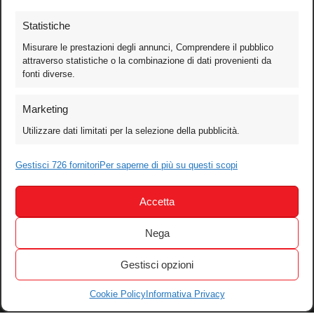
Statistiche
Misurare le prestazioni degli annunci, Comprendere il pubblico
attraverso statistiche o la combinazione di dati provenienti da
fonti diverse.
Foto
Marketing
Video
Utilizzare dati limitati per la selezione della pubblicità.
Mobile
Games
Gestisci 726 fornitori
Per saperne di più su questi scopi
Test
Accetta
Cinema
Home Theater/HDTV
Nega
Audio
Gestisci opzioni
Computer
Festival & Concorsi
Cookie Policy
Informativa Privacy
Iscriviti alla newsletter