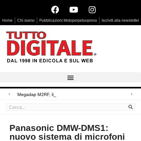
Home
Chi siamo
Pubblicazioni Motoperpetuopress
Iscriviti alla newsletter
Megadap M2RF, il primo adattatore au
Arri Rental, evoluzioni in arrivo
Blackmagic Design UltraStudio Express 3G, due accessori ad hoc
Panasonic DMW-DMS1:
nuovo sistema di microfoni