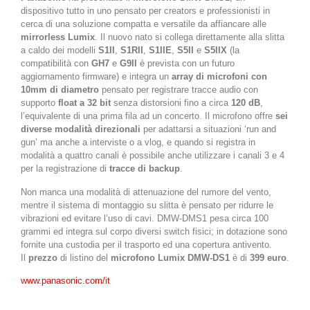
dispositivo tutto in uno pensato per creators e professionisti in
cerca di una soluzione compatta e versatile da affiancare alle
mirrorless Lumix
. Il nuovo nato si collega direttamente alla slitta
a caldo dei modelli
S1II
,
S1RII
,
S1IIE
,
S5II
e
S5IIX
(la
compatibilità con
GH7
e
G9II
è prevista con un futuro
aggiornamento firmware) e integra un
array di microfoni con
10mm di diametro
pensato per registrare tracce audio con
supporto
float a 32 bit
senza distorsioni fino a circa
120 dB
,
l’equivalente di una prima fila ad un concerto. Il microfono offre
sei
diverse modalità direzionali
per adattarsi a situazioni ‘run and
gun’ ma anche a interviste o a vlog, e quando si registra in
modalità a quattro canali è possibile anche utilizzare i canali 3 e 4
per la registrazione di
tracce di backup
.
Non manca una modalità di attenuazione del rumore del vento,
mentre il sistema di montaggio su slitta è pensato per ridurre le
vibrazioni ed evitare l’uso di cavi. DMW-DMS1 pesa circa 100
grammi ed integra sul corpo diversi switch fisici; in dotazione sono
fornite una custodia per il trasporto ed una copertura antivento.
Il
prezzo
di listino del
microfono Lumix DMW-DS1
è di
399 euro
.
www.panasonic.com/it