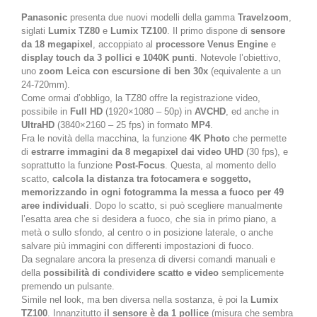
Panasonic
presenta due nuovi modelli della gamma
Travelzoom
,
siglati
Lumix TZ80
e
Lumix TZ100
. Il primo dispone di
sensore
da 18 megapixel
, accoppiato al
processore Venus Engine
e
display touch da 3 pollici e 1040K punti
. Notevole l’obiettivo,
uno
zoom Leica con escursione di ben 30x
(equivalente a un
24-720mm).
Come ormai d’obbligo, la TZ80 offre la registrazione video,
possibile in
Full HD
(1920×1080 – 50p) in
AVCHD
, ed anche in
UltraHD
(3840×2160 – 25 fps) in formato
MP4
.
Fra le novità della macchina, la funzione
4K Photo
che permette
di
estrarre immagini da 8 megapixel dai video UHD
(30 fps), e
soprattutto la funzione
Post-Focus
. Questa, al momento dello
scatto,
calcola la distanza tra fotocamera e soggetto,
memorizzando in ogni fotogramma la messa a fuoco per 49
aree individuali
. Dopo lo scatto, si può scegliere manualmente
l’esatta area che si desidera a fuoco, che sia in primo piano, a
metà o sullo sfondo, al centro o in posizione laterale, o anche
salvare più immagini con differenti impostazioni di fuoco.
Da segnalare ancora la presenza di diversi comandi manuali e
della
possibilità di condividere scatto e video
semplicemente
premendo un pulsante.
Simile nel look, ma ben diversa nella sostanza, è poi la
Lumix
TZ100
. Innanzitutto
il sensore è da 1 pollice
(misura che sembra