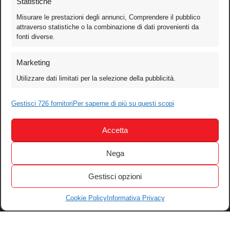
Statistiche
Misurare le prestazioni degli annunci, Comprendere il pubblico
attraverso statistiche o la combinazione di dati provenienti da
fonti diverse.
Foto
Marketing
Video
Utilizzare dati limitati per la selezione della pubblicità.
Mobile
Games
Gestisci 726 fornitori
Per saperne di più su questi scopi
Test
Accetta
Cinema
Home Theater/HDTV
Nega
Audio
Gestisci opzioni
Computer
Festival & Concorsi
Cookie Policy
Informativa Privacy
Iscriviti alla newsletter
Informativa Privacy