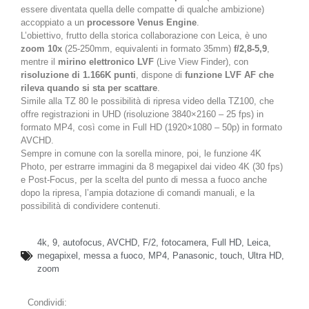
essere diventata quella delle compatte di qualche ambizione)
accoppiato a un
processore Venus Engine
.
L’obiettivo, frutto della storica collaborazione con Leica, è uno
zoom 10x
(25-250mm, equivalenti in formato 35mm)
f/2,8-5,9
,
mentre il
mirino elettronico LVF
(Live View Finder), con
risoluzione di 1.166K punti
, dispone di
funzione LVF AF che
rileva quando si sta per scattare
.
Simile alla TZ 80 le possibilità di ripresa video della TZ100, che
offre registrazioni in UHD (risoluzione 3840×2160 – 25 fps) in
formato MP4, così come in Full HD (1920×1080 – 50p) in formato
AVCHD.
Sempre in comune con la sorella minore, poi, le funzione 4K
Photo, per estrarre immagini da 8 megapixel dai video 4K (30 fps)
e Post-Focus, per la scelta del punto di messa a fuoco anche
dopo la ripresa, l’ampia dotazione di comandi manuali, e la
possibilità di condividere contenuti.
4k
,
9
,
autofocus
,
AVCHD
,
F/2
,
fotocamera
,
Full HD
,
Leica
,
megapixel
,
messa a fuoco
,
MP4
,
Panasonic
,
touch
,
Ultra HD
,
zoom
Condividi: