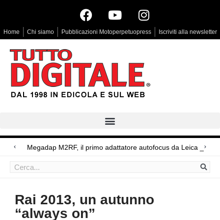
Home
Chi siamo
Pubblicazioni Motoperpetuopress
Iscriviti alla newsletter
Arri Rental, evoluzioni in arrivo
Megadap M2RF, il primo adattatore autofocus da Leica M a Canon R
Blackmagic Design UltraStudio Express 3G, due accessori ad hoc
Rai 2013, un autunno
“always on”