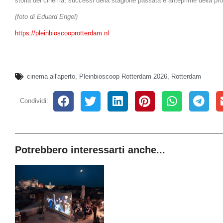
storia del cinema, successi della stagione passata e anteprime della pr
(foto di Eduard Engel)
https://pleinbioscooprotterdam.nl
cinema all'aperto
,
Pleinbioscoop Rotterdam 2026
,
Rotterdam
Condividi:
Potrebbero interessarti anche...