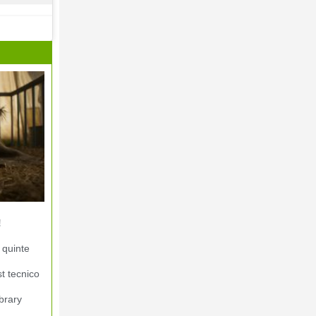
!
 quinte
st tecnico
brary