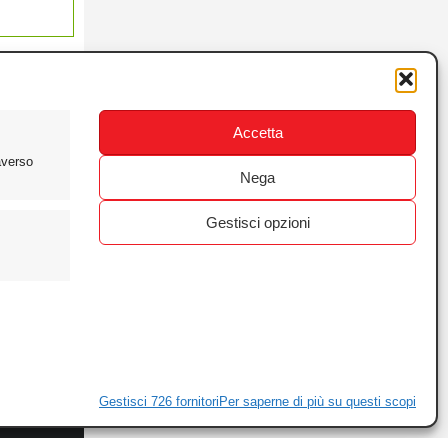
Accetta
averso
Nega
Gestisci opzioni
ewsletter
ivacy
Gestisci 726 fornitori
Per saperne di più su questi scopi
ie