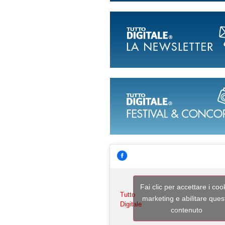
Fai clic per accettare i coo
Tutto
marketing e abilitare ques
Digitale
contenuto