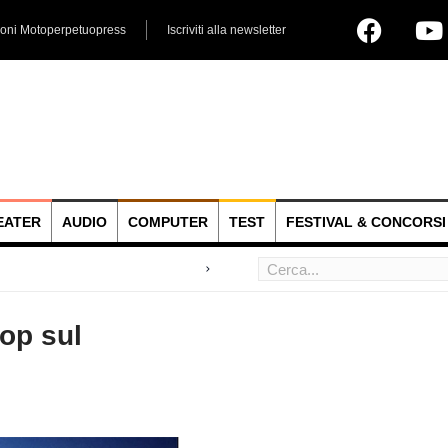
ioni Motoperpetuopress
Iscriviti alla newsletter
EATER
AUDIO
COMPUTER
TEST
FESTIVAL & CONCORSI
 hoc
oop sul