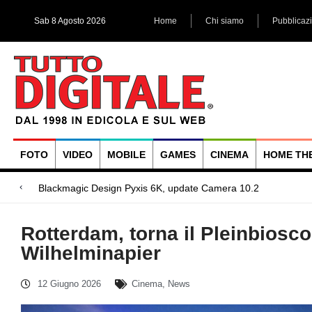
Sab 8 Agosto 2026
Home
Chi siamo
Pubblicaz
FOTO
VIDEO
MOBILE
GAMES
CINEMA
HOME TH
Megadap M2RF, il
Blackmagic Design UltraStudio Express 3G, due accessori ad
Arri Rental, evoluzioni in arrivo
Rotterdam, torna il Pleinbiosc
Wilhelminapier
12 Giugno 2026
Cinema
,
News