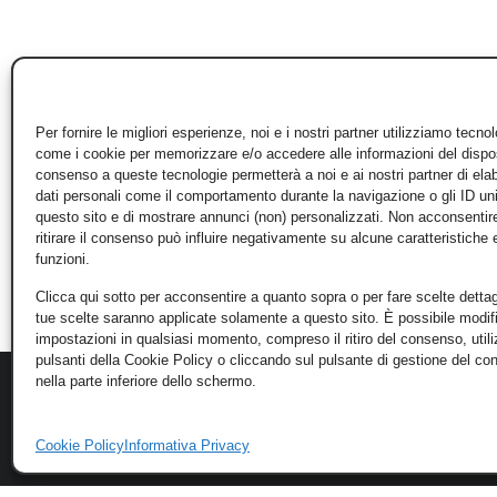
Per fornire le migliori esperienze, noi e i nostri partner utilizziamo tecno
come i cookie per memorizzare e/o accedere alle informazioni del disposi
consenso a queste tecnologie permetterà a noi e ai nostri partner di ela
dati personali come il comportamento durante la navigazione o gli ID un
questo sito e di mostrare annunci (non) personalizzati. Non acconsentir
ritirare il consenso può influire negativamente su alcune caratteristiche 
funzioni.
Clicca qui sotto per acconsentire a quanto sopra o per fare scelte dettag
tue scelte saranno applicate solamente a questo sito. È possibile modifi
impostazioni in qualsiasi momento, compreso il ritiro del consenso, util
pulsanti della Cookie Policy o cliccando sul pulsante di gestione del c
nella parte inferiore dello schermo.
Cookie Policy
Informativa Privacy