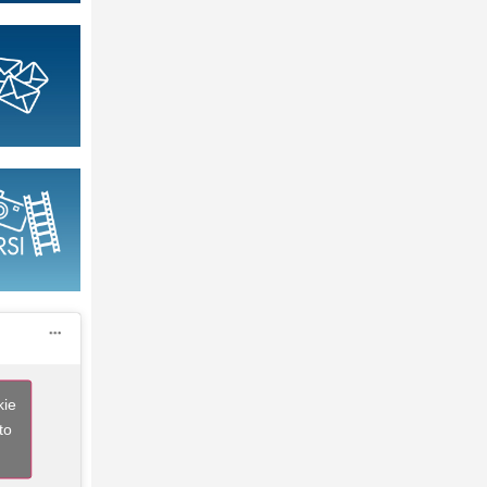
kie
to