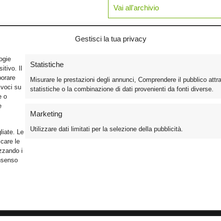
Vai all'archivio
Gestisci la tua privacy
logie
Statistiche
tivo. Il
borare
Misurare le prestazioni degli annunci, Comprendere il pubblico attr
ivoci su
statistiche o la combinazione di dati provenienti da fonti diverse.
e o
e
Marketing
Utilizzare dati limitati per la selezione della pubblicità.
liate. Le
care le
izzando i
onsenso
Foto
Cinema
Iscriviti alla n
Video
Home Theater/HDTV
Informativa Pr
Mobile
Audio
Gestisci Cook