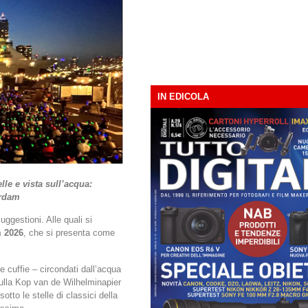
IN EDICOLA
lle e vista sull’acqua:
erdam
uggestioni. Alle quali si
m 2026
, che si presenta come
 e cuffie – circondati dall’acqua
lla Kop van de Wilhelminapier
otto le stelle di classici della