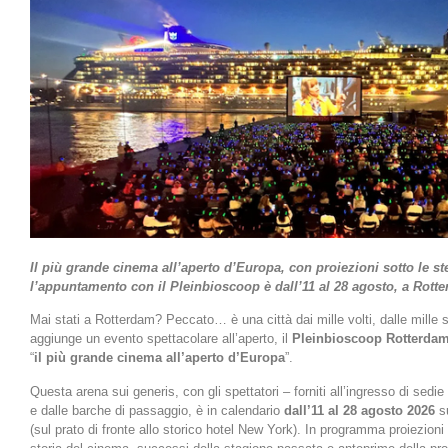
Il più grande cinema all’aperto d’Europa, con proiezioni sotto le ste
l’appuntamento con il Pleinbioscoop è dall’11 al 28 agosto, a Rott
Mai stati a Rotterdam? Peccato… è una città dai mille volti, dalle mille s
aggiunge un evento spettacolare all’aperto, il
Pleinbioscoop Rotterda
“
il più grande cinema all’aperto d’Europa
”.
Questa arena sui generis, con gli spettatori – forniti all’ingresso di sedie
e dalle barche di passaggio, è in calendario
dall’11 al 28 agosto 2026
su
(sul prato di fronte allo storico hotel New York). In programma proiezioni s