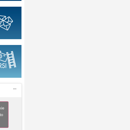
kie
to