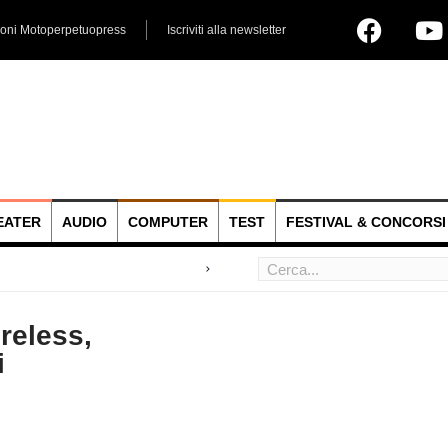
ioni Motoperpetuopress
Iscriviti alla newsletter
EATER
AUDIO
COMPUTER
TEST
FESTIVAL & CONCORSI
 hoc
reless,
i