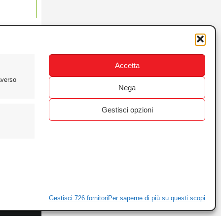
Accetta
averso
Nega
Gestisci opzioni
ewsletter
ivacy
Gestisci 726 fornitori
Per saperne di più su questi scopi
ie