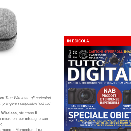
IN EDICOLA
 True Wireless: gli auricolari
piangere i dispositivi ‘col filo’
Wireless
, sfruttano il
e microfoni per interagire con
no.
i a mano; i Momentum True