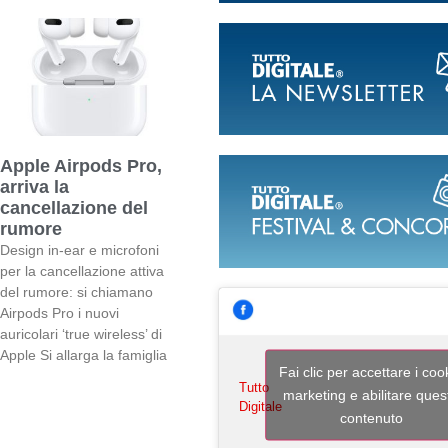
Apple Airpods Pro,
arriva la
cancellazione del
rumore
Design in-ear e microfoni
per la cancellazione attiva
del rumore: si chiamano
Airpods Pro i nuovi
auricolari ‘true wireless’ di
Apple Si allarga la famiglia
Fai clic per accettare i coo
Tutto
marketing e abilitare ques
Digitale
contenuto