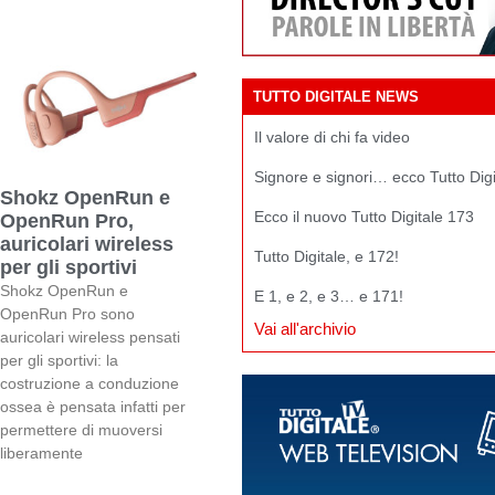
TUTTO DIGITALE NEWS
Il valore di chi fa video
Signore e signori… ecco Tutto Dig
Shokz OpenRun e
Ecco il nuovo Tutto Digitale 173
OpenRun Pro,
auricolari wireless
Tutto Digitale, e 172!
per gli sportivi
Shokz OpenRun e
E 1, e 2, e 3… e 171!
OpenRun Pro sono
Vai all'archivio
auricolari wireless pensati
per gli sportivi: la
costruzione a conduzione
ossea è pensata infatti per
permettere di muoversi
liberamente