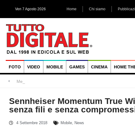
Ven 7 Agosto 2026
Home
Chi siamo
Pubblicaz
FOTO
VIDEO
MOBILE
GAMES
CINEMA
HOME TH
Megadap M2RF, il prim
Blackmagic Design UltraStudio Express 3G, due accessori ad
Arri Rental, evoluzioni in arrivo
Sennheiser Momentum True Wi
senza fili e senza compromess
4 Settembre 2018
Mobile
,
News