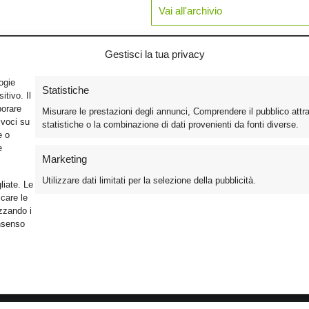
Vai all'archivio
Gestisci la tua privacy
logie
Statistiche
tivo. Il
borare
Misurare le prestazioni degli annunci, Comprendere il pubblico attr
ivoci su
statistiche o la combinazione di dati provenienti da fonti diverse.
e o
e
Marketing
Utilizzare dati limitati per la selezione della pubblicità.
liate. Le
care le
izzando i
onsenso
Foto
Cinema
Iscriviti alla n
Video
Home Theater/HDTV
Informativa Pr
Mobile
Audio
Gestisci Cook