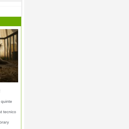
!
 quinte
st tecnico
brary