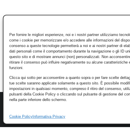
Per fornire le migliori esperienze, noi e i nostri partner utilizziamo tecno
come i cookie per memorizzare e/o accedere alle informazioni del disposi
consenso a queste tecnologie permetterà a noi e ai nostri partner di ela
dati personali come il comportamento durante la navigazione o gli ID un
questo sito e di mostrare annunci (non) personalizzati. Non acconsentir
ritirare il consenso può influire negativamente su alcune caratteristiche 
funzioni.
Clicca qui sotto per acconsentire a quanto sopra o per fare scelte dettag
tue scelte saranno applicate solamente a questo sito. È possibile modifi
impostazioni in qualsiasi momento, compreso il ritiro del consenso, util
pulsanti della Cookie Policy o cliccando sul pulsante di gestione del c
nella parte inferiore dello schermo.
Cookie Policy
Informativa Privacy