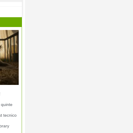
!
 quinte
st tecnico
brary