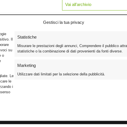
Vai all'archivio
Gestisci la tua privacy
logie
Statistiche
tivo. Il
borare
Misurare le prestazioni degli annunci, Comprendere il pubblico attr
ivoci su
statistiche o la combinazione di dati provenienti da fonti diverse.
e o
e
Marketing
Utilizzare dati limitati per la selezione della pubblicità.
liate. Le
care le
izzando i
onsenso
Foto
Cinema
Iscriviti alla n
Video
Home Theater/HDTV
Informativa Pr
Mobile
Audio
Gestisci Cook