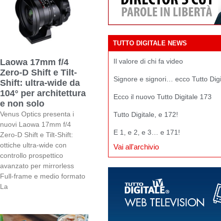
TUTTO DIGITALE NEWS
Il valore di chi fa video
Laowa 17mm f/4
Zero-D Shift e Tilt-
Signore e signori… ecco Tutto Dig
Shift: ultra-wide da
104° per architettura
Ecco il nuovo Tutto Digitale 173
e non solo
Venus Optics presenta i
Tutto Digitale, e 172!
nuovi Laowa 17mm f/4
E 1, e 2, e 3… e 171!
Zero-D Shift e Tilt-Shift:
ottiche ultra-wide con
Vai all'archivio
controllo prospettico
avanzato per mirrorless
Full-frame e medio formato
La