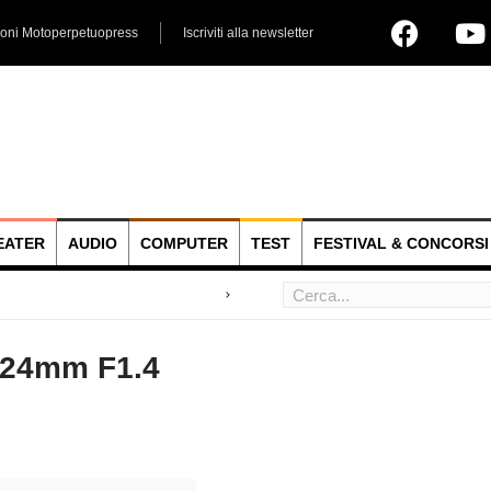
ioni Motoperpetuopress
Iscriviti alla newsletter
EATER
AUDIO
COMPUTER
TEST
FESTIVAL & CONCORSI
 hoc
 24mm F1.4