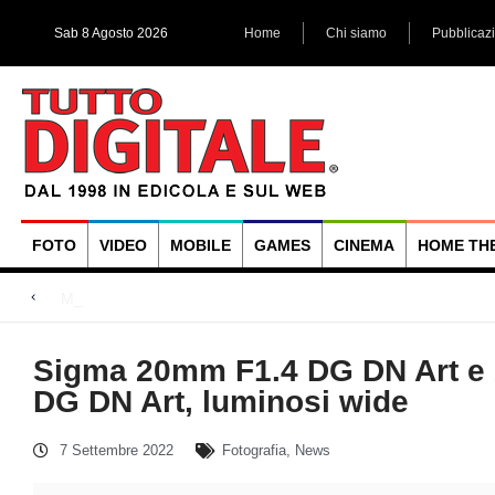
Sab 8 Agosto 2026
Home
Chi siamo
Pubblicaz
FOTO
VIDEO
MOBILE
GAMES
CINEMA
HOME TH
Megadap M2RF, il pri
Blackmagic Design UltraStudio Express 3G, due accessori ad
Arri Rental, evoluzioni in arrivo
Sigma 20mm F1.4 DG DN Art e
DG DN Art, luminosi wide
7 Settembre 2022
Fotografia
,
News