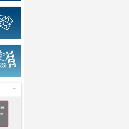
kie
to