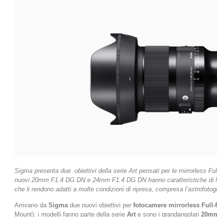
Sigma presenta due obiettivi della serie Art pensati per le mirrorless F
nuovi 20mm F1.4 DG DN e 24mm F1.4 DG DN hanno caratteristiche di l
che li rendono adatti a molte condizioni di ripresa, compresa l’astrofotog
Arrivano da
Sigma
due nuovi obiettivi per
fotocamere mirrorless Full-
Mount): i modelli fanno parte della serie
Art
e sono i grandangolari
20mm