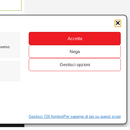
Accetta
averso
Nega
Gestisci opzioni
ewsletter
ivacy
Gestisci 726 fornitori
Per saperne di più su questi scopi
ie