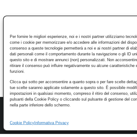
Per fornire le migliori esperienze, noi e i nostri partner utilizziamo tecno
come i cookie per memorizzare e/o accedere alle informazioni del disposi
consenso a queste tecnologie permetterà a noi e ai nostri partner di ela
dati personali come il comportamento durante la navigazione o gli ID un
questo sito e di mostrare annunci (non) personalizzati. Non acconsentir
ritirare il consenso può influire negativamente su alcune caratteristiche 
funzioni.
Clicca qui sotto per acconsentire a quanto sopra o per fare scelte dettag
tue scelte saranno applicate solamente a questo sito. È possibile modifi
impostazioni in qualsiasi momento, compreso il ritiro del consenso, util
pulsanti della Cookie Policy o cliccando sul pulsante di gestione del c
nella parte inferiore dello schermo.
Cookie Policy
Informativa Privacy