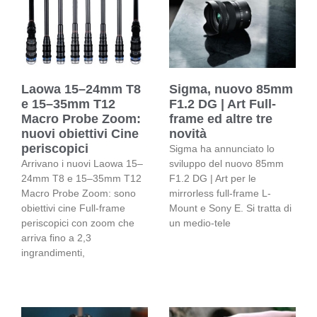
Laowa 15–24mm T8
Sigma, nuovo 85mm
e 15–35mm T12
F1.2 DG | Art Full-
Macro Probe Zoom:
frame ed altre tre
nuovi obiettivi Cine
novità
periscopici
Sigma ha annunciato lo
Arrivano i nuovi Laowa 15–
sviluppo del nuovo 85mm
24mm T8 e 15–35mm T12
F1.2 DG | Art per le
Macro Probe Zoom: sono
mirrorless full-frame L-
obiettivi cine Full-frame
Mount e Sony E. Si tratta di
periscopici con zoom che
un medio-tele
arriva fino a 2,3
ingrandimenti,