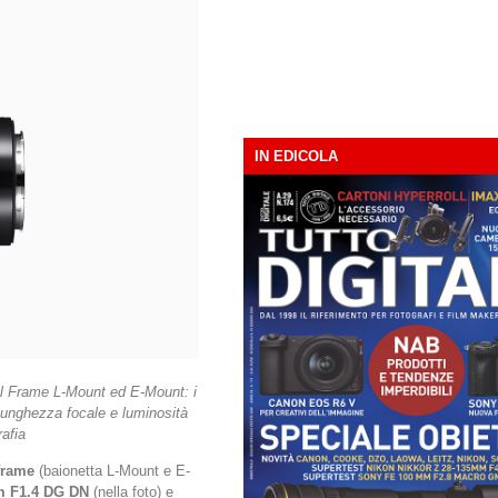
IN EDICOLA
ull Frame L-Mount ed E-Mount: i
unghezza focale e luminosità
rafia
frame
(baionetta L-Mount e E-
 F1.4 DG DN
(nella foto) e