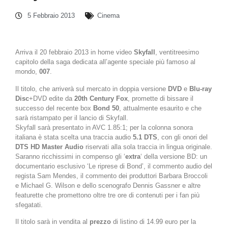
5 Febbraio 2013
Cinema
Arriva il 20 febbraio 2013 in home video
Skyfall
, ventitreesimo
capitolo della saga dedicata all’agente speciale più famoso al
mondo,
007
.
Il titolo, che arriverà sul mercato in doppia versione
DVD
e
Blu-ray
Disc
+DVD edite da
20th Century Fox
, promette di bissare il
successo del recente box
Bond 50
, attualmente esaurito e che
sarà ristampato per il lancio di Skyfall.
Skyfall sarà presentato in AVC 1.85:1; per la colonna sonora
italiana è stata scelta una traccia audio
5.1 DTS
, con gli onori del
DTS HD Master Audio
riservati alla sola traccia in lingua originale.
Saranno ricchissimi in compenso gli ‘
extra
‘ della versione BD: un
documentario esclusivo ‘Le riprese di Bond’, il commento audio del
regista Sam Mendes, il commento dei produttori Barbara Broccoli
e Michael G. Wilson e dello scenografo Dennis Gassner e altre
featurette che promettono oltre tre ore di contenuti per i fan più
sfegatati.
Il titolo sarà in vendita al
prezzo
di listino di 14.99 euro per la