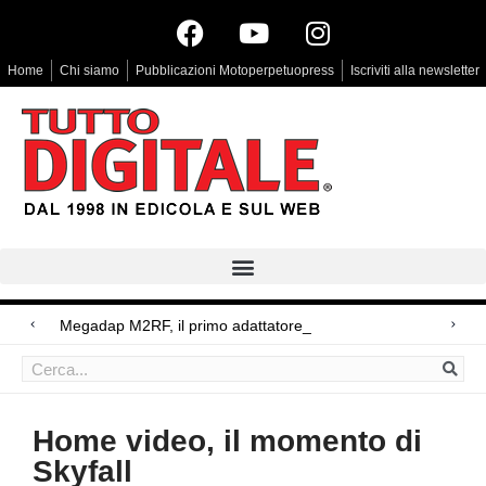
Home
Chi siamo
Pubblicazioni Motoperpetuopress
Iscriviti alla newsletter
Megadap M2RF, il primo adattatore autofocus
Arri Rental, evoluzioni in arrivo
Blackmagic Design UltraStudio Express 3G, due accessori ad hoc
Home video, il momento di
Skyfall