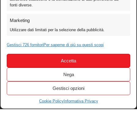
fonti diverse.
Foto
Marketing
Video
Utilizzare dati limitati per la selezione della pubblicità.
Mobile
Games
Gestisci 726 fornitori
Per saperne di più su questi scopi
Test
Accetta
Cinema
Home Theater/HDTV
Nega
Audio
Gestisci opzioni
Computer
Festival & Concorsi
Cookie Policy
Informativa Privacy
Iscriviti alla newsletter
Informativa Privacy
Gestisci Cookie