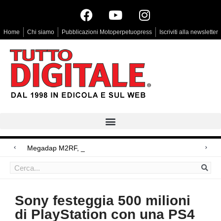
Home
Chi siamo
Pubblicazioni Motoperpetuopress
Iscriviti alla newsletter
Megadap M2RF, il primo adattato
Arri Rental, evoluzioni in arrivo
Blackmagic Design UltraStudio Express 3G, due accessori ad hoc
Sony festeggia 500 milioni
di PlayStation con una PS4