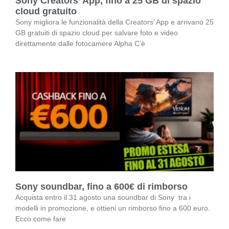
Sony Creators’ App, fino a 25 GB di spazio
cloud gratuito
Sony migliora le funzionalità della Creators’ App e arrivano 25
GB gratuiti di spazio cloud per salvare foto e video
direttamente dalle fotocamere Alpha C’è
Sony soundbar, fino a 600€ di rimborso
Acquista entro il 31 agosto una soundbar di Sony tra i
modelli in promozione, e ottieni un rimborso fino a 600 euro.
Ecco come fare