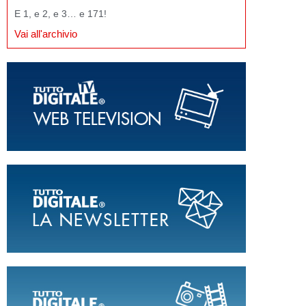
E 1, e 2, e 3… e 171!
Vai all'archivio