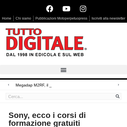
Home
Chi siamo
Pubblicazioni Motoperpetuopress
Iscriviti alla newsletter
Megadap M2RF, il primo adattatore auto
Arri Rental, evoluzioni in arrivo
Blackmagic Design UltraStudio Express 3G, due accessori ad hoc
Sony, ecco i corsi di
formazione gratuiti