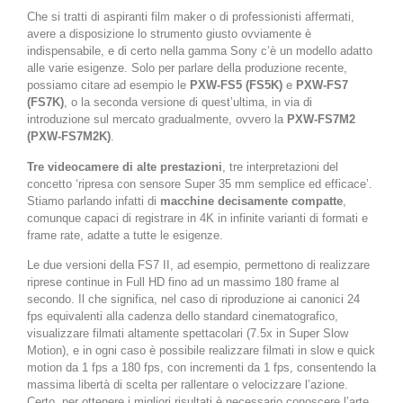
Che si tratti di aspiranti film maker o di professionisti affermati,
avere a disposizione lo strumento giusto ovviamente è
indispensabile, e di certo nella gamma Sony c’è un modello adatto
alle varie esigenze. Solo per parlare della produzione recente,
possiamo citare ad esempio le
PXW-FS5 (FS5K)
e
PXW-FS7
(FS7K)
, o la seconda versione di quest’ultima, in via di
introduzione sul mercato gradualmente, ovvero la
PXW-FS7M2
(PXW-FS7M2K)
.
Tre videocamere di alte prestazioni
, tre interpretazioni del
concetto ‘ripresa con sensore Super 35 mm semplice ed efficace’.
Stiamo parlando infatti di
macchine decisamente compatte
,
comunque capaci di registrare in 4K in infinite varianti di formati e
frame rate, adatte a tutte le esigenze.
Le due versioni della FS7 II, ad esempio, permettono di realizzare
riprese continue in Full HD fino ad un massimo 180 frame al
secondo. Il che significa, nel caso di riproduzione ai canonici 24
fps equivalenti alla cadenza dello standard cinematografico,
visualizzare filmati altamente spettacolari (7.5x in Super Slow
Motion), e in ogni caso è possibile realizzare filmati in slow e quick
motion da 1 fps a 180 fps, con incrementi da 1 fps, consentendo la
massima libertà di scelta per rallentare o velocizzare l’azione.
Certo, per ottenere i migliori risultati è necessario conoscere l’arte