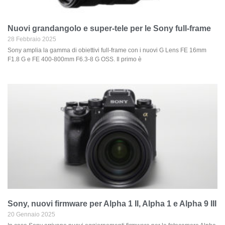
Nuovi grandangolo e super-tele per le Sony full-frame
28 Febbraio 2025
Sony amplia la gamma di obiettivi full-frame con i nuovi G Lens FE 16mm
F1.8 G e FE 400-800mm F6.3-8 G OSS. Il primo è
Sony, nuovi firmware per Alpha 1 II, Alpha 1 e Alpha 9 III
20 Gennaio 2025