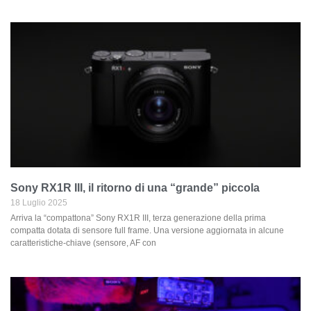
Sony RX1R III, il ritorno di una “grande” piccola
18 Luglio 2025
Arriva la “compattona” Sony RX1R III, terza generazione della prima
compatta dotata di sensore full frame. Una versione aggiornata in alcune
caratteristiche-chiave (sensore, AF con