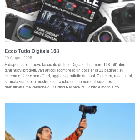
Ecco Tutto Digitale 168
10 Giugno 2025
È disponibile il nuovo fascicolo di Tutto Digitale, il numero 168: all’interno,
tanti nuovi prodotti, vari articoli (compreso un dossier di 22 pagine!) su
cinema e “fare cinema” ieri, oggi e soprattutto domani. E ancora, recensioni,
segnalazioni delle mostre fotografiche del momento, il supertest
dell’ultimissima versione di DaVinci Resolve 20 Studio e molto altro