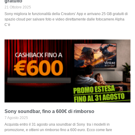
gratuito
21 Ottobre 2025
Sony migliora le funzionalità della Creators’ App e arrivano 25 GB gratuiti di
spazio cloud per salvare foto e video direttamente dalle fotocamere Alpha
C’è
Sony soundbar, fino a 600€ di rimborso
7 Agosto 2025
Acquista entro il 31 agosto una soundbar di Sony tra i modelli in
promozione, e ottieni un rimborso fino a 600 euro. Ecco come fare