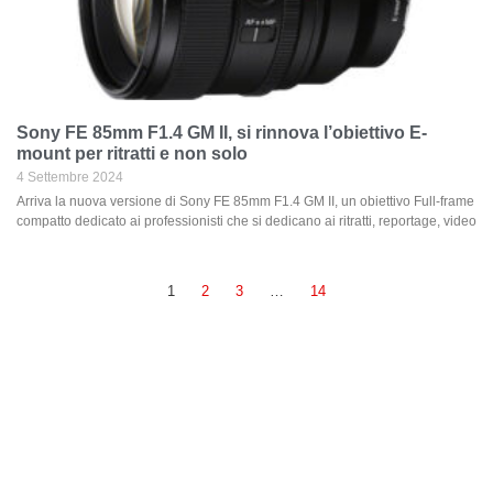
Sony FE 85mm F1.4 GM II, si rinnova l’obiettivo E-
mount per ritratti e non solo
4 Settembre 2024
Arriva la nuova versione di Sony FE 85mm F1.4 GM II, un obiettivo Full-frame
compatto dedicato ai professionisti che si dedicano ai ritratti, reportage, video
1
2
3
…
14