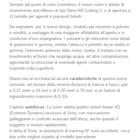
Sempre dal punto di vista costruttivo, il nuovo zoom è dotato di
rivestimento anti-riflesso di tipo Nano AR Coating II, e di apertura a
11 lamelle per agevoli e piacevoli bokeh.
Da segnalare, poi, il nuovo design, studiato per resistere a polvere
e umidità, a vantaggio di una maggiore affidabilità all’aperto e in
condizioni d’uso impegnative. I pulsanti e gli interruttori sono dotati
di guarnizioni in gomma, mentre l’attacco è protetto da un anello in
gomma; l’elemento anteriore dello zoom, inoltre, è trattato con un
rivestimento al fluoro che respinge acqua, ed altre contaminazioni,
agevolando la rimozione di eventuali agenti contaminanti o
impronte sulla superficie.
Diamo ora un’occhiata ad alcune
caratteristiche
di questa nuova
versione, ad iniziare dalla minima distanza di messa a fuoco, pari
a 0,21 metri a 24 mm e di 0,30 metri a 70 mm, e un fattore di
ingrandimento massimo di 0,32x.
Capitolo
autofocus
. Lo zoom adotta quattro motori lineari XD
(Extreme Dynamic) esclusivi di Sony, con meccanismo
galleggiante e controllo avanzato dell’ottica, anche quando il
soggetto si muove rapidamente.
A detta di Sony, le prestazioni di tracking AF sono eccellenti, circa
due volte migliori rispetto al modello precedente.