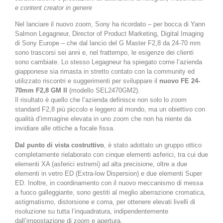
e content creator in genere
Nel lanciare il nuovo zoom, Sony ha ricordato – per bocca di Yann
Salmon Legagneur, Director of Product Marketing, Digital Imaging
di Sony Europe – che dal lancio del G Master F2,8 da 24-70 mm
sono trascorsi sei anni e, nel frattempo, le esigenze dei clienti
sono cambiate. Lo stesso Legagneur ha spiegato come l’azienda
giapponese sia rimasta in stretto contato con la community ed
utilizzato riscontri e suggerimenti per sviluppare il
nuovo FE 24-
70mm F2,8 GM II
(modello SEL2470GM2).
Il risultato è quello che l’azienda definisce non solo lo zoom
standard F2,8 più piccolo e leggero al mondo, ma un obiettivo con
qualità d’immagine elevata in uno zoom che non ha niente da
invidiare alle ottiche a focale fissa.
Dal punto di vista costruttivo
, è stato adottato un gruppo ottico
completamente rielaborato con cinque elementi asferici, tra cui due
elementi XA (asferici estremi) ad alta precisione, oltre a due
elementi in vetro ED (Extra-low Dispersion) e due elementi Super
ED. Inoltre, in coordinamento con il nuovo meccanismo di messa
a fuoco galleggiante, sono gestiti al meglio aberrazione cromatica,
astigmatismo, distorsione e coma, per ottenere elevati livelli di
risoluzione su tutta l’inquadratura, indipendentemente
dall’impostazione di zoom e apertura.