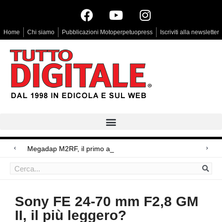
Home
Chi siamo
Pubblicazioni Motoperpetuopress
Iscriviti alla newsletter
Megadap M2RF, il primo adattatore auto
Arri Rental, evoluzioni in arrivo
Blackmagic Design UltraStudio Express 3G, due accessori ad hoc
Sony FE 24-70 mm F2,8 GM
II, il più leggero?