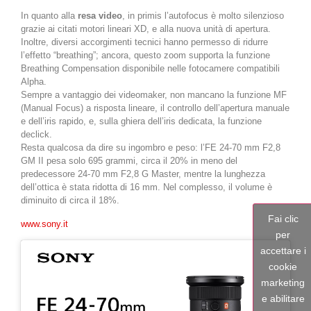
In quanto alla
resa video
, in primis l’autofocus è molto silenzioso
grazie ai citati motori lineari XD, e alla nuova unità di apertura.
Inoltre, diversi accorgimenti tecnici hanno permesso di ridurre
l’effetto “breathing”; ancora, questo zoom supporta la funzione
Breathing Compensation disponibile nelle fotocamere compatibili
Alpha.
Sempre a vantaggio dei videomaker, non mancano la funzione MF
(Manual Focus) a risposta lineare, il controllo dell’apertura manuale
e dell’iris rapido, e, sulla ghiera dell’iris dedicata, la funzione
declick.
Resta qualcosa da dire su ingombro e peso: l’FE 24-70 mm F2,8
GM II pesa solo 695 grammi, circa il 20% in meno del
predecessore 24-70 mm F2,8 G Master, mentre la lunghezza
dell’ottica è stata ridotta di 16 mm. Nel complesso, il volume è
diminuito di circa il 18%.
Fai clic
www.sony.it
per
accettare i
cookie
marketing
e abilitare