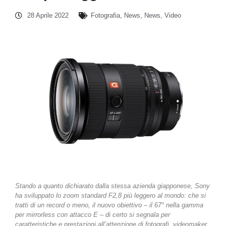
28 Aprile 2022
Fotografia
,
News
,
News
,
Video
Stando a quanto dichiarato dalla stessa azienda giapponese, Sony
ha sviluppato lo zoom standard F2,8 più leggero al mondo: che si
tratti di un record o meno, il nuovo obiettivo – il 67° nella gamma
per mirrorless con attacco E – di certo si segnala per
caratteristiche e prestazioni all’attenzione di fotografi, videomaker