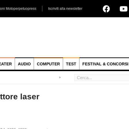
ioni Motoperpetuopress
Iscriviti alla newsletter
EATER
AUDIO
COMPUTER
TEST
FESTIVAL & CONCORSI
 hoc
ttore laser