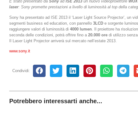
È stato presentato da
Sony
ad
ISE 2013
un nuovo videoproiettore
WU
laser
: Sony promette prestazioni a livello di luminosità al top della categ
Sony ha presentato ad ISE 2013 il ‘Laser Light Source Projector’, un vid
segmenti business ed education, con pannello
3LCD
e sorgente luminos
raggiungere valori di luminosità di
4000 lumen
. Il proiettore ha risolu
seconda delle condizioni, potrà offrire fino a
20.000 ore
di utilizzo sen
Il Laser Light Projector arriverà sul mercato nell’estate 2013.
www.sony.it
Condividi:
Potrebbero interessarti anche...