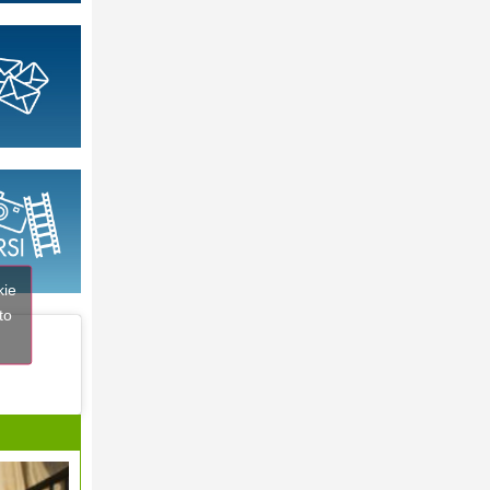
kie
to