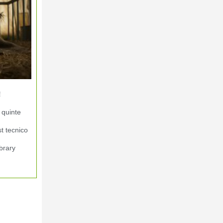
!
 quinte
st tecnico
brary