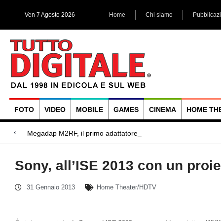
Ven 7 Agosto 2026
Home
Chi siamo
Pubblicaz
FOTO
VIDEO
MOBILE
GAMES
CINEMA
HOME TH
Megadap M2RF, il primo adattatore autofocus da Lei
Blackmagic Design UltraStudio Express 3G, due accessori ad
Arri Rental, evoluzioni in arrivo
Sony, all’ISE 2013 con un proie
31 Gennaio 2013
Home Theater/HDTV