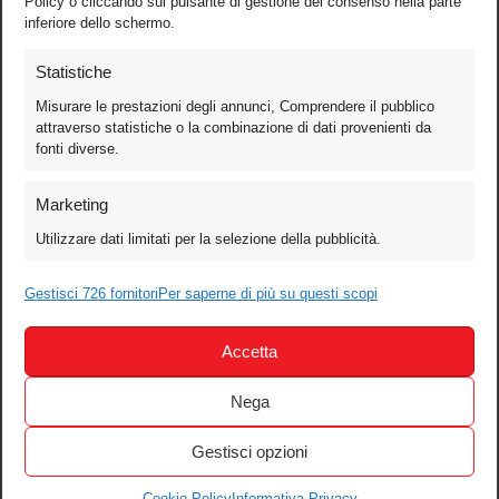
Policy o cliccando sul pulsante di gestione del consenso nella parte
inferiore dello schermo.
Statistiche
Misurare le prestazioni degli annunci, Comprendere il pubblico
attraverso statistiche o la combinazione di dati provenienti da
fonti diverse.
Foto
Marketing
Video
Utilizzare dati limitati per la selezione della pubblicità.
Mobile
Games
Gestisci 726 fornitori
Per saperne di più su questi scopi
Test
Accetta
Cinema
Home Theater/HDTV
Nega
Audio
Gestisci opzioni
Computer
Festival & Concorsi
Cookie Policy
Informativa Privacy