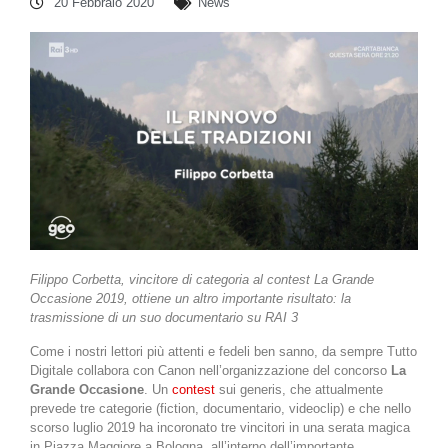
20 Febbraio 2020
News
Filippo Corbetta, vincitore di categoria al contest La Grande
Occasione 2019, ottiene un altro importante risultato: la
trasmissione di un suo documentario su RAI 3
Come i nostri lettori più attenti e fedeli ben sanno, da sempre Tutto
Digitale collabora con Canon nell’organizzazione del concorso
La
Grande Occasione
. Un
contest
sui generis, che attualmente
prevede tre categorie (fiction, documentario, videoclip) e che nello
scorso luglio 2019 ha incoronato tre vincitori in una serata magica
in Piazza Maggiore a Bologna, all’interno dell’importante