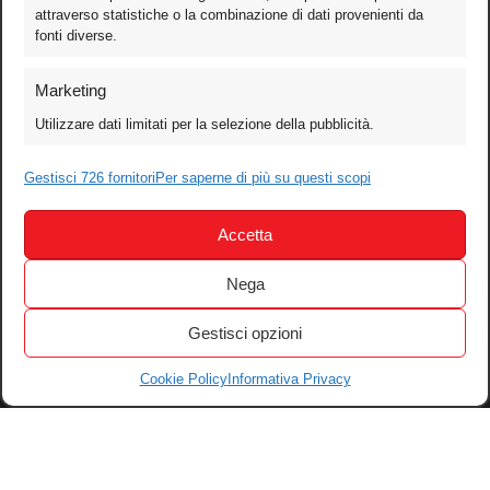
attraverso statistiche o la combinazione di dati provenienti da
fonti diverse.
Foto
Marketing
Video
Utilizzare dati limitati per la selezione della pubblicità.
Mobile
Games
Gestisci 726 fornitori
Per saperne di più su questi scopi
Test
Accetta
Cinema
Home Theater/HDTV
Nega
Audio
Gestisci opzioni
Computer
Festival & Concorsi
Cookie Policy
Informativa Privacy
Iscriviti alla newsletter
Informativa Privacy
Gestisci Cookie