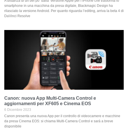
A distanza di un bel po’ dalla versione Apple per l’iPhone che trasforma lo
smartphone in una macchina da presa digitale, Blackmagic Design ha
rilasciato la versione Android. Per quanto riguarda l’editing, arriva la beta 4 di
DaVinci Resolve
Canon: nuova App Multi-Camera Control e
aggiornamenti per XF605 e Cinema EOS
6 Dicembre 2023
Canon presenta una nuova App per il controllo di videocamere e macchine
da presa Cinema EOS: si chiama Multi-Camera Control e sarà a breve
disponibile