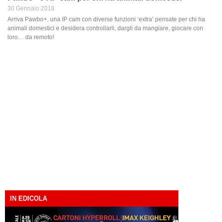
30 Gennaio 2018
Arriva Pawbo+, una IP cam con diverse funzioni ‘extra’ pensate per chi ha
animali domestici e desidera controllarli, dargli da mangiare, giocare con
loro… da remoto!
IN EDICOLA