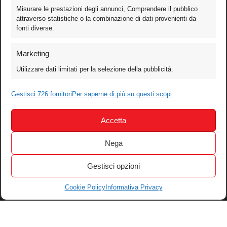
Misurare le prestazioni degli annunci, Comprendere il pubblico
attraverso statistiche o la combinazione di dati provenienti da
fonti diverse.
Foto
Marketing
Video
Utilizzare dati limitati per la selezione della pubblicità.
Mobile
Games
Gestisci 726 fornitori
Per saperne di più su questi scopi
Test
Accetta
Cinema
Home Theater/HDTV
Nega
Audio
Gestisci opzioni
Computer
Festival & Concorsi
Cookie Policy
Informativa Privacy
Iscriviti alla newsletter
Informativa Privacy