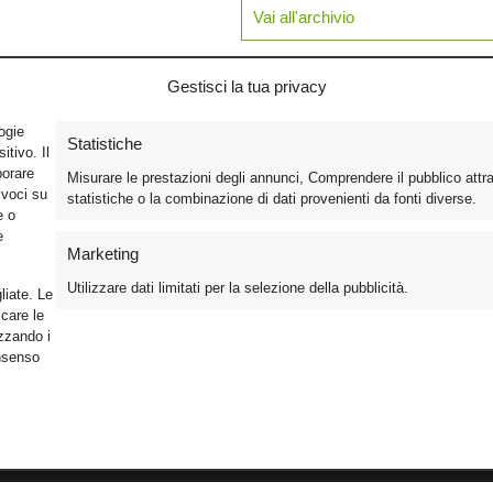
Vai all'archivio
Gestisci la tua privacy
logie
Statistiche
tivo. Il
borare
Misurare le prestazioni degli annunci, Comprendere il pubblico attr
ivoci su
statistiche o la combinazione di dati provenienti da fonti diverse.
e o
e
Marketing
Utilizzare dati limitati per la selezione della pubblicità.
liate. Le
care le
izzando i
onsenso
Foto
Cinema
Iscriviti alla n
Video
Home Theater/HDTV
Informativa Pr
Mobile
Audio
Gestisci Cook