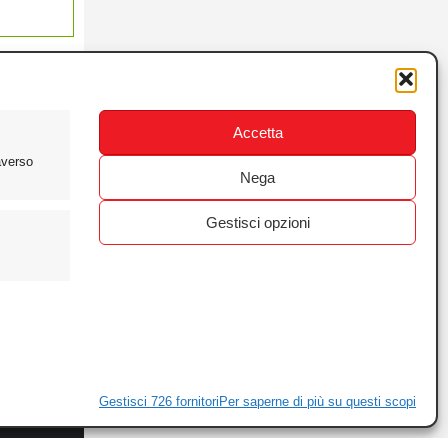
Accetta
averso
Nega
Gestisci opzioni
ewsletter
ivacy
Gestisci 726 fornitori
Per saperne di più su questi scopi
ie