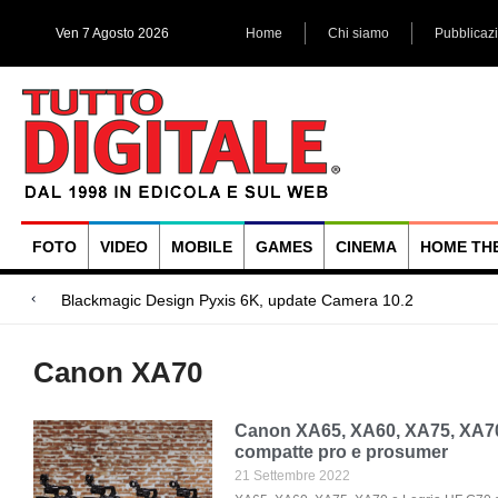
Ven 7 Agosto 2026
Home
Chi siamo
Pubblicaz
FOTO
VIDEO
MOBILE
GAMES
CINEMA
HOME TH
Megadap M2RF
Blackmagic Design UltraStudio Express 3G, due accessori ad
Arri Rental, evoluzioni in arrivo
Canon XA70
Canon XA65, XA60, XA75, XA70
compatte pro e prosumer
21 Settembre 2022