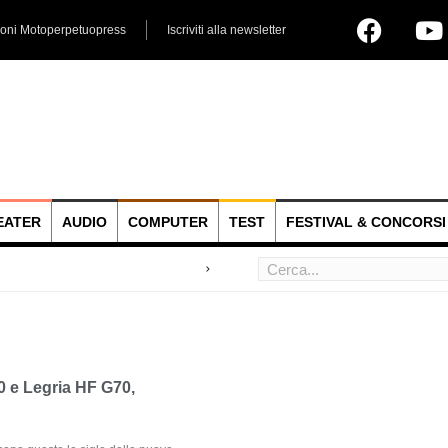
ioni Motoperpetuopress
Iscriviti alla newsletter
EATER
AUDIO
COMPUTER
TEST
FESTIVAL & CONCORSI
 hoc
 e Legria HF G70,