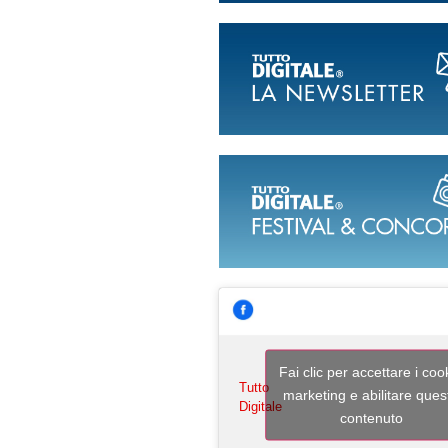
Fai clic per accettare i coo
Tutto
marketing e abilitare ques
Digitale
contenuto