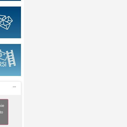
kie
to