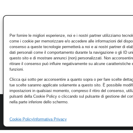
Per fornire le migliori esperienze, noi e i nostri partner utilizziamo tecno
come i cookie per memorizzare e/o accedere alle informazioni del disposi
consenso a queste tecnologie permetterà a noi e ai nostri partner di ela
dati personali come il comportamento durante la navigazione o gli ID un
questo sito e di mostrare annunci (non) personalizzati. Non acconsentir
ritirare il consenso può influire negativamente su alcune caratteristiche 
funzioni.
Clicca qui sotto per acconsentire a quanto sopra o per fare scelte dettag
tue scelte saranno applicate solamente a questo sito. È possibile modifi
impostazioni in qualsiasi momento, compreso il ritiro del consenso, util
pulsanti della Cookie Policy o cliccando sul pulsante di gestione del c
nella parte inferiore dello schermo.
Cookie Policy
Informativa Privacy