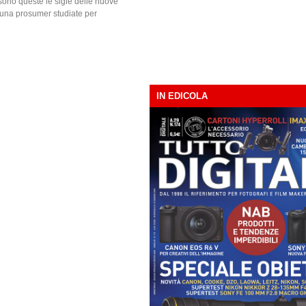
no queste le sigle delle nuove
una prosumer studiate per
IN EDICOLA