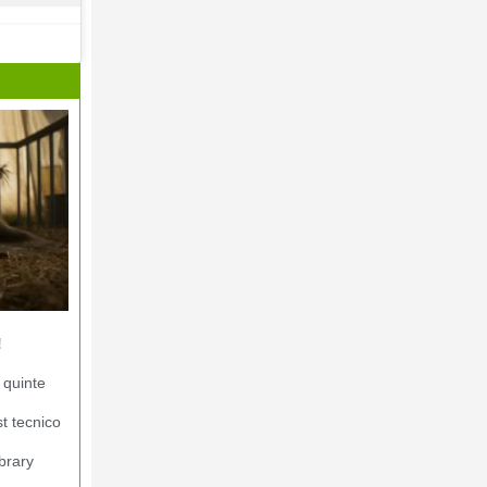
!
 quinte
st tecnico
brary