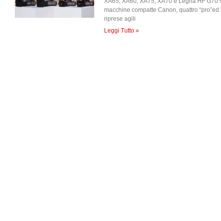
XA65, XA60, XA75, XA70 e Legria HF G70 so
macchine compatte Canon, quattro “pro”ed 
riprese agili
Leggi Tutto »